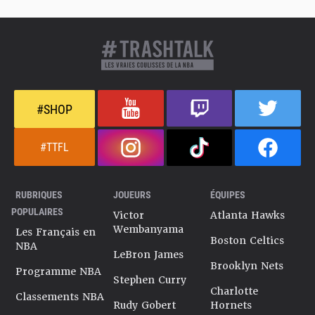
#SHOP
#TTFL
RUBRIQUES
JOUEURS
ÉQUIPES
POPULAIRES
Victor
Atlanta Hawks
Wembanyama
Les Français en
Boston Celtics
NBA
LeBron James
Brooklyn Nets
Programme NBA
Stephen Curry
Charlotte
Classements NBA
Rudy Gobert
Hornets