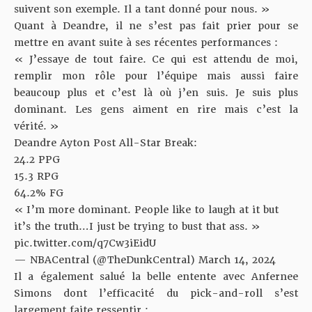
suivent son exemple. Il a tant donné pour nous. »
Quant à Deandre, il ne s’est pas fait prier pour se
mettre en avant suite à ses récentes performances :
« J’essaye de tout faire. Ce qui est attendu de moi,
remplir mon rôle pour l’équipe mais aussi faire
beaucoup plus et c’est là où j’en suis. Je suis plus
dominant. Les gens aiment en rire mais c’est la
vérité. »
Deandre Ayton Post All-Star Break:
24.2 PPG
15.3 RPG
64.2% FG
« I’m more dominant. People like to laugh at it but
it’s the truth…I just be trying to bust that ass. »
pic.twitter.com/q7Cw3iEidU
— NBACentral (@TheDunkCentral)
March 14, 2024
Il a également salué la belle entente avec Anfernee
Simons dont l’efficacité du pick-and-roll s’est
largement faite ressentir :