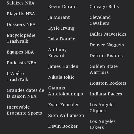
Salaires NBA
Kevin Durant
Chicago Bulls
Playoffs NBA
Ja Morant
Cleveland
Cavaliers
Dossiers NBA
Kyrie Irving
Dallas Mavericks
Encyclopédie
Luka Doncic
TrashTalk
Denver Nuggets
Anthony
Équipes NBA
Edwards
Detroit Pistons
Podcasts NBA
James Harden
Golden State
Warriors
L'Apéro
Nikola Jokic
TrashTalk
Houston Rockets
Giannis
Grandes dates de
Antetokounmpo
Indiana Pacers
la saison NBA
Evan Fournier
Los Angeles
Incroyable
Clippers
Brocante Sports
Zion Williamson
Los Angeles
Devin Booker
Lakers