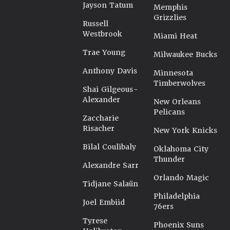
Jayson Tatum
Memphis
Grizzlies
Russell
Westbrook
Miami Heat
Trae Young
Milwaukee Bucks
Anthony Davis
Minnesota
Timberwolves
Shai Gilgeous-
Alexander
New Orleans
Pelicans
Zaccharie
Risacher
New York Knicks
Bilal Coulibaly
Oklahoma City
Thunder
Alexandre Sarr
Orlando Magic
Tidjane Salaün
Philadelphia
Joel Embiid
76ers
Tyrese
Phoenix Suns