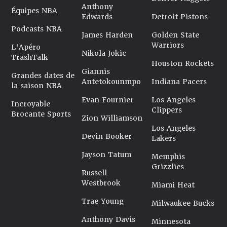
Anthony
Équipes NBA
Edwards
Detroit Pistons
Podcasts NBA
James Harden
Golden State
Warriors
L'Apéro
Nikola Jokic
TrashTalk
Houston Rockets
Giannis
Grandes dates de
Antetokounmpo
Indiana Pacers
la saison NBA
Evan Fournier
Los Angeles
Incroyable
Clippers
Brocante Sports
Zion Williamson
Los Angeles
Devin Booker
Lakers
Jayson Tatum
Memphis
Grizzlies
Russell
Westbrook
Miami Heat
Trae Young
Milwaukee Bucks
Anthony Davis
Minnesota