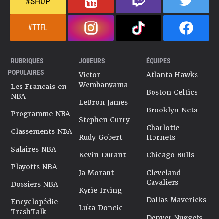
#SHOP
#TTFL
RUBRIQUES
JOUEURS
ÉQUIPES
POPULAIRES
Victor
Atlanta Hawks
Wembanyama
Les Français en
Boston Celtics
NBA
LeBron James
Brooklyn Nets
Programme NBA
Stephen Curry
Charlotte
Classements NBA
Rudy Gobert
Hornets
Salaires NBA
Kevin Durant
Chicago Bulls
Playoffs NBA
Ja Morant
Cleveland
Cavaliers
Dossiers NBA
Kyrie Irving
Dallas Mavericks
Encyclopédie
Luka Doncic
TrashTalk
Denver Nuggets