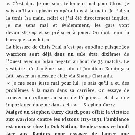
« C’est dur. Je me sens tellement mal pour Chris. Je
sais qu’il a eu plusieurs opérations à la main. Je l’ai vu
la tenir (sa main, ndlr) et j’ai été directement inquiet.
Je me sens mal et évidemment, les gars vont
devoir
step up
et se préparer à jouer. On doit tenir la
barraque sans lui. »
La blessure de Chris Paul n’est pas anodine puisque
les
Warriors sont déjà dans un sale état,
dixièmes de
l’Ouest avec un bilan négatif au bout de 33 matchs. Le
vestiaire n’est même pas sain et
Jonathan Kuminga a
fait passer un message clair
via Shams Charania.
« Je me sens juste mal pour lui. Je sais qu’il a eu des
problèmes à la main dans sa carrière. On essaye de
trouver un rythme au sein de l’équipe… et il a une
importance énorme dans cela » – Stephen Curry
Malgré un Stephen Curry clutch pour offrir la victoire
aux Warriors contre les Pistons (113-109), l’ambiance
est morose chez la Dub Nation. Rendez-vous ce lundi
face aux Raptors pour essayer de lancer une