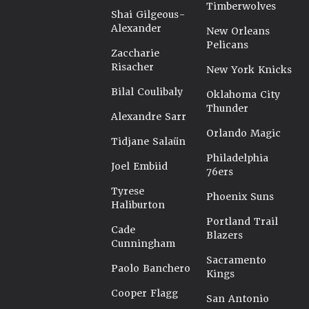
Timberwolves
Shai Gilgeous-
Alexander
New Orleans
Pelicans
Zaccharie
Risacher
New York Knicks
Bilal Coulibaly
Oklahoma City
Thunder
Alexandre Sarr
Orlando Magic
Tidjane Salaün
Philadelphia
Joel Embiid
76ers
Tyrese
Phoenix Suns
Haliburton
Portland Trail
Cade
Blazers
Cunningham
Sacramento
Paolo Banchero
Kings
Cooper Flagg
San Antonio