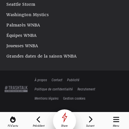
Seattle Storm
Washington Mystics
Palmarès WNBA
Équipes WNBA
Joueuses WNBA
Grandes dates de la saison WNBA
À propos
Contact
Publicité
Politique de confidentialité
Recrutement
Mentions légales
Gestion cookies
Fil d'actu
Précédent
Share
Suivant
Menu