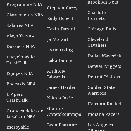
Brooklyn Nets
Programme NBA
Stephen Curry
Charlotte
Classements NBA
Rudy Gobert
Hornets
Salaires NBA
Kevin Durant
Chicago Bulls
Playoffs NBA
Ja Morant
Cleveland
Cavaliers
Dossiers NBA
Kyrie Irving
Dallas Mavericks
Encyclopédie
Luka Doncic
TrashTalk
Denver Nuggets
Anthony
Équipes NBA
Edwards
Detroit Pistons
Podcasts NBA
James Harden
Golden State
Warriors
L'Apéro
Nikola Jokic
TrashTalk
Houston Rockets
Giannis
Grandes dates de
Antetokounmpo
Indiana Pacers
la saison NBA
Evan Fournier
Los Angeles
Incroyable
Clippers