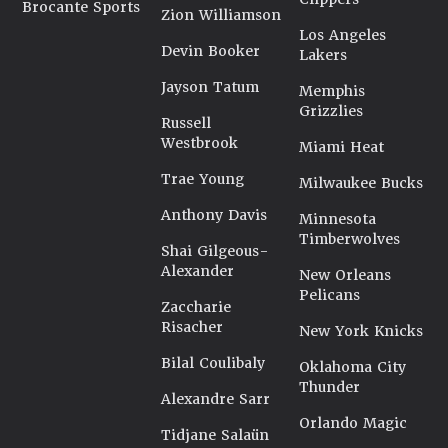
Brocante Sports
Zion Williamson
Los Angeles
Devin Booker
Lakers
Jayson Tatum
Memphis
Grizzlies
Russell
Westbrook
Miami Heat
Trae Young
Milwaukee Bucks
Anthony Davis
Minnesota
Timberwolves
Shai Gilgeous-
Alexander
New Orleans
Pelicans
Zaccharie
Risacher
New York Knicks
Bilal Coulibaly
Oklahoma City
Thunder
Alexandre Sarr
Orlando Magic
Tidjane Salaün