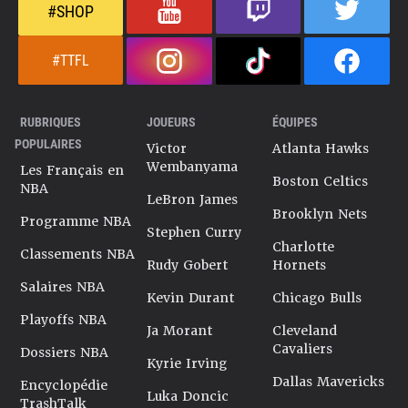
#SHOP
#TTFL
RUBRIQUES
JOUEURS
ÉQUIPES
POPULAIRES
Victor
Atlanta Hawks
Wembanyama
Les Français en
Boston Celtics
NBA
LeBron James
Brooklyn Nets
Programme NBA
Stephen Curry
Charlotte
Classements NBA
Rudy Gobert
Hornets
Salaires NBA
Kevin Durant
Chicago Bulls
Playoffs NBA
Ja Morant
Cleveland
Cavaliers
Dossiers NBA
Kyrie Irving
Dallas Mavericks
Encyclopédie
Luka Doncic
TrashTalk