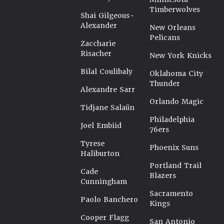
Timberwolves
Shai Gilgeous-
Alexander
New Orleans
Pelicans
Zaccharie
Risacher
New York Knicks
Bilal Coulibaly
Oklahoma City
Thunder
Alexandre Sarr
Orlando Magic
Tidjane Salaün
Philadelphia
Joel Embiid
76ers
Tyrese
Phoenix Suns
Haliburton
Portland Trail
Cade
Blazers
Cunningham
Sacramento
Paolo Banchero
Kings
Cooper Flagg
San Antonio