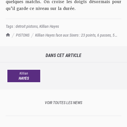
quelques matchs. On croise les doigts désormais pour
qu’il garde ce niveau sur la durée.
Tags :
detroit pistons
,
Killian Hayes
TrashTalk Actu NBA
PISTONS
Killian Hayes face aux Sixers : 23 points, 6 passes, 5
rebonds et 2 interceptions
DANS CET ARTICLE
Killian
HAYES
VOIR TOUTES LES NEWS