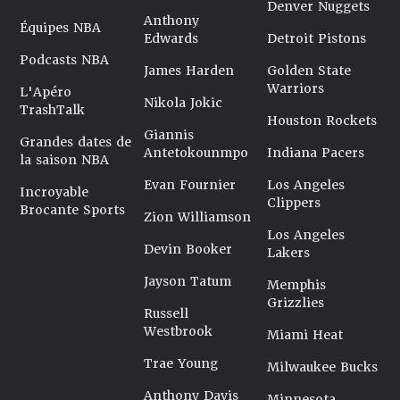
Denver Nuggets
Anthony
Équipes NBA
Edwards
Detroit Pistons
Podcasts NBA
James Harden
Golden State
Warriors
L'Apéro
Nikola Jokic
TrashTalk
Houston Rockets
Giannis
Grandes dates de
Antetokounmpo
Indiana Pacers
la saison NBA
Evan Fournier
Los Angeles
Incroyable
Clippers
Brocante Sports
Zion Williamson
Los Angeles
Devin Booker
Lakers
Jayson Tatum
Memphis
Grizzlies
Russell
Westbrook
Miami Heat
Trae Young
Milwaukee Bucks
Anthony Davis
Minnesota