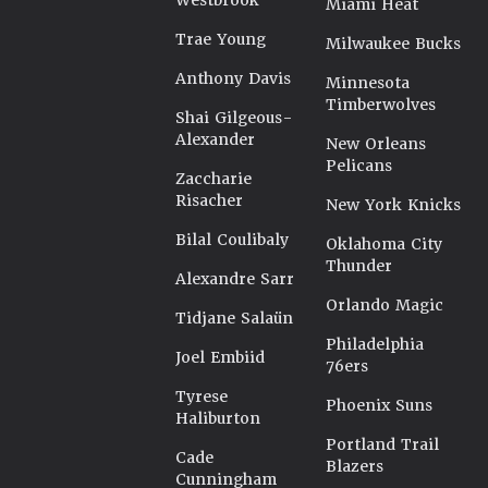
Westbrook
Miami Heat
Trae Young
Milwaukee Bucks
Anthony Davis
Minnesota
Timberwolves
Shai Gilgeous-
Alexander
New Orleans
Pelicans
Zaccharie
Risacher
New York Knicks
Bilal Coulibaly
Oklahoma City
Thunder
Alexandre Sarr
Orlando Magic
Tidjane Salaün
Philadelphia
Joel Embiid
76ers
Tyrese
Phoenix Suns
Haliburton
Portland Trail
Cade
Blazers
Cunningham