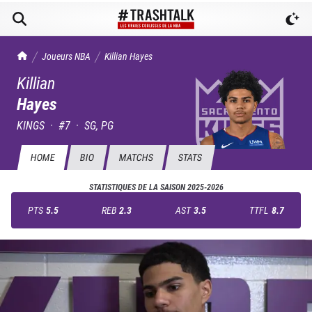
TrashTalk Actu NBA
Joueurs NBA
Killian
Hayes
Killian
Hayes
KINGS
·
#
7
·
SG, PG
HOME
BIO
MATCHS
STATS
STATISTIQUES DE LA SAISON
2025-2026
PTS
5.5
REB
2.3
AST
3.5
TTFL
8.7