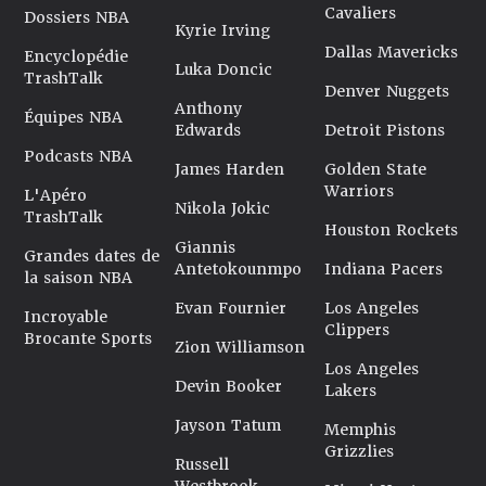
Cavaliers
Dossiers NBA
Kyrie Irving
Dallas Mavericks
Encyclopédie
Luka Doncic
TrashTalk
Denver Nuggets
Anthony
Équipes NBA
Edwards
Detroit Pistons
Podcasts NBA
James Harden
Golden State
Warriors
L'Apéro
Nikola Jokic
TrashTalk
Houston Rockets
Giannis
Grandes dates de
Antetokounmpo
Indiana Pacers
la saison NBA
Evan Fournier
Los Angeles
Incroyable
Clippers
Brocante Sports
Zion Williamson
Los Angeles
Devin Booker
Lakers
Jayson Tatum
Memphis
Grizzlies
Russell