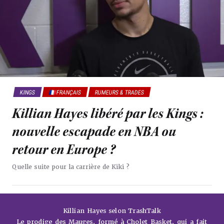
KINGS
🇫🇷FRANÇAIS
RUMEURS & TRADES
Killian Hayes libéré par les Kings :
nouvelle escapade en NBA ou
retour en Europe ?
Quelle suite pour la carrière de Kiki ?
Killian Hayes selon TrashTalk
Le prodige des Mauges, formé à Cholet Basket, qui a fait