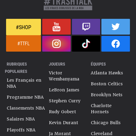
#SHOP
#TTFL
RUBRIQUES
JOUEURS
ÉQUIPES
POPULAIRES
Victor
Atlanta Hawks
Wembanyama
Les Français en
Boston Celtics
NBA
LeBron James
Brooklyn Nets
Programme NBA
Stephen Curry
Charlotte
Classements NBA
Rudy Gobert
Hornets
Salaires NBA
Kevin Durant
Chicago Bulls
Playoffs NBA
Ja Morant
Cleveland