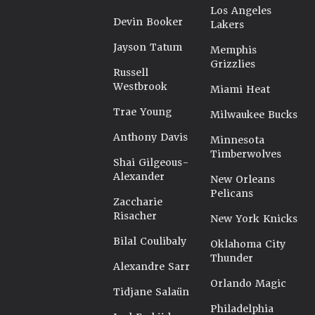
Los Angeles
Devin Booker
Lakers
Jayson Tatum
Memphis
Grizzlies
Russell
Westbrook
Miami Heat
Trae Young
Milwaukee Bucks
Anthony Davis
Minnesota
Timberwolves
Shai Gilgeous-
Alexander
New Orleans
Pelicans
Zaccharie
Risacher
New York Knicks
Bilal Coulibaly
Oklahoma City
Thunder
Alexandre Sarr
Orlando Magic
Tidjane Salaün
Philadelphia