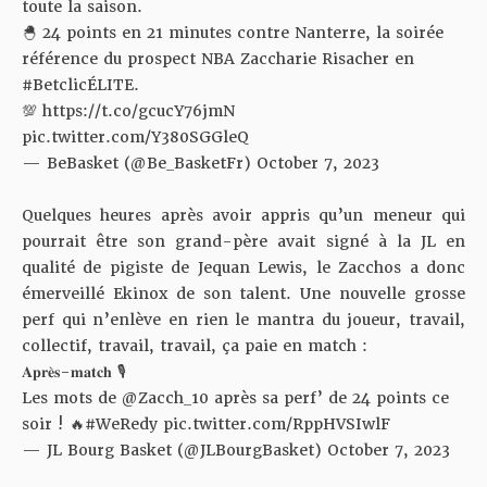
toute la saison.
🐣 24 points en 21 minutes contre Nanterre, la soirée
référence du prospect NBA Zaccharie Risacher en
#BetclicÉLITE
.
💯
https://t.co/gcucY76jmN
pic.twitter.com/Y380SGGleQ
— BeBasket (@Be_BasketFr)
October 7, 2023
Quelques heures après avoir appris qu’un meneur qui
pourrait être son grand-père avait signé à la JL en
qualité de pigiste de Jequan Lewis, le Zacchos a donc
émerveillé Ekinox de son talent. Une nouvelle grosse
perf qui n’enlève en rien le mantra du joueur, travail,
collectif, travail, travail, ça paie en match :
𝐀𝐩𝐫𝐞̀𝐬-𝐦𝐚𝐭𝐜𝐡 🎙️
Les mots de
@Zacch_10
après sa perf’ de 24 points ce
soir ! 🔥
#WeRedy
pic.twitter.com/RppHVSIwlF
— JL Bourg Basket (@JLBourgBasket)
October 7, 2023