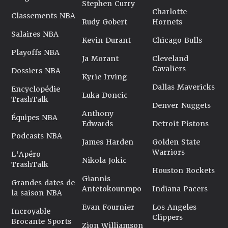
Stephen Curry
Charlotte
Classements NBA
Rudy Gobert
Hornets
Salaires NBA
Kevin Durant
Chicago Bulls
Playoffs NBA
Ja Morant
Cleveland
Cavaliers
Dossiers NBA
Kyrie Irving
Dallas Mavericks
Encyclopédie
Luka Doncic
TrashTalk
Denver Nuggets
Anthony
Équipes NBA
Edwards
Detroit Pistons
Podcasts NBA
James Harden
Golden State
Warriors
L'Apéro
Nikola Jokic
TrashTalk
Houston Rockets
Giannis
Grandes dates de
Antetokounmpo
Indiana Pacers
la saison NBA
Evan Fournier
Los Angeles
Incroyable
Clippers
Brocante Sports
Zion Williamson