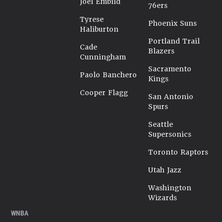
Joel Embiid
76ers
Tyrese
Phoenix Suns
Haliburton
Portland Trail
Cade
Blazers
Cunningham
Sacramento
Paolo Banchero
Kings
Cooper Flagg
San Antonio
Spurs
Seattle
Supersonics
Toronto Raptors
Utah Jazz
Washington
Wizards
WNBA