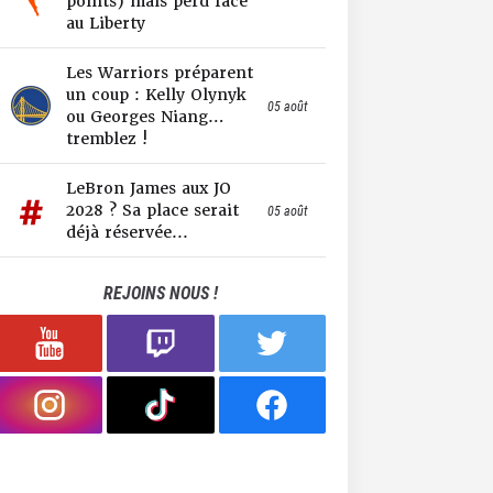
points) mais perd face
au Liberty
Les Warriors préparent
un coup : Kelly Olynyk
05 août
ou Georges Niang…
tremblez !
LeBron James aux JO
2028 ? Sa place serait
05 août
déjà réservée...
REJOINS NOUS !