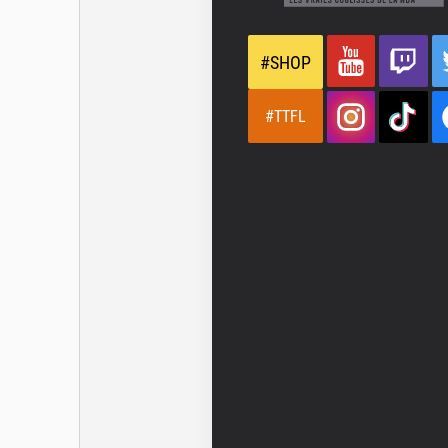
#SHOP
#TTFL