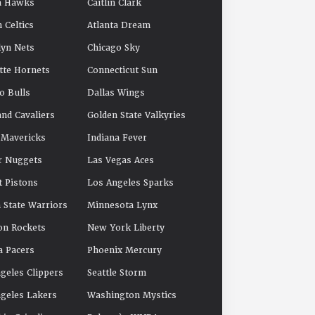
a Hawks
Caitlin Clark
 Celtics
Atlanta Dream
yn Nets
Chicago Sky
tte Hornets
Connecticut Sun
o Bulls
Dallas Wings
and Cavaliers
Golden State Valkyries
 Mavericks
Indiana Fever
r Nuggets
Las Vegas Aces
t Pistons
Los Angeles Sparks
 State Warriors
Minnesota Lynx
on Rockets
New York Liberty
a Pacers
Phoenix Mercury
geles Clippers
Seattle Storm
geles Lakers
Washington Mystics