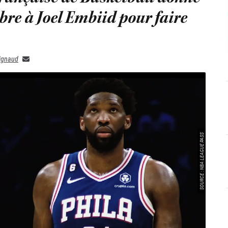
bre à Joel Embiid pour faire
rignaud
SOURCE : NBA LEAGUE PASS