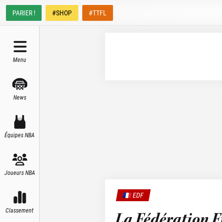
PARIER !
#SHOP
#TTFL
Menu
News
Équipes NBA
Joueurs NBA
🇫🇷 EDF
Classement
La Fédération F