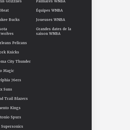
s Grizzlies
Palmarès WNBA
 Heat
Équipes WNBA
ukee Bucks
Joueuses WNBA
sota
Grandes dates de la
rwolves
saison WNBA
leans Pelicans
ork Knicks
oma City Thunder
o Magic
elphia 76ers
x Suns
nd Trail Blazers
mento Kings
tonio Spurs
e Supersonics