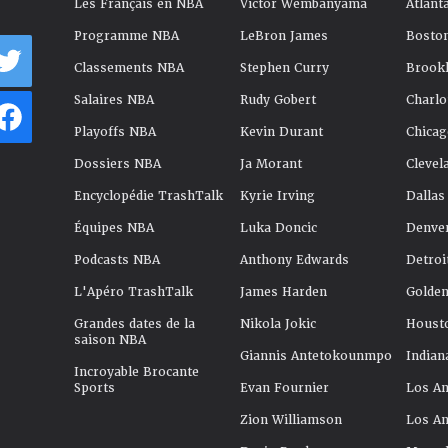
Les Français en NBA
Victor Wembanyama
Atlant
Programme NBA
LeBron James
Boston
Classements NBA
Stephen Curry
Brookl
Salaires NBA
Rudy Gobert
Charlo
Playoffs NBA
Kevin Durant
Chicag
Dossiers NBA
Ja Morant
Clevel
Encyclopédie TrashTalk
Kyrie Irving
Dallas
Équipes NBA
Luka Doncic
Denve
Podcasts NBA
Anthony Edwards
Detroi
L'Apéro TrashTalk
James Harden
Golden
Grandes dates de la
Nikola Jokic
Houst
saison NBA
Giannis Antetokounmpo
Indian
Incroyable Brocante
Sports
Evan Fournier
Los An
Zion Williamson
Los An