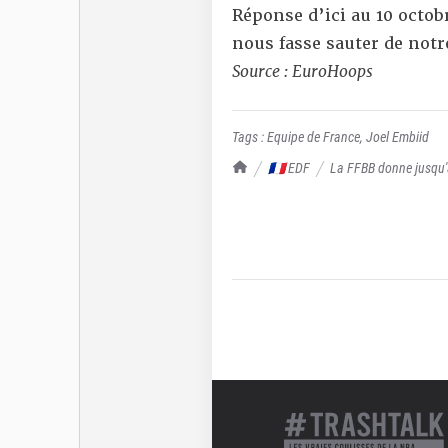
Réponse d’ici au 10 octobr
nous fasse sauter de notr
Source :
EuroHoops
Tags :
Equipe de France
,
Joel Embiid
TrashTalk Actu NBA
🇫🇷 EDF
La FFBB donne jusqu'a