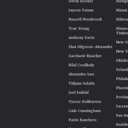
Devin Booker
Memphi
Jayson Tatum
Miami
Russell Westbrook
Milwa
Trae Young
Minne
Timbe
Anthony Davis
New Or
Shai Gilgeous-Alexander
New Y
Zaccharie Risacher
Oklah
Bilal Coulibaly
Orland
Alexandre Sarr
Philad
Tidjane Salaün
Phoeni
Joel Embiid
Portla
Tyrese Haliburton
Sacra
Cade Cunningham
San An
Paolo Banchero
Seattl