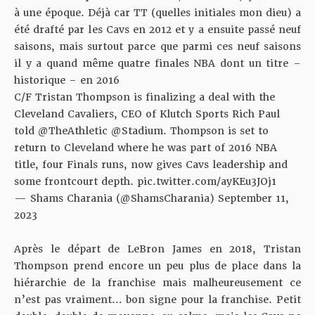
à une époque. Déjà car TT (quelles initiales mon dieu) a
été drafté par les Cavs en 2012 et y a ensuite passé neuf
saisons, mais surtout parce que parmi ces neuf saisons
il y a quand même quatre finales NBA dont un titre –
historique – en 2016
C/F Tristan Thompson is finalizing a deal with the
Cleveland Cavaliers, CEO of Klutch Sports Rich Paul
told
@TheAthletic
@Stadium
. Thompson is set to
return to Cleveland where he was part of 2016 NBA
title, four Finals runs, now gives Cavs leadership and
some frontcourt depth.
pic.twitter.com/ayKEu3JOj1
— Shams Charania (@ShamsCharania)
September 11,
2023
Après le départ de LeBron James en 2018, Tristan
Thompson prend encore un peu plus de place dans la
hiérarchie de la franchise mais malheureusement ce
n’est pas vraiment… bon signe pour la franchise. Petit