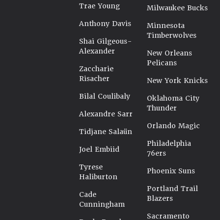
Trae Young
Milwaukee Bucks
Anthony Davis
Minnesota
Timberwolves
Shai Gilgeous-
Alexander
New Orleans
Pelicans
Zaccharie
Risacher
New York Knicks
Bilal Coulibaly
Oklahoma City
Thunder
Alexandre Sarr
Orlando Magic
Tidjane Salaün
Philadelphia
Joel Embiid
76ers
Tyrese
Phoenix Suns
Haliburton
Portland Trail
Cade
Blazers
Cunningham
Sacramento