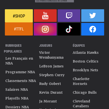
#SHOP
#TTFL
RUBRIQUES
JOUEURS
ÉQUIPES
POPULAIRES
Victor
Atlanta Hawks
Wembanyama
Les Français en
Boston Celtics
NBA
LeBron James
Brooklyn Nets
Programme NBA
Stephen Curry
Charlotte
Classements NBA
Rudy Gobert
Hornets
Salaires NBA
Kevin Durant
Chicago Bulls
Playoffs NBA
Ja Morant
Cleveland
Cavaliers
Dossiers NBA