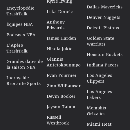
Kyrie Irving
Dallas Mavericks
Encyclopédie
Luka Doncic
TrashTalk
Denver Nuggets
Anthony
Équipes NBA
Edwards
Detroit Pistons
Podcasts NBA
James Harden
Golden State
Warriors
L'Apéro
Nikola Jokic
TrashTalk
Houston Rockets
Giannis
Grandes dates de
Antetokounmpo
Indiana Pacers
la saison NBA
Evan Fournier
Los Angeles
Incroyable
Clippers
Brocante Sports
Zion Williamson
Los Angeles
Devin Booker
Lakers
Jayson Tatum
Memphis
Grizzlies
Russell
Westbrook
Miami Heat