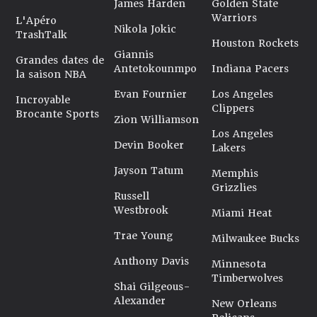
James Harden
Golden State
Warriors
L'Apéro
Nikola Jokic
TrashTalk
Houston Rockets
Giannis
Grandes dates de
Antetokounmpo
Indiana Pacers
la saison NBA
Evan Fournier
Los Angeles
Incroyable
Clippers
Brocante Sports
Zion Williamson
Los Angeles
Devin Booker
Lakers
Jayson Tatum
Memphis
Grizzlies
Russell
Westbrook
Miami Heat
Trae Young
Milwaukee Bucks
Anthony Davis
Minnesota
Timberwolves
Shai Gilgeous-
Alexander
New Orleans