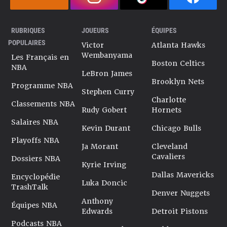
RUBRIQUES
JOUEURS
ÉQUIPES
POPULAIRES
Victor
Atlanta Hawks
Wembanyama
Les Français en
Boston Celtics
NBA
LeBron James
Brooklyn Nets
Programme NBA
Stephen Curry
Charlotte
Classements NBA
Rudy Gobert
Hornets
Salaires NBA
Kevin Durant
Chicago Bulls
Playoffs NBA
Ja Morant
Cleveland
Cavaliers
Dossiers NBA
Kyrie Irving
Dallas Mavericks
Encyclopédie
Luka Doncic
TrashTalk
Denver Nuggets
Anthony
Équipes NBA
Edwards
Detroit Pistons
Podcasts NBA