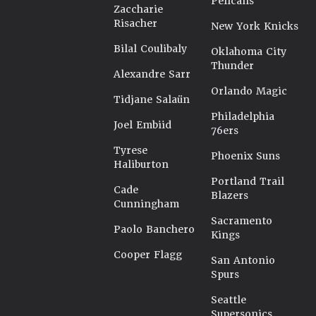
Pelicans
Zaccharie
Risacher
New York Knicks
Bilal Coulibaly
Oklahoma City
Thunder
Alexandre Sarr
Orlando Magic
Tidjane Salaün
Philadelphia
Joel Embiid
76ers
Tyrese
Phoenix Suns
Haliburton
Portland Trail
Cade
Blazers
Cunningham
Sacramento
Paolo Banchero
Kings
Cooper Flagg
San Antonio
Spurs
Seattle
Supersonics