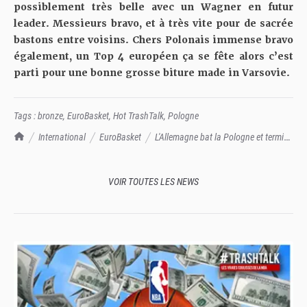
possiblement très belle avec un Wagner en futur
leader. Messieurs bravo, et à très vite pour de sacrée
bastons entre voisins. Chers Polonais immense bravo
également, un Top 4 européen ça se fête alors c’est
parti pour une bonne grosse biture made in Varsovie.
Tags :
bronze
,
EuroBasket
,
Hot TrashTalk
,
Pologne
TrashTalk Actu NBA
International
EuroBasket
L'Allemagne bat la Pologne et termine
troisième de "son" Euro !
VOIR TOUTES LES NEWS