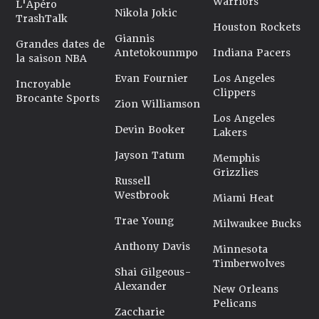
Warriors
L'Apéro
Nikola Jokic
TrashTalk
Houston Rockets
Giannis
Grandes dates de
Antetokounmpo
Indiana Pacers
la saison NBA
Evan Fournier
Los Angeles
Incroyable
Clippers
Brocante Sports
Zion Williamson
Los Angeles
Devin Booker
Lakers
Jayson Tatum
Memphis
Grizzlies
Russell
Westbrook
Miami Heat
Trae Young
Milwaukee Bucks
Anthony Davis
Minnesota
Timberwolves
Shai Gilgeous-
Alexander
New Orleans
Pelicans
Zaccharie