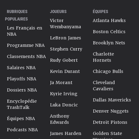
RUBRIQUES
JOUEURS
ÉQUIPES
POPULAIRES
Victor
Atlanta Hawks
Wembanyama
Les Français en
Boston Celtics
NBA
LeBron James
Brooklyn Nets
Programme NBA
Stephen Curry
Charlotte
Classements NBA
Rudy Gobert
Hornets
Salaires NBA
Kevin Durant
Chicago Bulls
Playoffs NBA
Ja Morant
Cleveland
Cavaliers
Dossiers NBA
Kyrie Irving
Dallas Mavericks
Encyclopédie
Luka Doncic
TrashTalk
Denver Nuggets
Anthony
Équipes NBA
Edwards
Detroit Pistons
Podcasts NBA
James Harden
Golden State