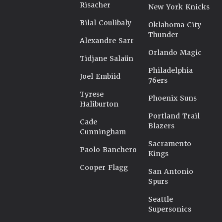
Risacher
New York Knicks
Bilal Coulibaly
Oklahoma City
Thunder
Alexandre Sarr
Orlando Magic
Tidjane Salaün
Philadelphia
Joel Embiid
76ers
Tyrese
Phoenix Suns
Haliburton
Portland Trail
Cade
Blazers
Cunningham
Sacramento
Paolo Banchero
Kings
Cooper Flagg
San Antonio
Spurs
Seattle
Supersonics