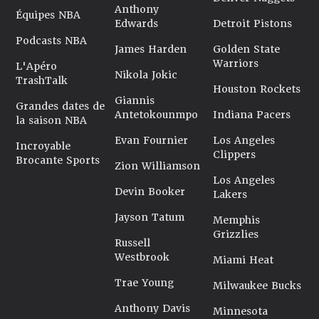
Anthony
Équipes NBA
Edwards
Detroit Pistons
Podcasts NBA
James Harden
Golden State
Warriors
L'Apéro
Nikola Jokic
TrashTalk
Houston Rockets
Giannis
Grandes dates de
Antetokounmpo
Indiana Pacers
la saison NBA
Evan Fournier
Los Angeles
Incroyable
Clippers
Brocante Sports
Zion Williamson
Los Angeles
Devin Booker
Lakers
Jayson Tatum
Memphis
Grizzlies
Russell
Westbrook
Miami Heat
Trae Young
Milwaukee Bucks
Anthony Davis
Minnesota