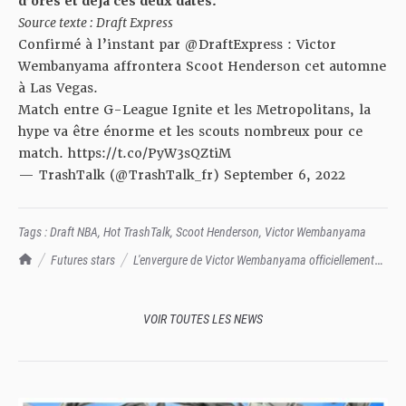
d’ores et déjà ces deux dates.
Source texte : Draft Express
Confirmé à l’instant par
@DraftExpress
: Victor
Wembanyama affrontera Scoot Henderson cet automne
à Las Vegas.
Match entre G-League Ignite et les Metropolitans, la
hype va être énorme et les scouts nombreux pour ce
match.
https://t.co/PyW3sQZtiM
— TrashTalk (@TrashTalk_fr)
September 6, 2022
Tags :
Draft NBA
,
Hot TrashTalk
,
Scoot Henderson
,
Victor Wembanyama
TrashTalk Actu NBA
Futures stars
L'envergure de Victor Wembanyama officiellement
mesurée à... 2m43
VOIR TOUTES LES NEWS