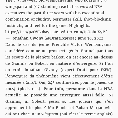
The 7’3, 18-year old Wembanyama, who boasts a 7’9
wingspan and 9’7 standing reach, has wowed NBA
executives the past three years with his exceptional
combination of fluidity, perimeter skill, shot-blocking
instincts, and feel for the game. Highlights:
https://t.co/pzOVL0bayt
pic.twitter.com/tpOoh0X9Pf
— Jonathan Givony (@DraftExpress)
June 30, 2022
Dans le cas du jeune Frenchie Victor Wembanyama,
considéré comme un prospect générationnel par tous
les scouts de la planète basket, on est encore au-dessus
de Giannis ou Gobert en matière d’envergure. Si l’on
en croit Jonathan Givony (expert Draft pour
ESPN
),
l’envergure du phénomène vient effectivement d’être
mesurée à 2m43. Oui, 243 centimètres pour le joueur de
2m24 (pieds nus).
Pour info, personne dans la NBA
actuelle ne possède une envergure aussi folle.
Ni
Giannis, ni Gobert,
personne
. Les joueurs qui s’en
approchent le plus ? Mo Bamba et Boban Marjanovic,
qui ont chacun un
wingspan
(oui c’est le terme anglais)