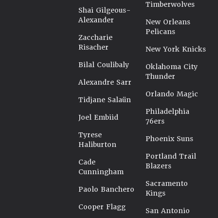
Timberwolves
Shai Gilgeous-
Alexander
New Orleans
Pelicans
Zaccharie
Risacher
New York Knicks
Bilal Coulibaly
Oklahoma City
Thunder
Alexandre Sarr
Orlando Magic
Tidjane Salaün
Philadelphia
Joel Embiid
76ers
Tyrese
Phoenix Suns
Haliburton
Portland Trail
Cade
Blazers
Cunningham
Sacramento
Paolo Banchero
Kings
Cooper Flagg
San Antonio