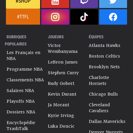
#SHOP
#TTFL
RUBRIQUES
JOUEURS
ÉQUIPES
POPULAIRES
Victor
Atlanta Hawks
Wembanyama
Les Français en
Boston Celtics
NBA
LeBron James
Brooklyn Nets
Programme NBA
Stephen Curry
Charlotte
Classements NBA
Rudy Gobert
Hornets
Salaires NBA
Kevin Durant
Chicago Bulls
Playoffs NBA
Ja Morant
Cleveland
Cavaliers
Dossiers NBA
Kyrie Irving
Dallas Mavericks
Encyclopédie
Luka Doncic
TrashTalk
Denver Nuggets