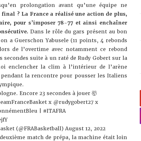
usqu’en prolongation avant qu’une équipe ne
 final ? La France a réalisé une action de plus,
ire, pour s’imposer 78-77 et ainsi enchaîner
nsécutive.
Dans le rôle du gars présent au bon
on a Guerschon Yabusele (11 points, 4 rebonds
 lors de l’overtime avec notamment ce rebond
es secondes suite à un raté de Rudy Gobert sur la
oi enclencher la clim à l’intérieur de l’arène
 pendant la rencontre pour pousser les Italiens
lympique.
Bologne. Encore 23 secondes à jouer 🤯
eamFranceBasket
x
@rudygobert27
x
onnémentBleu
|
#ITAFRA
jfY
Basket (@FRABasketball)
August 12, 2022
euxième match de prépa, la machine était loin