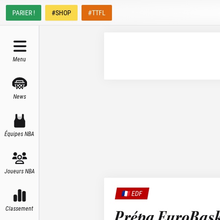
PARIER !
#SHOP
#TTFL
Menu
News
Équipes NBA
Joueurs NBA
🇫🇷 EDF
Classement
Prépa EuroBaske