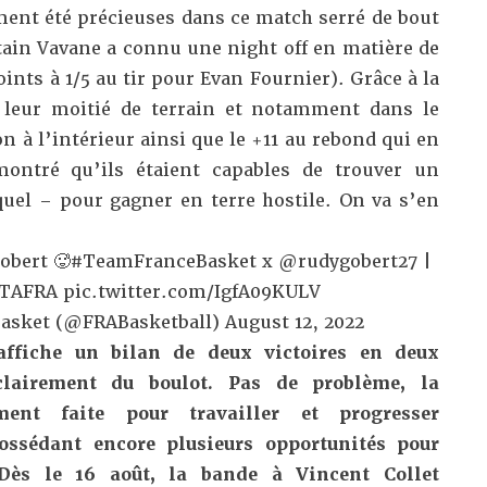
ment été précieuses dans ce match serré de bout
tain Vavane a connu une night off en matière de
ints à 1/5 au tir pour Evan Fournier). Grâce à la
 leur moitié de terrain et notamment dans le
 à l’intérieur ainsi que le +11 au rebond qui en
montré qu’ils étaient capables de trouver un
el – pour gagner en terre hostile. On va s’en
obert 🥵
#TeamFranceBasket
x
@rudygobert27
|
ITAFRA
pic.twitter.com/IgfA09KULV
Basket (@FRABasketball)
August 12, 2022
affiche un bilan de deux victoires en deux
lairement du boulot. Pas de problème, la
ment faite pour travailler et progresser
possédant encore plusieurs opportunités pour
Dès le 16 août, la bande à Vincent Collet