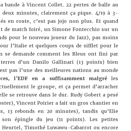
la bande à Vincent Collet. 22 pertes de balle au
es deux minutes, clairement ça pique. 4/19 à 3-
sés en route, c’est pas jojo non plus. Et quand
ut de match foiré, un Simone Fontecchio sur un
nds pour le nouveau joueur du Jazz), pas moins
our l’Italie et quelques coups de sifflet pour le
on se demande comment les Bleus ont fini par
terres d’un Danilo Gallinari (13 points) bien
’est pas l’une des meilleures nations au monde
rces, l’EDF en a suffisamment malgré
les
ctuellement le groupe
, et ça permet d’arracher
le se retrouve dans le dur. Rudy Gobert a pesé
oster), Vincent Poirier a fait un gros chantier en
ts, 13 rebonds en 20 minutes), tandis qu’Elie
 son épingle du jeu (11 points). Les petites
s Heurtel, Timothé Luwawu-Cabarrot ou encore