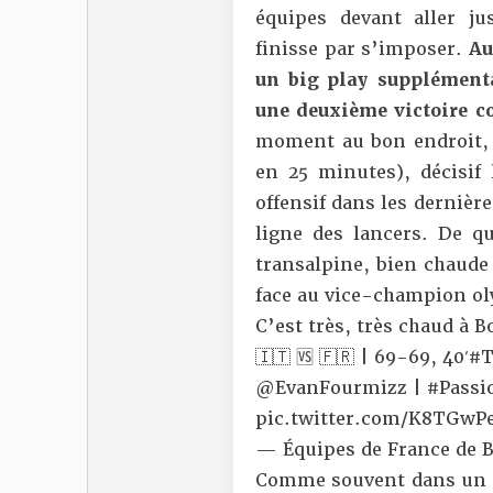
équipes devant aller j
finisse par s’imposer.
Au
un big play supplémenta
une deuxième victoire co
moment au bon endroit, 
en 25 minutes), décisif
offensif dans les dernièr
ligne des lancers. De qu
transalpine, bien chaude
face au vice-champion o
C’est très, très chaud à 
🇮🇹 🆚 🇫🇷 | 69-69, 40′
#T
@EvanFourmizz
|
#Passi
pic.twitter.com/K8TGwPe
— Équipes de France de 
Comme souvent dans un d