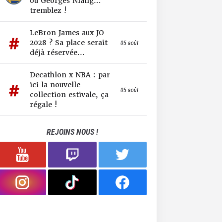
ou Georges Niang…
tremblez !
LeBron James aux JO
2028 ? Sa place serait
05 août
déjà réservée...
Decathlon x NBA : par
ici la nouvelle
05 août
collection estivale, ça
régale !
REJOINS NOUS !