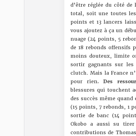
d’être réglée du côté de 
total, soit une toutes l
points et 13 lancers lais
vous ajoutez à ça un déb
nuage (24 points, 5 rebo
de 18 rebonds offensifs p
moins douteux, limite 
sortir gagnants sur les 
clutch. Mais la France n
pour rien
. Des ressou
blessures qui touchent a
des succès même quand el
(15 points, 7 rebonds, 1 p
sortie de banc (14 poin
Okobo a aussi su tirer
contributions de Thoma