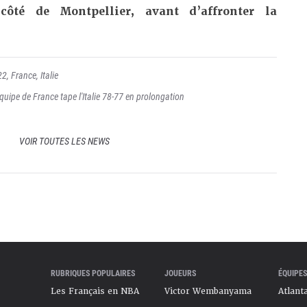
 côté de Montpellier, avant d’affronter la
22
,
France
,
Italie
quipe de France tape l'Italie 78-77 en prolongation
VOIR TOUTES LES NEWS
RUBRIQUES POPULAIRES
JOUEURS
ÉQUIPES
Les Français en NBA
Victor Wembanyama
Atlant