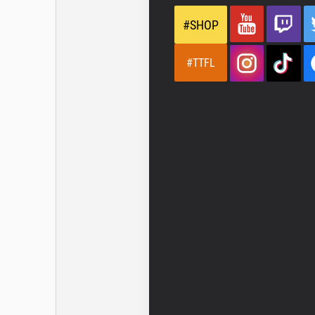
#SHOP
#TTFL