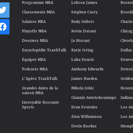
Programme NBA
LeBron James
Boston
Classements NBA
Stephen Curry
Brookl
Salaires NBA
Rudy Gobert
Charlo
Playoffs NBA
Kevin Durant
Chicag
Dossiers NBA
Ja Morant
Clevel
Encyclopédie TrashTalk
Kyrie Irving
Dallas
Équipes NBA
Luka Doncic
Denve
Podcasts NBA
Anthony Edwards
Detroi
L'Apéro TrashTalk
James Harden
Golden
Grandes dates de la
Nikola Jokic
Houst
saison NBA
Giannis Antetokounmpo
Indian
Incroyable Brocante
Sports
Evan Fournier
Los An
Zion Williamson
Los An
Devin Booker
Memphi