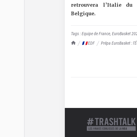
retrouvera l’Italie du
Belgique.
Tags :
Equipe de France
,
EuroBasket 20
TrashTalk Actu NBA
🇫🇷 EDF
Prépa EuroBasket : l'É