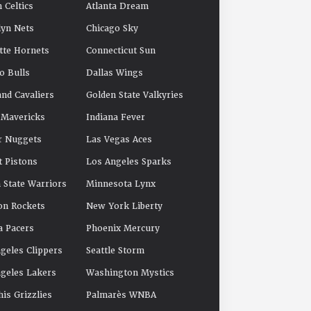
 Celtics
Atlanta Dream
yn Nets
Chicago Sky
tte Hornets
Connecticut Sun
o Bulls
Dallas Wings
and Cavaliers
Golden State Valkyries
 Mavericks
Indiana Fever
r Nuggets
Las Vegas Aces
t Pistons
Los Angeles Sparks
 State Warriors
Minnesota Lynx
on Rockets
New York Liberty
a Pacers
Phoenix Mercury
geles Clippers
Seattle Storm
geles Lakers
Washington Mystics
s Grizzlies
Palmarès WNBA