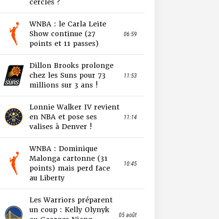
cercles ?
WNBA : le Carla Leite
Show continue (27
06:59
points et 11 passes)
Dillon Brooks prolonge
chez les Suns pour 73
11:53
millions sur 3 ans !
Lonnie Walker IV revient
en NBA et pose ses
11:14
valises à Denver !
WNBA : Dominique
Malonga cartonne (31
10:45
points) mais perd face
au Liberty
Les Warriors préparent
un coup : Kelly Olynyk
05 août