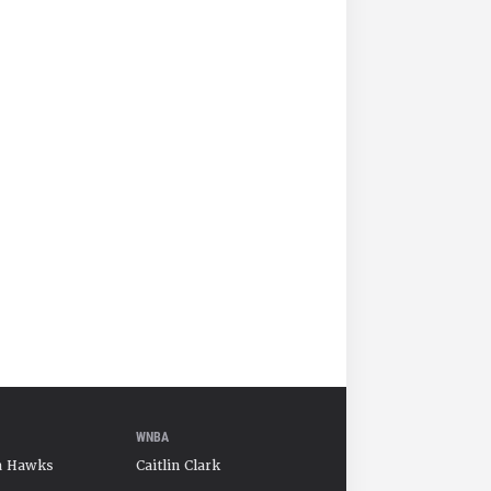
WNBA
a Hawks
Caitlin Clark