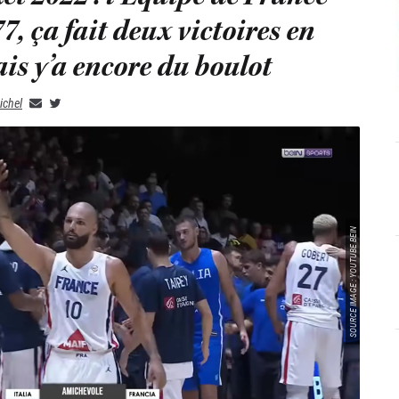
77, ça fait deux victoires en
s y’a encore du boulot
ichel
SOURCE IMAGE : YOUTUBE BEIN