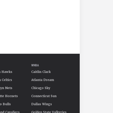
WNBA
a Hawks
Caitlin Clark
 Celtics
Atlanta Dream
yn Nets
Chicago Sky
tte Hornets
Connecticut Sun
o Bulls
Dallas Wings
and Cavaliers
Golden State Valkyries