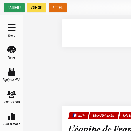
PARIER !
#SHOP
#TTFL
Menu
News
Équipes NBA
Joueurs NBA
🇫🇷 EDF
EUROBASKET
INT
Classement
L’équipe de Fra