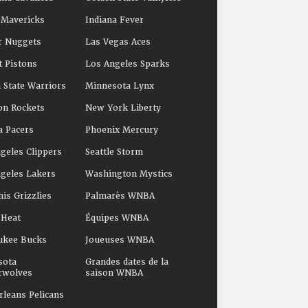
 Mavericks
Indiana Fever
r Nuggets
Las Vegas Aces
t Pistons
Los Angeles Sparks
 State Warriors
Minnesota Lynx
on Rockets
New York Liberty
a Pacers
Phoenix Mercury
geles Clippers
Seattle Storm
geles Lakers
Washington Mystics
s Grizzlies
Palmarès WNBA
 Heat
Équipes WNBA
ukee Bucks
Joueuses WNBA
sota
Grandes dates de la
rwolves
saison WNBA
leans Pelicans