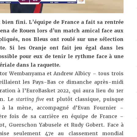
 bien fini. L’
équipe de France a fait sa rentrée
ena de Rouen lors d’un match amical face aux
liqués, nos Bleus ont roulé sur une sélection
te. Si les Oranje ont fait jeu égal dans les
ssible pour eux de tenir le rythme face à une
riale dans la raquette.
ctor Wembanyama et Andrew Albicy – tous trois
eillaient les Pays-Bas ce dimanche après-midi
ration à l’EuroBasket 2022, qui aura lieu du 1er
in. Le
starting five
est plutôt classique, puisque
 à la mène, accompagné d’Evan Fournier –
ère fois de sa carrière en équipe de France –
t, Guerschon Yabusele et Rudy Gobert. Face à
daise seulement 47e au classement mondial