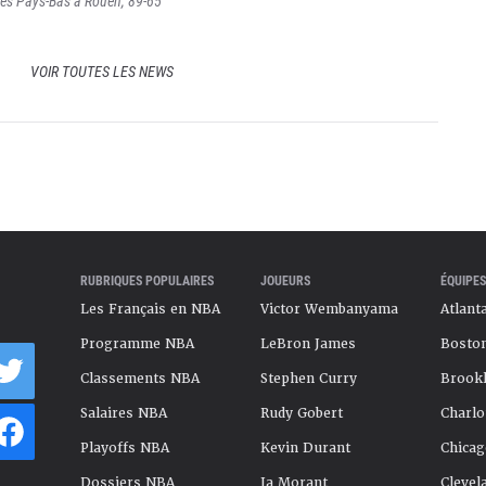
 les Pays-Bas à Rouen, 89-65
VOIR TOUTES LES NEWS
RUBRIQUES POPULAIRES
JOUEURS
ÉQUIPES
Les Français en NBA
Victor Wembanyama
Atlant
Programme NBA
LeBron James
Boston
Classements NBA
Stephen Curry
Brookl
Salaires NBA
Rudy Gobert
Charlo
Playoffs NBA
Kevin Durant
Chicag
Dossiers NBA
Ja Morant
Clevel