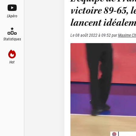
victoire 89-65, l
L'Apéro
lancent idéalem
Le
08 août 2022 à 09:52
par
Maxime C
Statistiques
Hot