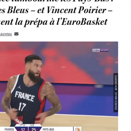
es Bleus – et Vincent Poirier –
ent la prépa à l’EuroBasket
hauveau
SOURCE IMAGE : BEIN SPORTS