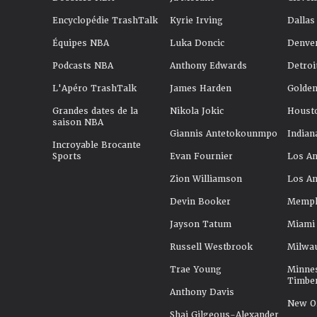
Encyclopédie TrashTalk
Kyrie Irving
Dallas
Équipes NBA
Luka Doncic
Denve
Podcasts NBA
Anthony Edwards
Detroi
L'Apéro TrashTalk
James Harden
Golden
Grandes dates de la
Nikola Jokic
Houst
saison NBA
Giannis Antetokounmpo
Indian
Incroyable Brocante
Sports
Evan Fournier
Los An
Zion Williamson
Los An
Devin Booker
Memphi
Jayson Tatum
Miami
Russell Westbrook
Milwa
Trae Young
Minne
Timbe
Anthony Davis
New Or
Shai Gilgeous-Alexander