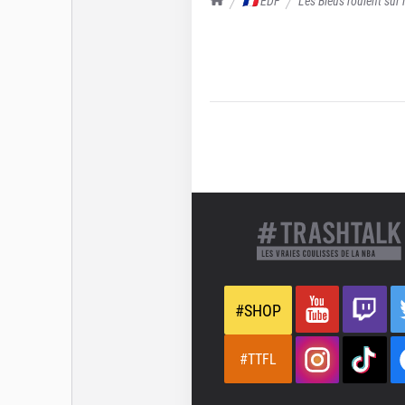
🇫🇷 EDF
Les Bleus roulent sur
#SHOP
#TTFL