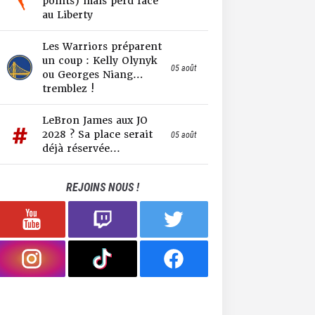
points) mais perd face
au Liberty
Les Warriors préparent
un coup : Kelly Olynyk
05 août
ou Georges Niang…
tremblez !
LeBron James aux JO
2028 ? Sa place serait
05 août
déjà réservée...
REJOINS NOUS !