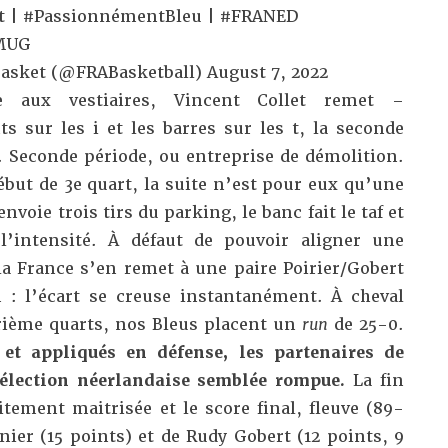
t
|
#PassionnémentBleu
|
#FRANED
tMUG
Basket (@FRABasketball)
August 7, 2022
 aux vestiaires, Vincent Collet remet –
s sur les i et les barres sur les t, la seconde
Seconde période, ou entreprise de démolition.
ébut de 3e quart, la suite n’est pour eux qu’une
nvoie trois tirs du parking, le banc fait le taf et
 l’intensité. À défaut de pouvoir aligner une
la France s’en remet à une paire Poirier/Gobert
 : l’écart se creuse instantanément. À cheval
trième quarts, nos Bleus placent un
run
de 25-0.
et appliqués en défense, les partenaires de
sélection néerlandaise semblée rompue.
La fin
itement maitrisée et le score final, fleuve (89-
ier (15 points) et de Rudy Gobert (12 points, 9