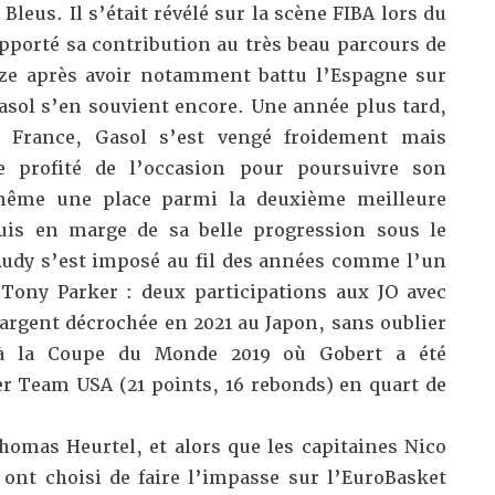
Bleus. Il s’était révélé sur la scène FIBA lors du
apporté sa contribution au très beau parcours de
nze après avoir notamment battu l’Espagne sur
asol s’en souvient encore. Une année plus tard,
n France, Gasol s’est vengé froidement mais
 profité de l’occasion pour poursuivre son
même une place parmi la deuxième meilleure
uis en marge de sa belle progression sous le
Rudy s’est imposé au fil des années comme l’un
 Tony Parker : deux participations aux JO avec
’argent décrochée en 2021 au Japon, sans oublier
 à la Coupe du Monde 2019 où Gobert a été
r Team USA (21 points, 16 rebonds) en quart de
homas Heurtel, et alors que les capitaines Nico
nt choisi de faire l’impasse sur l’EuroBasket