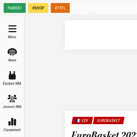
PARIER !
#SHOP
#TTFL
Menu
News
Équipes NBA
Joueurs NBA
🇫🇷 EDF
EUROBASKET
Classement
EuroBasket 2022