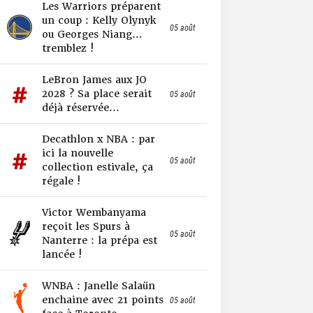
Les Warriors préparent
un coup : Kelly Olynyk
05 août
ou Georges Niang…
tremblez !
LeBron James aux JO
2028 ? Sa place serait
05 août
déjà réservée...
Decathlon x NBA : par
ici la nouvelle
05 août
collection estivale, ça
régale !
Victor Wembanyama
reçoit les Spurs à
05 août
Nanterre : la prépa est
lancée !
WNBA : Janelle Salaün
enchaine avec 21 points
05 août