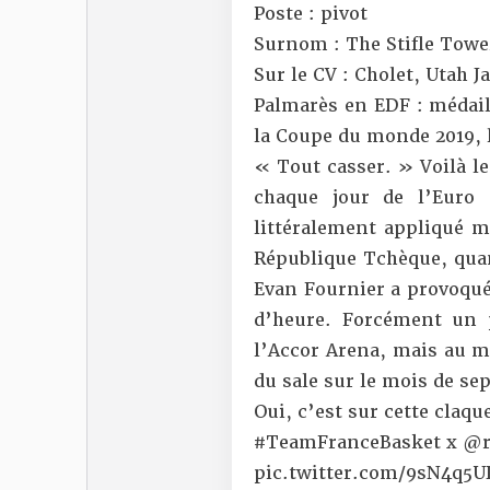
Poste : pivot
Surnom : The Stifle Tower
Sur le CV : Cholet, Utah
Palmarès en EDF : médaill
la Coupe du monde 2019, 
« Tout casser. » Voilà l
chaque jour de l’Euro 
littéralement appliqué me
République Tchèque, quan
Evan Fournier a provoqué
d’heure. Forcément un 
l’Accor Arena, mais au m
du sale sur le mois de se
Oui, c’est sur cette claq
#TeamFranceBasket
x
@r
pic.twitter.com/9sN4q5