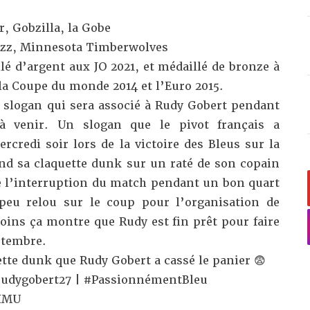
, Gobzilla, la Gobe
 Jazz, Minnesota Timberwolves
é d’argent aux JO 2021, et médaillé de bronze à
la Coupe du monde 2014 et l’Euro 2015.
e slogan qui sera associé à Rudy Gobert pendant
à venir. Un slogan que le pivot français a
rcredi soir lors de la victoire des Bleus sur la
d sa claquette dunk sur un raté de son copain
 l’interruption du match pendant un bon quart
peu relou sur le coup pour l’organisation de
oins ça montre que Rudy est fin prêt pour faire
ptembre.
uette dunk que Rudy Gobert a cassé le panier 😨
udygobert27
|
#PassionnémentBleu
UIMU