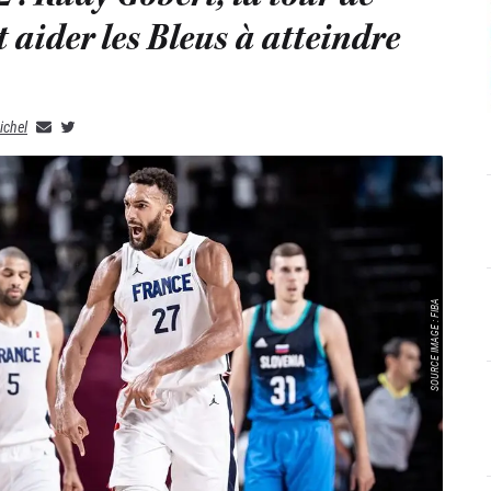
t aider les Bleus à atteindre
ichel
SOURCE IMAGE : FIBA