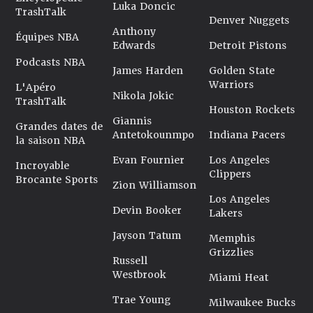
Luka Doncic
TrashTalk
Denver Nuggets
Anthony
Équipes NBA
Edwards
Detroit Pistons
Podcasts NBA
James Harden
Golden State
Warriors
L'Apéro
Nikola Jokic
TrashTalk
Houston Rockets
Giannis
Grandes dates de
Antetokounmpo
Indiana Pacers
la saison NBA
Evan Fournier
Los Angeles
Incroyable
Clippers
Brocante Sports
Zion Williamson
Los Angeles
Devin Booker
Lakers
Jayson Tatum
Memphis
Grizzlies
Russell
Westbrook
Miami Heat
Trae Young
Milwaukee Bucks