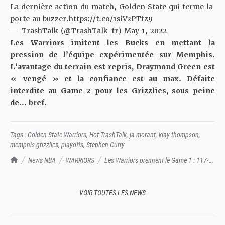
La dernière action du match, Golden State qui ferme la
porte au buzzer.
https://t.co/1siV2PTfz9
— TrashTalk (@TrashTalk_fr)
May 1, 2022
Les Warriors imitent
les Bucks
en mettant la
pression de l’équipe expérimentée sur Memphis.
L’avantage du terrain est repris, Draymond Green est
« vengé » et la confiance est au max. Défaite
interdite au Game 2 pour les Grizzlies, sous peine
de… bref.
Tags :
Golden State Warriors
,
Hot TrashTalk
,
ja morant
,
klay thompson
,
memphis grizzlies
,
playoffs
,
Stephen Curry
TrashTalk Actu NBA
News NBA
WARRIORS
Les Warriors prennent le Game 1 : 117-
116, Memphis déjà sous pression
VOIR TOUTES LES NEWS