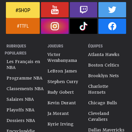
#SHOP
#TTFL
RUBRIQUES
JOUEURS
ÉQUIPES
POPULAIRES
Victor
Atlanta Hawks
Wembanyama
Les Français en
Boston Celtics
NBA
LeBron James
Brooklyn Nets
Programme NBA
Stephen Curry
Charlotte
Classements NBA
Rudy Gobert
Hornets
Salaires NBA
Kevin Durant
Chicago Bulls
Playoffs NBA
Ja Morant
Cleveland
Cavaliers
Dossiers NBA
Kyrie Irving
Dallas Mavericks
Encyclopédie