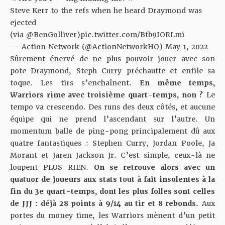
Steve Kerr to the refs when he heard Draymond was
ejected
(via
@BenGolliver
)
pic.twitter.com/Bfb9IORLmi
— Action Network (@ActionNetworkHQ)
May 1, 2022
Sûrement énervé de ne plus pouvoir jouer avec son
pote Draymond, Steph Curry préchauffe et enfile sa
toque. Les tirs s’enchaînent.
En même temps,
Warriors rime avec troisième quart-temps, non ?
Le
tempo va crescendo. Des runs des deux côtés, et aucune
équipe qui ne prend l’ascendant sur l’autre. Un
momentum balle de ping-pong principalement dû aux
quatre fantastiques : Stephen Curry, Jordan Poole, Ja
Morant et Jaren Jackson Jr. C’est simple, ceux-là ne
loupent PLUS RIEN.
On se retrouve alors avec un
quatuor de joueurs aux stats tout à fait insolentes à la
fin du 3e quart-temps, dont les plus folles sont celles
de JJJ : déjà 28 points à 9/14 au tir et 8 rebonds.
Aux
portes du money time, les Warriors mènent d’un petit