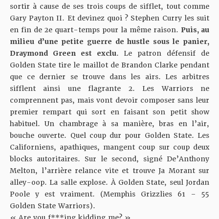
sortir à cause de ses trois coups de sifflet, tout comme
Gary Payton II. Et devinez quoi ? Stephen Curry les suit
en fin de 2e quart-temps pour la même raison.
Puis, au
milieu d’une petite guerre de hustle sous le panier,
Draymond Green est exclu
. Le patron défensif de
Golden State tire le maillot de Brandon Clarke pendant
que ce dernier se trouve dans les airs. Les arbitres
sifflent ainsi une flagrante 2. Les Warriors ne
comprennent pas, mais vont devoir composer sans leur
premier rempart qui sort en faisant son petit show
habituel. Un chambrage à sa manière, bras en l’air,
bouche ouverte. Quel coup dur pour Golden State. Les
Californiens, apathiques, mangent coup sur coup deux
blocks autoritaires. Sur le second, signé De’Anthony
Melton, l’arrière relance vite et trouve Ja Morant sur
alley-oop. La salle explose. À Golden State, seul Jordan
Poole y est vraiment. (Memphis Grizzlies 61 – 55
Golden State Warriors).
« Are you f***ing kidding me? »