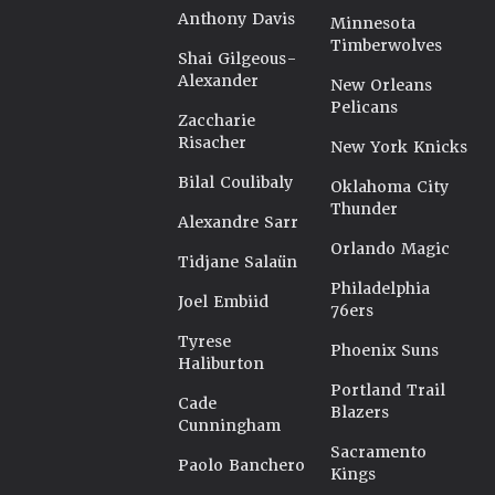
Anthony Davis
Minnesota
Timberwolves
Shai Gilgeous-
Alexander
New Orleans
Pelicans
Zaccharie
Risacher
New York Knicks
Bilal Coulibaly
Oklahoma City
Thunder
Alexandre Sarr
Orlando Magic
Tidjane Salaün
Philadelphia
Joel Embiid
76ers
Tyrese
Phoenix Suns
Haliburton
Portland Trail
Cade
Blazers
Cunningham
Sacramento
Paolo Banchero
Kings