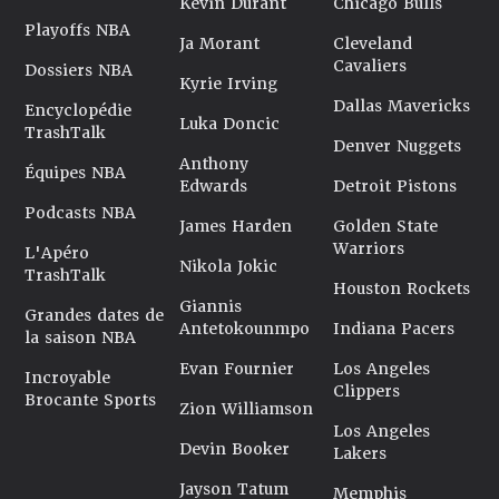
Kevin Durant
Chicago Bulls
Playoffs NBA
Ja Morant
Cleveland
Cavaliers
Dossiers NBA
Kyrie Irving
Dallas Mavericks
Encyclopédie
Luka Doncic
TrashTalk
Denver Nuggets
Anthony
Équipes NBA
Edwards
Detroit Pistons
Podcasts NBA
James Harden
Golden State
Warriors
L'Apéro
Nikola Jokic
TrashTalk
Houston Rockets
Giannis
Grandes dates de
Antetokounmpo
Indiana Pacers
la saison NBA
Evan Fournier
Los Angeles
Incroyable
Clippers
Brocante Sports
Zion Williamson
Los Angeles
Devin Booker
Lakers
Jayson Tatum
Memphis