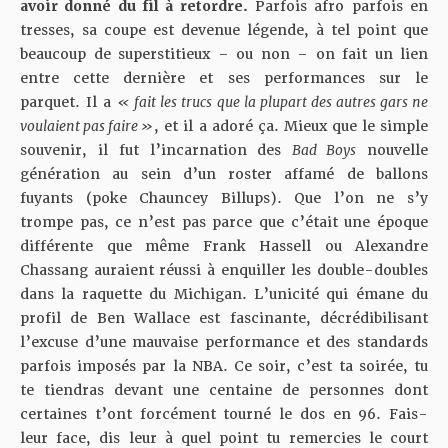
avoir donné du fil à retordre.
Parfois afro parfois en
tresses, sa coupe est devenue légende, à tel point que
beaucoup de superstitieux – ou non – on fait un lien
entre cette dernière et ses performances sur le
parquet. Il a
« fait les trucs que la plupart des autres gars ne
voulaient pas faire »
, et il a adoré ça. Mieux que le simple
souvenir, il fut l’incarnation des
Bad Boys
nouvelle
génération au sein d’un roster affamé de ballons
fuyants (poke Chauncey Billups). Que l’on ne s’y
trompe pas, ce n’est pas parce que c’était une époque
différente que même Frank Hassell ou Alexandre
Chassang auraient réussi à enquiller les double-doubles
dans la raquette du Michigan. L’unicité qui émane du
profil de Ben Wallace est fascinante, décrédibilisant
l’excuse d’une mauvaise performance et des standards
parfois imposés par la NBA. Ce soir, c’est ta soirée, tu
te tiendras devant une centaine de personnes dont
certaines t’ont forcément tourné le dos en 96. Fais-
leur face, dis leur à quel point tu remercies le court