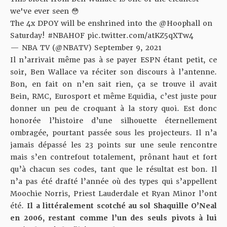
we've ever seen 😳
The 4x DPOY will be enshrined into the
@Hoophall
on
Saturday!
#NBAHOF
pic.twitter.com/atKZ5qXTw4
— NBA TV (@NBATV)
September 9, 2021
Il n’arrivait même pas à se payer ESPN étant petit, ce
soir, Ben Wallace va réciter son discours à l’antenne.
Bon, en fait on n’en sait rien, ça se trouve il avait
Bein, RMC, Eurosport et même Equidia, c’est juste pour
donner un peu de croquant à la story quoi. Est donc
honorée l’histoire d’une silhouette éternellement
ombragée, pourtant passée sous les projecteurs. Il n’a
jamais dépassé les 23 points sur une seule rencontre
mais s’en contrefout totalement, prônant haut et fort
qu’à chacun ses codes, tant que le résultat est bon. Il
n’a pas été drafté l’année où des types qui s’appellent
Moochie Norris, Priest Lauderdale et Ryan Minor l’ont
été.
Il a littéralement scotché au sol Shaquille O’Neal
en 2006, restant comme l’un des seuls pivots à lui