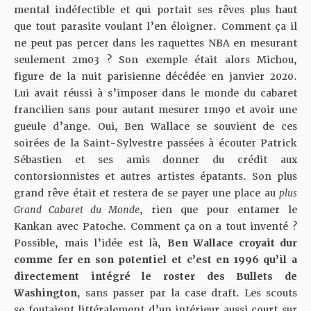
mental indéfectible et qui portait ses rêves plus haut
que tout parasite voulant l’en éloigner. Comment ça il
ne peut pas percer dans les raquettes NBA en mesurant
seulement 2m03 ? Son exemple était alors Michou,
figure de la nuit parisienne décédée en janvier 2020.
Lui avait réussi à s’imposer dans le monde du cabaret
francilien sans pour autant mesurer 1m90 et avoir une
gueule d’ange. Oui, Ben Wallace se souvient de ces
soirées de la Saint-Sylvestre passées à écouter Patrick
Sébastien et ses amis donner du crédit aux
contorsionnistes et autres artistes épatants. Son plus
grand rêve était et restera de se payer une place au
plus
Grand Cabaret du Monde
, rien que pour entamer
le
Kankan
avec Patoche. Comment ça on a tout inventé ?
Possible, mais l’idée est là,
Ben Wallace croyait dur
comme fer en son potentiel et c’est en 1996 qu’il a
directement intégré le roster des Bullets de
Washington
, sans passer par la case draft. Les scouts
se foutaient littéralement d’un intérieur aussi court sur