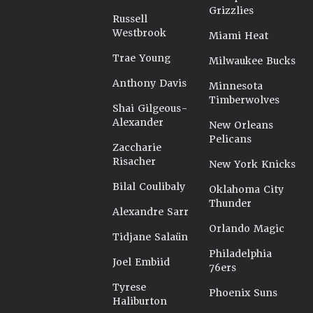
Grizzlies
Russell
Westbrook
Miami Heat
Trae Young
Milwaukee Bucks
Anthony Davis
Minnesota
Timberwolves
Shai Gilgeous-
Alexander
New Orleans
Pelicans
Zaccharie
Risacher
New York Knicks
Bilal Coulibaly
Oklahoma City
Thunder
Alexandre Sarr
Orlando Magic
Tidjane Salaün
Philadelphia
Joel Embiid
76ers
Tyrese
Phoenix Suns
Haliburton