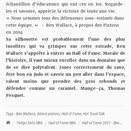
échantillon d’éducateurs qui ont cru en toi. Regarde-
les et savoure, apprécie la victoire de toute une vie.
« Nous sommes tous des défenseurs sous-estimés dans
cette équipe. » – Ben Wallace, à propos des Pistons
en 2004
Sa silhouette est probablement l’une des plus
insolites qui va grimper sur cette estrade, Ben
Wallace s’apprête à entrer au Hall of Fame. Morale de
l’histoire, il vaut mieux exceller dans un domaine que
de se dire polyvalent. Jouer correctement du saxo,
être bon en judo et savoir un peu aller dans l’espace,
valent moins que prendre des gros rebonds et
défendre comme un caramel. Mange-ça, Thomas
Pesquet.
Tags :
Ben Wallace
,
detroit pistons
,
Hall of Fame
,
Hot TrashTalk
TrashTalk Actu NBA
Temps forts NBA
Hall of Fame NBA
Hall of Fame 2021 : Ben
Wallace, le flow de ce siècle et l'art de l'ombre, pour un hommage chez les