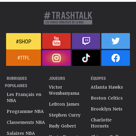
#SHOP
#TTFL
RUBRIQUES
JOUEURS
ÉQUIPES
POPULAIRES
Victor
Atlanta Hawks
Wembanyama
Les Français en
Boston Celtics
NBA
LeBron James
Brooklyn Nets
Programme NBA
Stephen Curry
Charlotte
Classements NBA
Rudy Gobert
Hornets
Salaires NBA