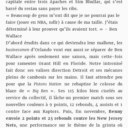
capitale entre trois Apaches et Sim Bhullar, qui s’est
barré du restau sans payer les ribs.
« Beaucoup de gens m’ont dit que je ne pourrai pas le
faire (jouer en NBA, ndlr) à cause de ma taille. J’étais
déterminé à leur prouver qu’ils avaient tort. » – Ben
Wallace
D’abord érudits dans ce qui deviendra leur malheur, les
businessmen
d’Orlando vont eux aussi se séparer de Ben
Wallace après seulement une saison, mais cette-fois
pour rameuter Grant Hill en Floride. Notre intronisé
fait donc ses valises direction Detroit et ses mécanos
pleins de cambouis sur les mains. Il faut attendre peu
pour que la
Pistons Nation
ne rebaptise le colosse du
blaze de
« Big Ben »
. Ses 115 kilos bien ciselés au
service du collectif, il lâche un premier match sous ses
nouvelles couleurs à 9 points, 12 rebonds, 4 assists et 1
contre face aux Raptors. Puis, fin novembre,
Benny
envoie 2 points et 23 rebonds contre les New Jersey
Nets
, une performance sur le thème de la grinta où