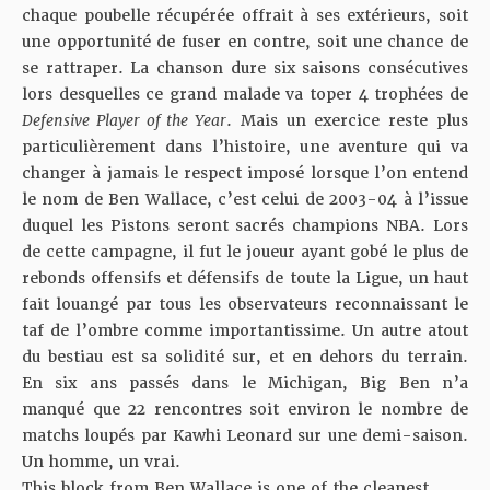
chaque poubelle récupérée offrait à ses extérieurs, soit
une opportunité de fuser en contre, soit une chance de
se rattraper. La chanson dure six saisons consécutives
lors desquelles ce grand malade va toper 4 trophées de
Defensive Player of the Year
. Mais un exercice reste plus
particulièrement dans l’histoire, une aventure qui va
changer à jamais le respect imposé lorsque l’on entend
le nom de Ben Wallace, c’est celui de 2003-04 à l’issue
duquel les Pistons seront sacrés champions NBA. Lors
de cette campagne, il fut le joueur ayant gobé le plus de
rebonds offensifs et défensifs de toute la Ligue, un haut
fait louangé par tous les observateurs reconnaissant le
taf de l’ombre comme importantissime. Un autre atout
du bestiau est sa solidité sur, et en dehors du terrain.
En six ans passés dans le Michigan, Big Ben n’a
manqué que 22 rencontres soit environ le nombre de
matchs loupés par Kawhi Leonard sur une demi-saison.
Un homme, un vrai.
This block from Ben Wallace is one of the cleanest