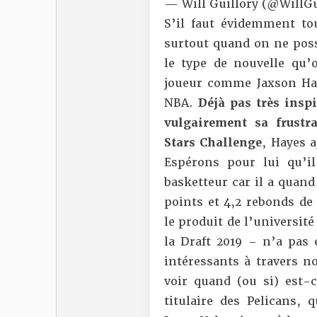
— Will Guillory (@WillGu
S’il faut évidemment tou
surtout quand on ne poss
le type de nouvelle qu
joueur comme Jaxson Haye
NBA.
Déjà pas très insp
vulgairement sa frustr
Stars Challenge
, Hayes a
Espérons pour lui qu’i
basketteur car il a quan
points et 4,2 rebonds d
le produit de l’universit
la Draft 2019 – n’a pas
intéressants à travers n
voir quand (ou si) est-c
titulaire des Pelicans, 