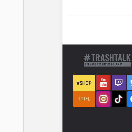
#SHOP
#TTFL