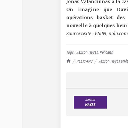
Jonas Valanciunas à la ca
On imagine que David
opérations basket des 
nouvelle à quelques heur
Source texte : ESPN, nola.com
Tags :
Jaxson Hayes
,
Pelicans
TrashTalk Actu NBA
PELICANS
Jaxson Hayes arrêté
pas vraiment la meilleure manière de fai
Jaxson
HAYES