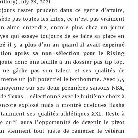
illory)
July 28, 2021
jours rester prudent dans ce genre d’affaire,
ède pas toutes les infos, ce n’est pas vraiment
’on aime entendre, encore plus chez un jeune
s qui essaye toujours de se faire sa place en
iré il y a plus d’un an quand il avait exprimé
ation après sa non-sélection pour le Rising
joute donc une feuille à un dossier pas tip top.
l ne gâche pas son talent et ses qualités de
d même un joli potentiel le bonhomme. Avec 7,4
e moyenne sur ses deux premières saisons NBA,
é de Texas – sélectionné avec le huitième choix à
 encore explosé mais a montré quelques flashs
otamment ses qualités athlétiques XXL. Reste à
e qu’il aura l’opportunité de devenir le pivot
qui viennent tout juste de r
amener le vétéran