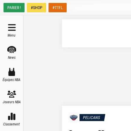
PARIER !
#SHOP
#TTFL
Menu
News
Équipes NBA
Joueurs NBA
PELICANS
Classement