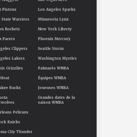
t Pistons
Los Angeles Sparks
 State Warriors
Minnesota Lynx
on Rockets
New York Liberty
a Pacers
Phoenix Mercury
geles Clippers
Seattle Storm
geles Lakers
Washington Mystics
s Grizzlies
Palmarès WNBA
 Heat
Équipes WNBA
ukee Bucks
Joueuses WNBA
sota
Grandes dates de la
rwolves
saison WNBA
leans Pelicans
ork Knicks
oma City Thunder