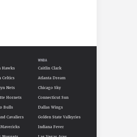
WNBA
a Hawks
Caitlin Clark
 Celtics
Atlanta Dream
yn Nets
Chicago Sky
tte Hornets
Connecticut Sun
o Bulls
Dallas Wings
and Cavaliers
Golden State Valkyries
 Mavericks
Indiana Fever
r Nuggets
Las Vegas Aces