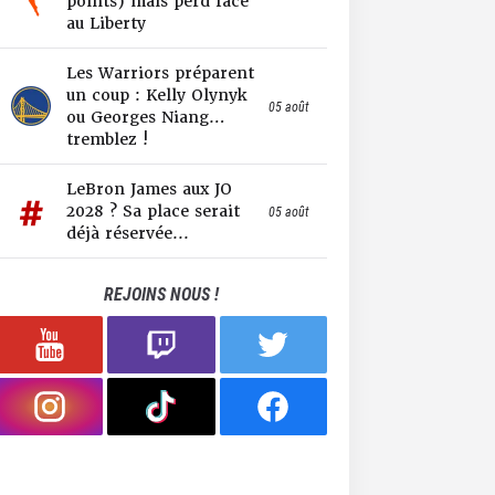
points) mais perd face
au Liberty
Les Warriors préparent
un coup : Kelly Olynyk
05 août
ou Georges Niang…
tremblez !
LeBron James aux JO
2028 ? Sa place serait
05 août
déjà réservée...
REJOINS NOUS !