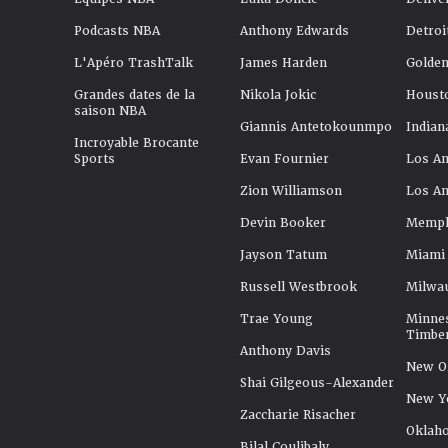
Podcasts NBA
Anthony Edwards
Detroi
L'Apéro TrashTalk
James Harden
Golden
Grandes dates de la
Nikola Jokic
Houst
saison NBA
Giannis Antetokounmpo
Indian
Incroyable Brocante
Sports
Evan Fournier
Los An
Zion Williamson
Los An
Devin Booker
Memphi
Jayson Tatum
Miami
Russell Westbrook
Milwa
Trae Young
Minne
Timbe
Anthony Davis
New Or
Shai Gilgeous-Alexander
New Y
Zaccharie Risacher
Oklah
Bilal Coulibaly