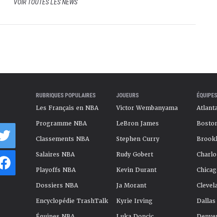
VOIR TOUTES LES NEWS
RUBRIQUES POPULAIRES
JOUEURS
ÉQUIPES
Les Français en NBA
Victor Wembanyama
Atlant
Programme NBA
LeBron James
Boston
Classements NBA
Stephen Curry
Brookl
Salaires NBA
Rudy Gobert
Charlo
Playoffs NBA
Kevin Durant
Chicag
Dossiers NBA
Ja Morant
Clevel
Encyclopédie TrashTalk
Kyrie Irving
Dallas
Équipes NBA
Luka Doncic
Denve