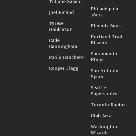
Tidjane Salaün
Philadelphia
Joel Embiid
76ers
Tyrese
Phoenix Suns
Haliburton
Portland Trail
Cade
Blazers
Cunningham
Sacramento
Paolo Banchero
Kings
Cooper Flagg
San Antonio
Spurs
Seattle
Supersonics
Toronto Raptors
Utah Jazz
Washington
Wizards