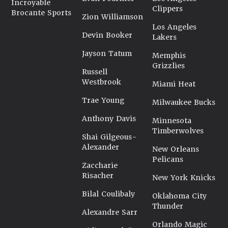
Incroyable
Clippers
Brocante Sports
Zion Williamson
Los Angeles
Devin Booker
Lakers
Jayson Tatum
Memphis
Grizzlies
Russell
Westbrook
Miami Heat
Trae Young
Milwaukee Bucks
Anthony Davis
Minnesota
Timberwolves
Shai Gilgeous-
Alexander
New Orleans
Pelicans
Zaccharie
Risacher
New York Knicks
Bilal Coulibaly
Oklahoma City
Thunder
Alexandre Sarr
Orlando Magic