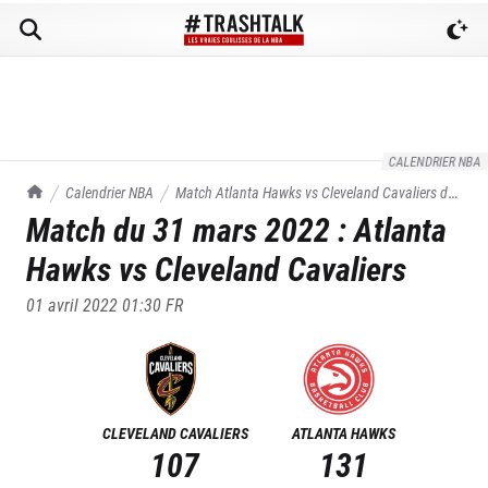
CALENDRIER NBA
TrashTalk Actu NBA
Calendrier NBA
Match
Atlanta Hawks
vs
Cleveland Cavaliers
du
Match du
31 mars 2022
:
Atlanta
31/03/2022
Hawks
vs
Cleveland Cavaliers
01 avril 2022 01:30
FR
CLEVELAND CAVALIERS
ATLANTA HAWKS
107
131