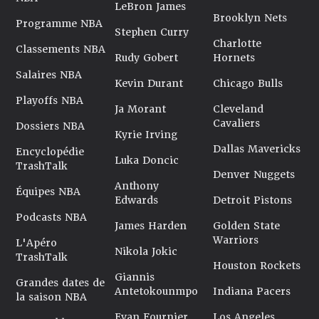
LeBron James
Brooklyn Nets
Programme NBA
Stephen Curry
Charlotte
Classements NBA
Rudy Gobert
Hornets
Salaires NBA
Kevin Durant
Chicago Bulls
Playoffs NBA
Ja Morant
Cleveland
Cavaliers
Dossiers NBA
Kyrie Irving
Dallas Mavericks
Encyclopédie
Luka Doncic
TrashTalk
Denver Nuggets
Anthony
Équipes NBA
Edwards
Detroit Pistons
Podcasts NBA
James Harden
Golden State
Warriors
L'Apéro
Nikola Jokic
TrashTalk
Houston Rockets
Giannis
Grandes dates de
Antetokounmpo
Indiana Pacers
la saison NBA
Evan Fournier
Los Angeles