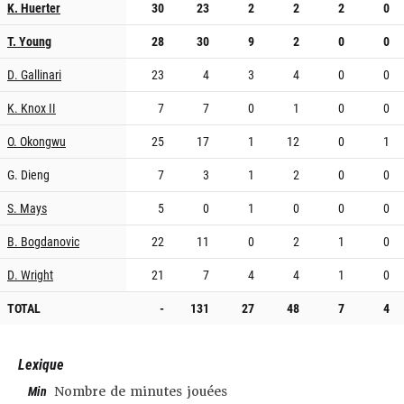
K. Huerter
30
23
2
2
2
0
T. Young
28
30
9
2
0
0
D. Gallinari
23
4
3
4
0
0
K. Knox II
7
7
0
1
0
0
O. Okongwu
25
17
1
12
0
1
G. Dieng
7
3
1
2
0
0
S. Mays
5
0
1
0
0
0
B. Bogdanovic
22
11
0
2
1
0
D. Wright
21
7
4
4
1
0
TOTAL
-
131
27
48
7
4
Lexique
Min
Nombre de minutes jouées