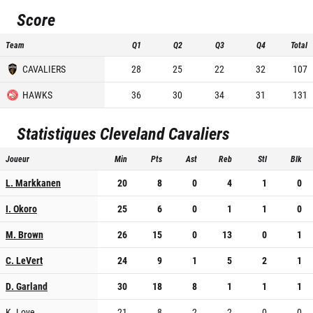
Score
Team
Q1
Q2
Q3
Q4
Total
CAVALIERS
28
25
22
32
107
HAWKS
36
30
34
31
131
Statistiques
Cleveland Cavaliers
Joueur
Min
Pts
Ast
Reb
Stl
Blk
L. Markkanen
20
8
0
4
1
0
I. Okoro
25
6
0
1
1
0
M. Brown
26
15
0
13
0
1
C. LeVert
24
9
1
5
2
1
D. Garland
30
18
8
1
1
1
K. Love
21
8
2
2
0
0