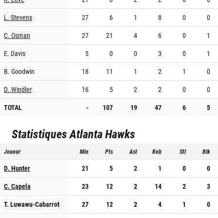
L. Stevens
27
6
1
8
0
0
C. Osman
27
21
4
6
0
1
E. Davis
5
0
0
3
0
1
B. Goodwin
18
11
1
2
1
0
D. Windler
16
5
2
2
0
0
TOTAL
-
107
19
47
6
5
Statistiques
Atlanta Hawks
Joueur
Min
Pts
Ast
Reb
Stl
Blk
D. Hunter
21
5
2
1
0
0
C. Capela
23
12
2
14
2
3
T. Luwawu-Cabarrot
27
12
2
4
1
0