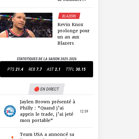
League, venez
on arrête cette
BLAZERS
journée là-
NEWS NBA
dessus
Kevin Knox
prolonge pour
un an aux
Blazers
STATISTIQUES DE LA SAISON
2025-2026
PTS
21.4
REB
7.7
AST
2.1
TTFL
30.15
🔴 EN DIRECT
Jaylen Brown présenté à
Philly : "Quand j’ai
12:59
appris le trade, j’ai jeté
mon portable"
Team USA a annoncé sa