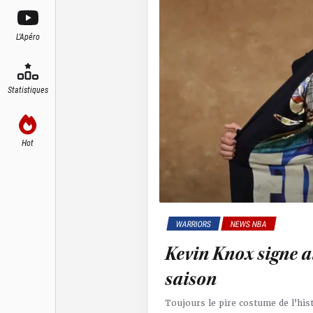
L'Apéro
Statistiques
Hot
WARRIORS
NEWS NBA
Kevin Knox signe a
saison
Toujours le pire costume de l’hist