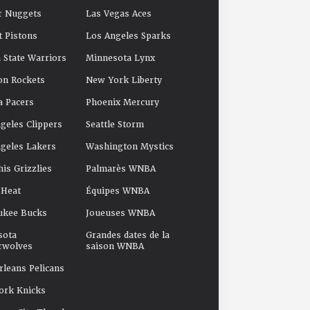
r Nuggets
Las Vegas Aces
t Pistons
Los Angeles Sparks
 State Warriors
Minnesota Lynx
on Rockets
New York Liberty
a Pacers
Phoenix Mercury
geles Clippers
Seattle Storm
geles Lakers
Washington Mystics
s Grizzlies
Palmarès WNBA
 Heat
Équipes WNBA
ukee Bucks
Joueuses WNBA
sota
Grandes dates de la
rwolves
saison WNBA
leans Pelicans
ork Knicks