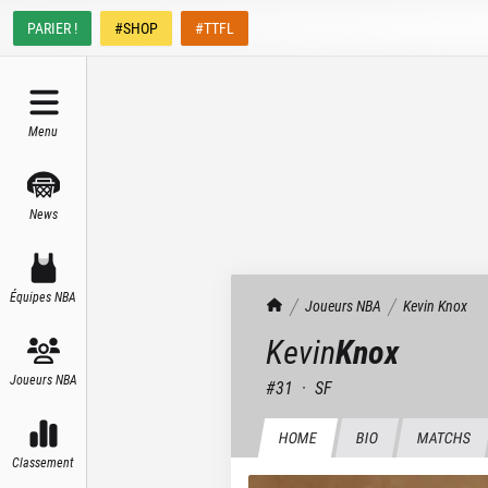
PARIER !
#SHOP
#TTFL
Menu
News
Équipes NBA
TrashTalk Actu NBA
Joueurs NBA
Kevin
Knox
Kevin
Knox
Joueurs NBA
#
31
·
SF
HOME
BIO
MATCHS
Classement