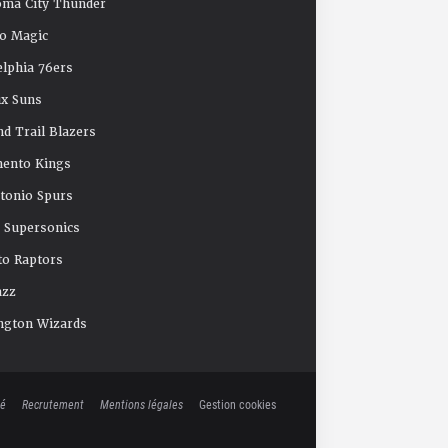
oma City Thunder
o Magic
elphia 76ers
x Suns
nd Trail Blazers
mento Kings
tonio Spurs
e Supersonics
o Raptors
azz
ngton Wizards
té
Recrutement
Mentions légales
Gestion cookies