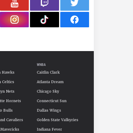
WNBA
a Hawks
Caitlin Clark
 Celtics
Atlanta Dream
yn Nets
Chicago Sky
tte Hornets
Connecticut Sun
o Bulls
Dallas Wings
and Cavaliers
Golden State Valkyries
 Mavericks
Indiana Fever