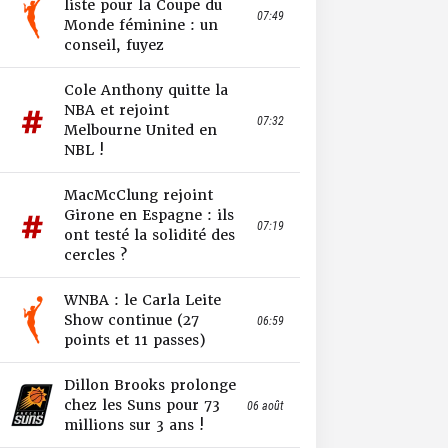
liste pour la Coupe du
07:49
Monde féminine : un
conseil, fuyez
Cole Anthony quitte la
NBA et rejoint
07:32
Melbourne United en
NBL !
MacMcClung rejoint
Girone en Espagne : ils
07:19
ont testé la solidité des
cercles ?
WNBA : le Carla Leite
Show continue (27
06:59
points et 11 passes)
Dillon Brooks prolonge
chez les Suns pour 73
06 août
millions sur 3 ans !