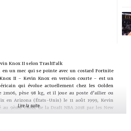
vin Knox II selon TrashTalk
u en un mec qui se pointe avec un costard Fortnite
 Knox II – Kevin Knox en version courte – est un
éricain qui évolue actuellement chez les Golden
e 2m06, pèse 98 kg, et il joue au poste d’ailier ou
nix en Arizona (États-Unis) le 11 août 1999, Kevin
Lire la suite
né au 9ème choix de la Draft NBA 2018 par les New
ipé à 6 saisons en NBA dans sa carrière. Kevin Knox
des New York Knicks, des Atlanta Hawks, des Detroit
il Blazers et des Golden State Warriors en NBA.