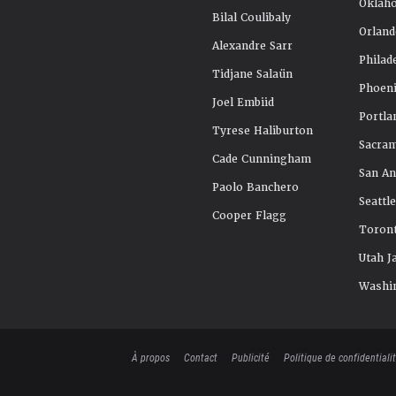
Oklah
Bilal Coulibaly
Orland
Alexandre Sarr
Philad
Tidjane Salaün
Phoeni
Joel Embiid
Portla
Tyrese Haliburton
Sacra
Cade Cunningham
San An
Paolo Banchero
Seattl
Cooper Flagg
Toront
Utah J
Washi
À propos
Contact
Publicité
Politique de confidentiali