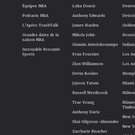
Équipes NBA
Luka Doncic
Denve
Podcasts NBA
Anthony Edwards
Detroi
L'Apéro TrashTalk
James Harden
Golden
Grandes dates de la
Nikola Jokic
Houst
saison NBA
Giannis Antetokounmpo
Indian
Incroyable Brocante
Sports
Evan Fournier
Los An
Zion Williamson
Los An
Devin Booker
Memphi
Jayson Tatum
Miami
Russell Westbrook
Milwa
Trae Young
Minne
Timbe
Anthony Davis
New Or
Shai Gilgeous-Alexander
New Y
Zaccharie Risacher