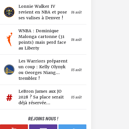
Lonnie Walker IV
revient en NBA et pose
06 août
ses valises à Denver !
WNBA : Dominique
Malonga cartonne (31
06 août
points) mais perd face
au Liberty
Les Warriors préparent
un coup : Kelly Olynyk
05 août
ou Georges Niang…
tremblez !
LeBron James aux JO
2028 ? Sa place serait
05 août
déjà réservée...
REJOINS NOUS !