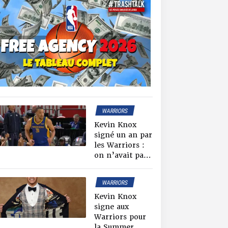
WARRIORS
NEWS NBA
Kevin Knox
signé un an par
les Warriors :
on n’avait pas
dit que les
blagues les
WARRIORS
meilleures
NEWS NBA
étaient les plus
Kevin Knox
SUMMER LEAGUE
courtes ?
signe aux
Warriors pour
la Summer