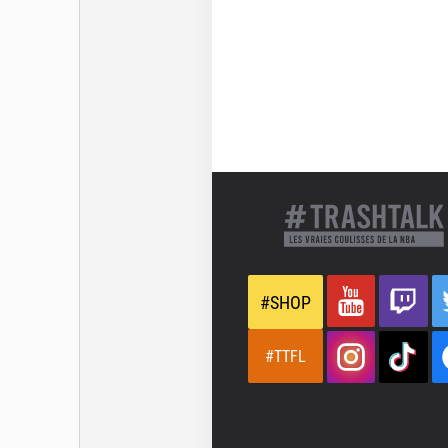
#SHOP
#TTFL