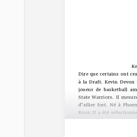
Ke
Dire que certains ont cr
à la Draft. Kevin Devon
joueur de basketball am
State Warriors. Il mesur
d’ailier fort. Né à Phoe
Knox II a été sélection
York Knicks. Il a partic
II a porté les maillots 
Pistons, des Portland Tra