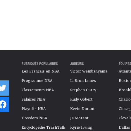
RUBRIQUES POPULAIRES
JOUEURS
ÉQUIPES
Les Français en NBA
Victor Wembanyama
Atlant
Programme NBA
LeBron James
Boston
Classements NBA
Stephen Curry
Brookl
Salaires NBA
Rudy Gobert
Charlo
Playoffs NBA
Kevin Durant
Chicag
Dossiers NBA
Ja Morant
Clevel
Encyclopédie TrashTalk
Kyrie Irving
Dallas