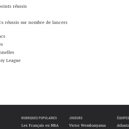
oints réussis
s réussis sur nombre de lancers
ncs
es
nnelles
asy League
RUBRIQUES POPULAIRES
JOUEURS
ÉQUIPES
Les Français en NBA
Victor Wembanyama
Atlant