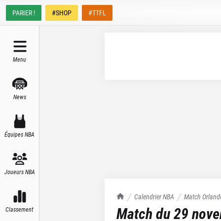
PARIER !
#SHOP
#TTFL
Menu
News
Équipes NBA
Joueurs NBA
TrashTalk Actu NBA
Calendrier NBA
Match
Orland
Match du
29 nov
Classement