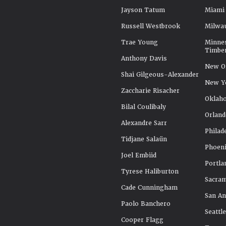
Jayson Tatum
Miami
Russell Westbrook
Milwa
Trae Young
Minne
Timbe
Anthony Davis
New Or
Shai Gilgeous-Alexander
New Y
Zaccharie Risacher
Oklah
Bilal Coulibaly
Orland
Alexandre Sarr
Philad
Tidjane Salaün
Phoeni
Joel Embiid
Portla
Tyrese Haliburton
Sacra
Cade Cunningham
San An
Paolo Banchero
Seattl
Cooper Flagg