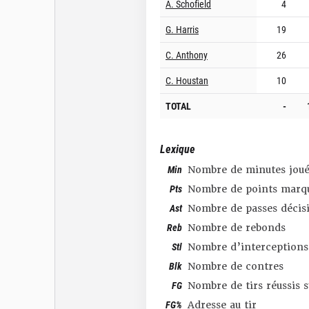
A. Schofield
4
G. Harris
19
C. Anthony
26
C. Houstan
10
TOTAL
-
Lexique
Min
Nombre de minutes joué
Pts
Nombre de points marq
Ast
Nombre de passes décis
Reb
Nombre de rebonds
Stl
Nombre d’interceptions
Blk
Nombre de contres
FG
Nombre de tirs réussis 
FG%
Adresse au tir