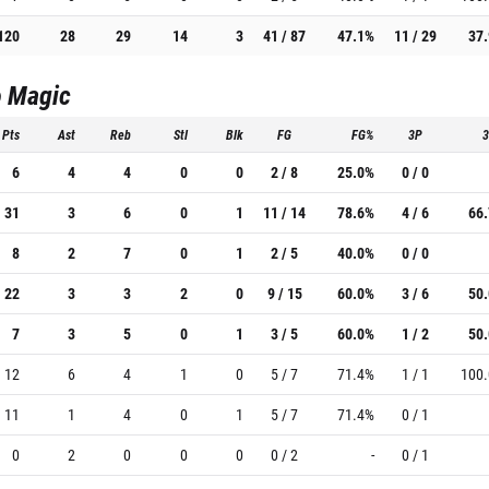
120
28
29
14
3
41 / 87
47.1%
11 / 29
37
o Magic
Pts
Ast
Reb
Stl
Blk
FG
FG%
3P
6
4
4
0
0
2 / 8
25.0%
0 / 0
31
3
6
0
1
11 / 14
78.6%
4 / 6
66
8
2
7
0
1
2 / 5
40.0%
0 / 0
22
3
3
2
0
9 / 15
60.0%
3 / 6
50
7
3
5
0
1
3 / 5
60.0%
1 / 2
50
12
6
4
1
0
5 / 7
71.4%
1 / 1
100
11
1
4
0
1
5 / 7
71.4%
0 / 1
0
2
0
0
0
0 / 2
-
0 / 1