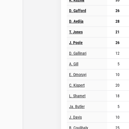
D. Gafford
26
D. Avdija
28
T. Jones
21
J. Poole
26
D. Gallinari
12
A. Gill
5
E. Omoruyi
10
C. Kispert
20
L. Shamet
18
Ja. Butler
5
J. Davis
10
B. Coulibaly
25