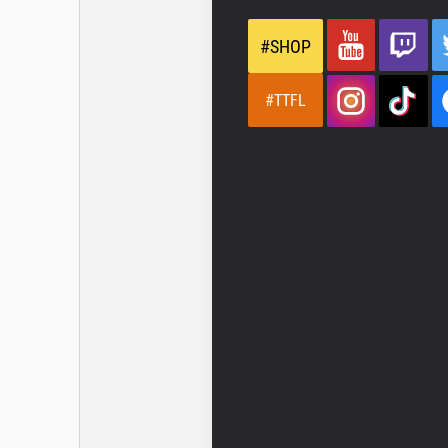
#SHOP
#TTFL