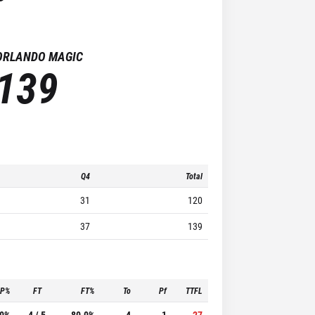
ORLANDO MAGIC
139
Q4
Total
31
120
37
139
3P%
FT
FT%
To
Pf
TTFL
.0%
4 / 5
80.0%
4
1
27