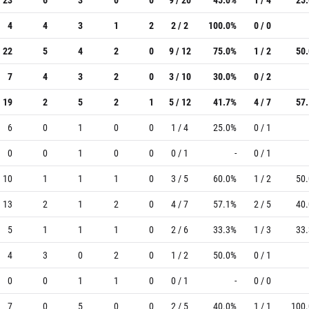
4
4
3
1
2
2 / 2
100.0%
0 / 0
22
5
4
2
0
9 / 12
75.0%
1 / 2
50
7
4
3
2
0
3 / 10
30.0%
0 / 2
19
2
5
2
1
5 / 12
41.7%
4 / 7
57
6
0
1
0
0
1 / 4
25.0%
0 / 1
0
0
1
0
0
0 / 1
-
0 / 1
10
1
1
1
0
3 / 5
60.0%
1 / 2
50
13
2
1
2
0
4 / 7
57.1%
2 / 5
40
5
1
1
1
0
2 / 6
33.3%
1 / 3
33
4
3
0
2
0
1 / 2
50.0%
0 / 1
0
0
1
1
0
0 / 1
-
0 / 0
7
0
5
0
0
2 / 5
40.0%
1 / 1
100