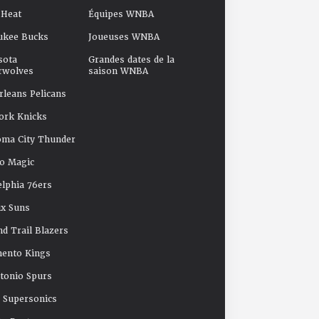
 Heat
Équipes WNBA
ukee Bucks
Joueuses WNBA
sota
Grandes dates de la
rwolves
saison WNBA
leans Pelicans
ork Knicks
oma City Thunder
o Magic
elphia 76ers
x Suns
nd Trail Blazers
mento Kings
tonio Spurs
e Supersonics