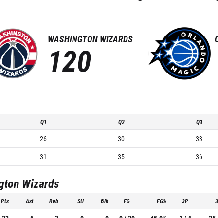
WASHINGTON WIZARDS
120
Q1
Q2
Q3
26
30
33
31
35
36
gton Wizards
Pts
Ast
Reb
Stl
Blk
FG
FG%
3P
23
6
3
0
0
9 / 20
45.0%
1 / 4
25