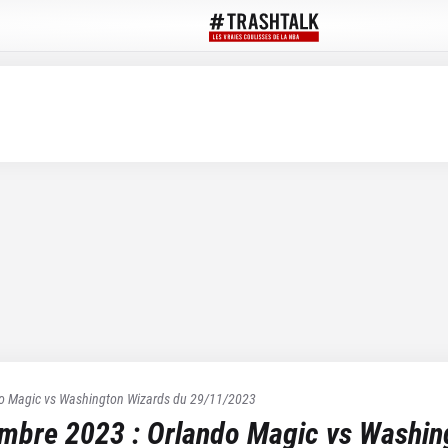
o Magic
vs
Washington Wizards
du
29/11/2023
embre 2023
:
Orlando Magic
vs
Washin