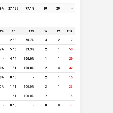
.9%
27 / 35
77.1%
10
20
-
3P%
FT
FT%
To
Pf
TTFL
-
2 / 3
66.7%
4
2
7
.7%
5 / 6
83.3%
2
1
53
-
4 / 4
100.0%
1
1
20
.0%
1 / 1
100.0%
2
4
32
.0%
0 / 0
-
2
1
15
.0%
1 / 1
100.0%
2
1
26
-
1 / 1
100.0%
2
1
18
-
0 / 0
-
0
0
-1