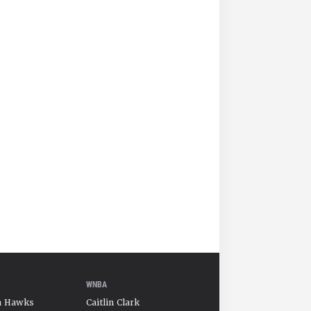
WNBA
a Hawks
Caitlin Clark