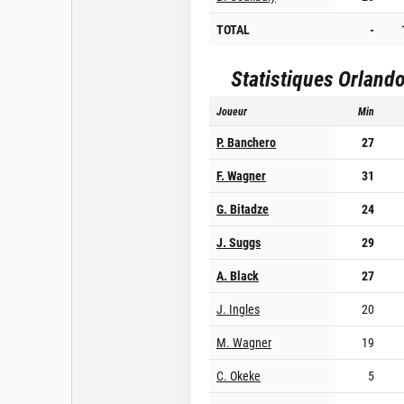
TOTAL
-
Statistiques
Orland
Joueur
Min
P. Banchero
27
F. Wagner
31
G. Bitadze
24
J. Suggs
29
A. Black
27
J. Ingles
20
M. Wagner
19
C. Okeke
5