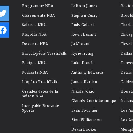
Programme NBA
LeBron James
Boston
Classements NBA
Stephen Curry
Brookl
Salaires NBA
Rudy Gobert
Charlo
Playoffs NBA
Kevin Durant
Chicag
Dossiers NBA
Ja Morant
Clevel
Encyclopédie TrashTalk
Kyrie Irving
Dallas
Équipes NBA
Luka Doncic
Denve
Podcasts NBA
Anthony Edwards
Detroi
L'Apéro TrashTalk
James Harden
Golden
Grandes dates de la
Nikola Jokic
Houst
saison NBA
Giannis Antetokounmpo
Indian
Incroyable Brocante
Sports
Evan Fournier
Los An
Zion Williamson
Los An
Devin Booker
Memphi