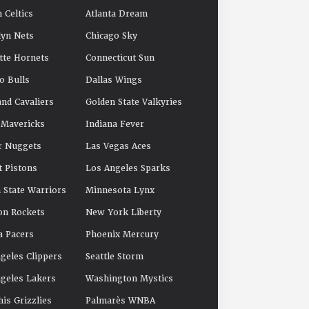
 Celtics
Atlanta Dream
yn Nets
Chicago Sky
tte Hornets
Connecticut Sun
o Bulls
Dallas Wings
and Cavaliers
Golden State Valkyries
 Mavericks
Indiana Fever
r Nuggets
Las Vegas Aces
t Pistons
Los Angeles Sparks
 State Warriors
Minnesota Lynx
on Rockets
New York Liberty
a Pacers
Phoenix Mercury
geles Clippers
Seattle Storm
geles Lakers
Washington Mystics
s Grizzlies
Palmarès WNBA