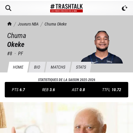
TrashTalk Actu NBA
Joueurs NBA
Chuma
Okeke
Chuma
Okeke
#
8
·
PF
HOME
BIO
MATCHS
STATS
STATISTIQUES DE LA SAISON
2025-2026
PTS
6.7
REB
3.6
AST
0.8
TTFL
10.72