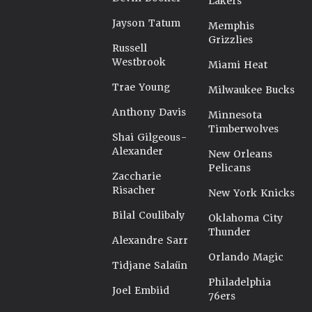
Lakers
Jayson Tatum
Memphis
Grizzlies
Russell
Westbrook
Miami Heat
Trae Young
Milwaukee Bucks
Anthony Davis
Minnesota
Timberwolves
Shai Gilgeous-
Alexander
New Orleans
Pelicans
Zaccharie
Risacher
New York Knicks
Bilal Coulibaly
Oklahoma City
Thunder
Alexandre Sarr
Orlando Magic
Tidjane Salaün
Philadelphia
Joel Embiid
76ers