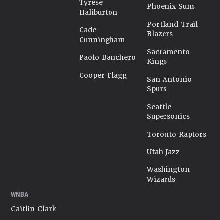
Tyrese
Phoenix Suns
Haliburton
Portland Trail
Cade
Blazers
Cunningham
Sacramento
Paolo Banchero
Kings
Cooper Flagg
San Antonio
Spurs
Seattle
Supersonics
Toronto Raptors
Utah Jazz
Washington
Wizards
WNBA
Caitlin Clark