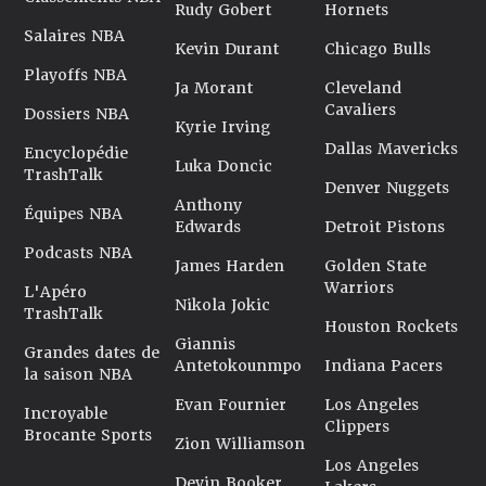
Toujours rageant quand les bobos empêchent un joueur de
Rudy Gobert
Hornets
montrer son plein potentiel. Mais à 25 ans, tout n’est pas
Salaires NBA
perdu pour Okeke. Et puis il n’y a pas que la NBA dans la
Kevin Durant
Chicago Bulls
vie, Chuma Okeke l’a bien compris en venant jouer en
Playoffs NBA
Ja Morant
Cleveland
Europe. Le real de Madrid et l’EuroLeague sont aussi un
Cavaliers
Dossiers NBA
endroit sympa pour jouer au basketball.
Kyrie Irving
Fiche mise à jour le 20/10/2025
Dallas Mavericks
Encyclopédie
Luka Doncic
TrashTalk
Denver Nuggets
Anthony
Équipes NBA
Edwards
Detroit Pistons
Podcasts NBA
James Harden
Golden State
Warriors
L'Apéro
Nikola Jokic
TrashTalk
Houston Rockets
Giannis
Grandes dates de
Antetokounmpo
Indiana Pacers
la saison NBA
Evan Fournier
Los Angeles
Incroyable
Clippers
Brocante Sports
Zion Williamson
Los Angeles
Devin Booker