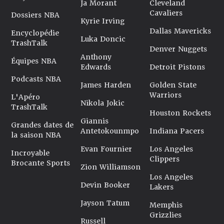
Ja Morant
Cleveland
Cavaliers
Dossiers NBA
Kyrie Irving
Dallas Mavericks
Encyclopédie
Luka Doncic
TrashTalk
Denver Nuggets
Anthony
Équipes NBA
Edwards
Detroit Pistons
Podcasts NBA
James Harden
Golden State
Warriors
L'Apéro
Nikola Jokic
TrashTalk
Houston Rockets
Giannis
Grandes dates de
Antetokounmpo
Indiana Pacers
la saison NBA
Evan Fournier
Los Angeles
Incroyable
Clippers
Brocante Sports
Zion Williamson
Los Angeles
Devin Booker
Lakers
Jayson Tatum
Memphis
Grizzlies
Russell