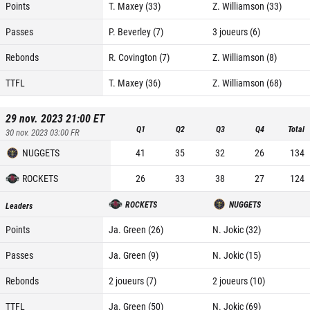
Points
T. Maxey (33)
Z. Williamson (33)
Passes
P. Beverley (7)
3 joueurs (6)
Rebonds
R. Covington (7)
Z. Williamson (8)
TTFL
T. Maxey (36)
Z. Williamson (68)
29 nov. 2023 21:00
ET
Q1
Q2
Q3
Q4
Total
30 nov. 2023 03:00
FR
NUGGETS
41
35
32
26
134
ROCKETS
26
33
38
27
124
ROCKETS
NUGGETS
Leaders
Points
Ja. Green (26)
N. Jokic (32)
Passes
Ja. Green (9)
N. Jokic (15)
Rebonds
2 joueurs (7)
2 joueurs (10)
TTFL
Ja. Green (50)
N. Jokic (69)