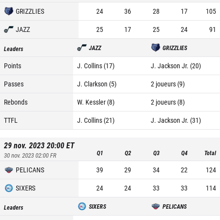
GRIZZLIES
24
36
28
17
105
JAZZ
25
17
25
24
91
JAZZ
GRIZZLIES
Leaders
Points
J. Collins (17)
J. Jackson Jr. (20)
Passes
J. Clarkson (5)
2 joueurs (9)
Rebonds
W. Kessler (8)
2 joueurs (8)
TTFL
J. Collins (21)
J. Jackson Jr. (31)
29 nov. 2023 20:00
ET
Q1
Q2
Q3
Q4
Total
30 nov. 2023 02:00
FR
PELICANS
39
29
34
22
124
SIXERS
24
24
33
33
114
SIXERS
PELICANS
Leaders