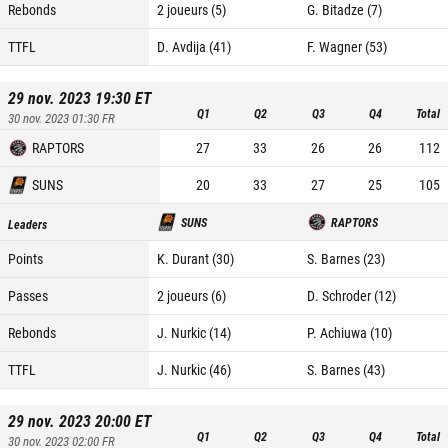
Rebonds
2 joueurs (5)
G. Bitadze (7)
TTFL
D. Avdija (41)
F. Wagner (53)
29 nov. 2023 19:30
ET
Q1
Q2
Q3
Q4
Total
30 nov. 2023 01:30
FR
RAPTORS
27
33
26
26
112
SUNS
20
33
27
25
105
SUNS
RAPTORS
Leaders
Points
K. Durant (30)
S. Barnes (23)
Passes
2 joueurs (6)
D. Schroder (12)
Rebonds
J. Nurkic (14)
P. Achiuwa (10)
TTFL
J. Nurkic (46)
S. Barnes (43)
29 nov. 2023 20:00
ET
Q1
Q2
Q3
Q4
Total
30 nov. 2023 02:00
FR