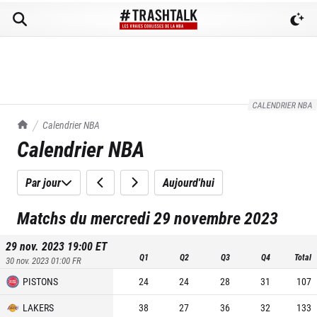
CALENDRIER NBA
TrashTalk Actu NBA
Calendrier NBA
Calendrier NBA
Par jour
Aujourd'hui
Matchs du mercredi 29 novembre 2023
29 nov. 2023 19:00
ET
Q1
Q2
Q3
Q4
Total
30 nov. 2023 01:00
FR
PISTONS
24
24
28
31
107
LAKERS
38
27
36
32
133