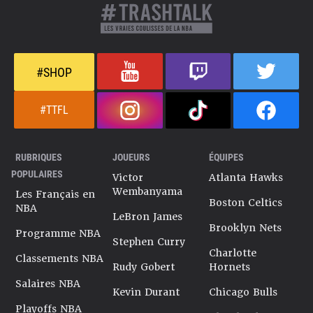
#SHOP
#TTFL
RUBRIQUES
JOUEURS
ÉQUIPES
POPULAIRES
Victor
Atlanta Hawks
Wembanyama
Les Français en
Boston Celtics
NBA
LeBron James
Brooklyn Nets
Programme NBA
Stephen Curry
Charlotte
Classements NBA
Rudy Gobert
Hornets
Salaires NBA
Kevin Durant
Chicago Bulls
Playoffs NBA