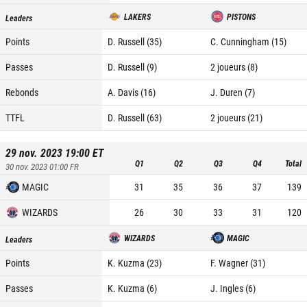
LAKERS
PISTONS
Leaders
Points
D. Russell (35)
C. Cunningham (15)
Passes
D. Russell (9)
2 joueurs (8)
Rebonds
A. Davis (16)
J. Duren (7)
TTFL
D. Russell (63)
2 joueurs (21)
29 nov. 2023 19:00
ET
Q1
Q2
Q3
Q4
Total
30 nov. 2023 01:00
FR
MAGIC
31
35
36
37
139
WIZARDS
26
30
33
31
120
WIZARDS
MAGIC
Leaders
Points
K. Kuzma (23)
F. Wagner (31)
Passes
K. Kuzma (6)
J. Ingles (6)