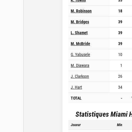
M. Robinson
18
M. Bridges
39
L. Shamet
39
M. McBride
39
G. Yabusele
10
M. Diawara
1
J. Clarkson
26
J. Hart
34
TOTAL
-
Statistiques
Miami 
Joueur
Min