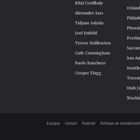
Bilal Coulibaly
Orland
Alexandre Sarr
Philad
Tidjane Salaün
Phoeni
Joel Embiid
Portla
Tyrese Haliburton
Sacra
Cade Cunningham
San An
Paolo Banchero
Seattl
Cooper Flagg
Toront
Utah J
Washi
À propos
Contact
Publicité
Politique de confidentiali