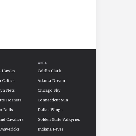
WNBA
a Hawks
Caitlin Clark
 Celtics
Atlanta Dream
yn Nets
Chicago Sky
tte Hornets
Connecticut Sun
o Bulls
Dallas Wings
and Cavaliers
Golden State Valkyries
 Mavericks
Indiana Fever