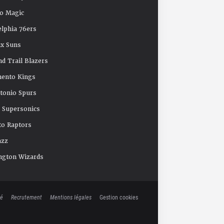
o Magic
elphia 76ers
x Suns
nd Trail Blazers
mento Kings
tonio Spurs
e Supersonics
o Raptors
azz
ngton Wizards
té
Recrutement
Mentions légales
Gestion cookies