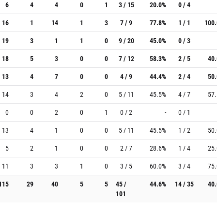
6
4
4
0
1
3 / 15
20.0%
0 / 4
16
1
14
1
3
7 / 9
77.8%
1 / 1
100
19
3
1
1
0
9 / 20
45.0%
0 / 3
18
5
3
0
0
7 / 12
58.3%
2 / 5
40
13
4
7
0
0
4 / 9
44.4%
2 / 4
50
14
3
4
2
0
5 / 11
45.5%
4 / 7
57
0
0
2
0
1
0 / 2
-
0 / 1
13
4
1
0
0
5 / 11
45.5%
1 / 2
50
5
2
1
0
0
2 / 7
28.6%
1 / 4
25
11
3
3
1
0
3 / 5
60.0%
3 / 4
75
115
29
40
5
5
45 /
44.6%
14 / 35
40
101