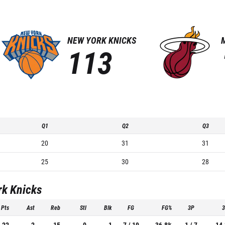
NEW YORK KNICKS
113
Q1
Q2
Q3
20
31
31
25
30
28
rk Knicks
Pts
Ast
Reb
Stl
Blk
FG
FG%
3P
22
2
15
0
1
7 / 19
36.8%
1 / 7
14