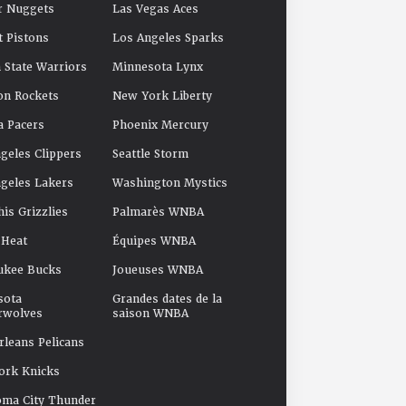
r Nuggets
Las Vegas Aces
t Pistons
Los Angeles Sparks
 State Warriors
Minnesota Lynx
on Rockets
New York Liberty
a Pacers
Phoenix Mercury
geles Clippers
Seattle Storm
geles Lakers
Washington Mystics
s Grizzlies
Palmarès WNBA
 Heat
Équipes WNBA
ukee Bucks
Joueuses WNBA
sota
Grandes dates de la
rwolves
saison WNBA
leans Pelicans
ork Knicks
oma City Thunder