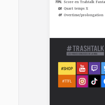
TTFL
Score en Trahtalk Fant
QX
Quart temps X
OT
Overtime/prolongation
#SHOP
#TTFL