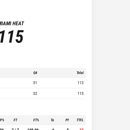
MIAMI HEAT
115
Q4
Total
31
113
32
115
3P%
FT
FT%
To
Pf
TTFL
.3%
7 / 7
100.0%
4
5
33