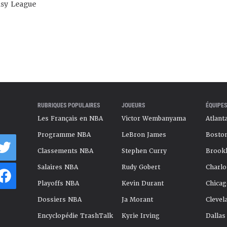
asy League
RUBRIQUES POPULAIRES
JOUEURS
ÉQUIPES
Les Français en NBA
Victor Wembanyama
Atlant
Programme NBA
LeBron James
Boston
Classements NBA
Stephen Curry
Brookl
Salaires NBA
Rudy Gobert
Charlo
Playoffs NBA
Kevin Durant
Chicag
Dossiers NBA
Ja Morant
Clevel
Encyclopédie TrashTalk
Kyrie Irving
Dallas