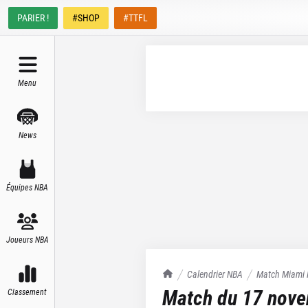
PARIER !
#SHOP
#TTFL
Menu
News
Équipes NBA
Joueurs NBA
TrashTalk Actu NBA
Calendrier NBA
Match
Miami 
Match du
17 nov
Classement