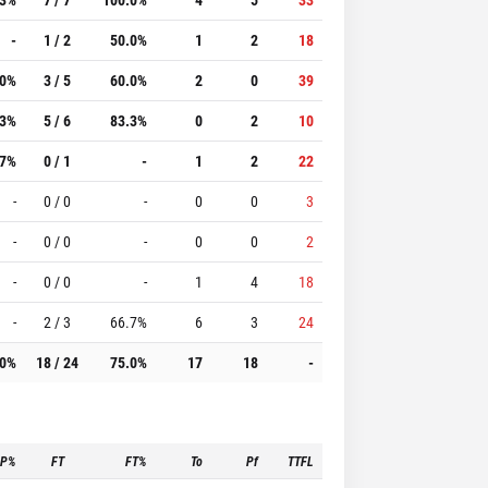
-
1 / 2
50.0%
1
2
18
.0%
3 / 5
60.0%
2
0
39
.3%
5 / 6
83.3%
0
2
10
.7%
0 / 1
-
1
2
22
-
0 / 0
-
0
0
3
-
0 / 0
-
0
0
2
-
0 / 0
-
1
4
18
-
2 / 3
66.7%
6
3
24
.0%
18 / 24
75.0%
17
18
-
3P%
FT
FT%
To
Pf
TTFL