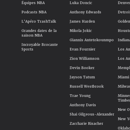
Équipes NBA
Luka Doncic
Denve
Podcasts NBA
Anthony Edwards
Detroi
L'Apéro TrashTalk
James Harden
Golden
Grandes dates de la
Nikola Jokic
Houst
saison NBA
Giannis Antetokounmpo
Indian
Incroyable Brocante
Sports
Evan Fournier
Los An
Zion Williamson
Los An
Devin Booker
Memphi
Jayson Tatum
Miami
Russell Westbrook
Milwa
Trae Young
Minne
Timbe
Anthony Davis
New Or
Shai Gilgeous-Alexander
New Y
Zaccharie Risacher
Oklah