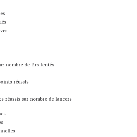
es
ués
ives
sur nombre de tirs tentés
oints réussis
s réussis sur nombre de lancers
ncs
es
nnelles