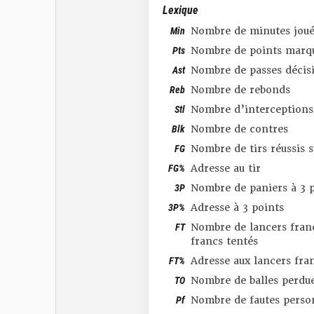
Lexique
Min
Nombre de minutes joué
Pts
Nombre de points marq
Ast
Nombre de passes décis
Reb
Nombre de rebonds
Stl
Nombre d’interceptions
Blk
Nombre de contres
FG
Nombre de tirs réussis 
FG%
Adresse au tir
3P
Nombre de paniers à 3 p
3P%
Adresse à 3 points
FT
Nombre de lancers franc
francs tentés
FT%
Adresse aux lancers fra
TO
Nombre de balles perdu
Pf
Nombre de fautes perso