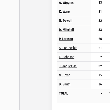
A. Wiggins
33
K. Ware
31
N. Powell
32
D. Mitchell
33
P. Larsson
26
S. Fontecchio
21
K. Johnson
2
J. Jaquez Jr.
32
N. Jovic
15
D. Smith
16
TOTAL
-