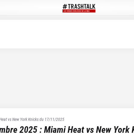
Heat
vs
New York Knicks
du
17/11/2025
embre 2025
:
Miami Heat
vs
New York 