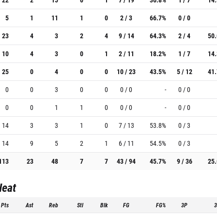
5
1
11
1
0
2 / 3
66.7%
0 / 0
23
4
3
2
4
9 / 14
64.3%
2 / 4
50
10
4
3
0
1
2 / 11
18.2%
1 / 7
14
25
0
4
0
0
10 / 23
43.5%
5 / 12
41
0
0
3
0
0
0 / 0
-
0 / 0
0
0
1
1
0
0 / 0
-
0 / 0
14
3
3
1
0
7 / 13
53.8%
0 / 3
14
9
5
2
1
6 / 11
54.5%
0 / 3
113
23
48
7
7
43 / 94
45.7%
9 / 36
25
Heat
Pts
Ast
Reb
Stl
Blk
FG
FG%
3P