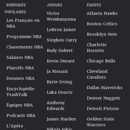
RUBRIQUES
JOUEURS
ÉQUIPES
POPULAIRES
Victor
Atlanta Hawks
Wembanyama
Les Français en
Boston Celtics
NBA
LeBron James
Brooklyn Nets
Programme NBA
Stephen Curry
Charlotte
Classements NBA
Rudy Gobert
Hornets
Salaires NBA
Kevin Durant
Chicago Bulls
Playoffs NBA
Ja Morant
Cleveland
Cavaliers
Dossiers NBA
Kyrie Irving
Dallas Mavericks
Encyclopédie
Luka Doncic
TrashTalk
Denver Nuggets
Anthony
Équipes NBA
Edwards
Detroit Pistons
Podcasts NBA
James Harden
Golden State
Warriors
L'Apéro
Nikola Jokic