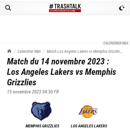
CALENDRIER NBA
TrashTalk Actu NBA
Calendrier NBA
Match
Los Angeles Lakers
vs
Memphis Grizzlies
Match du
14 novembre 2023
:
du
14/11/2023
Los Angeles Lakers
vs
Memphis
Grizzlies
15 novembre 2023 04:30
FR
MEMPHIS GRIZZLIES
LOS ANGELES LAKERS