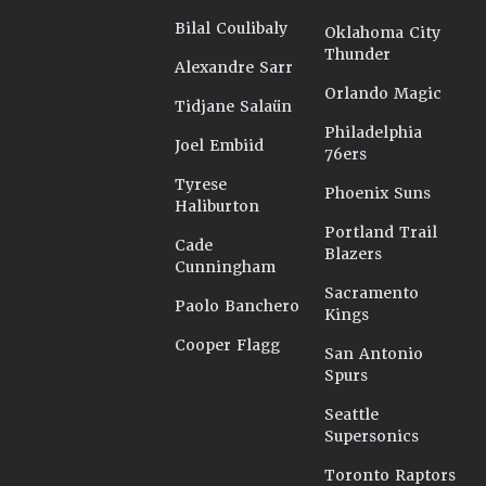
Bilal Coulibaly
Oklahoma City
Thunder
Alexandre Sarr
Orlando Magic
Tidjane Salaün
Philadelphia
Joel Embiid
76ers
Tyrese
Phoenix Suns
Haliburton
Portland Trail
Cade
Blazers
Cunningham
Sacramento
Paolo Banchero
Kings
Cooper Flagg
San Antonio
Spurs
Seattle
Supersonics
Toronto Raptors