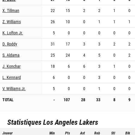
X. Tillman
22
15
2
2
1
0
Z. Williams
26
10
0
1
1
1
K. Lofton Jr.
5
0
0
0
0
0
D. Roddy
31
17
3
3
2
2
S. Aldama
25
24
4
5
0
2
J. Konchar
18
6
6
3
1
0
L. Kennard
6
0
0
3
0
0
V. Williams Jr.
5
0
0
1
0
0
TOTAL
-
107
28
33
8
9
Statistiques
Los Angeles Lakers
Joueur
Min
Pts
Ast
Reb
Stl
Blk