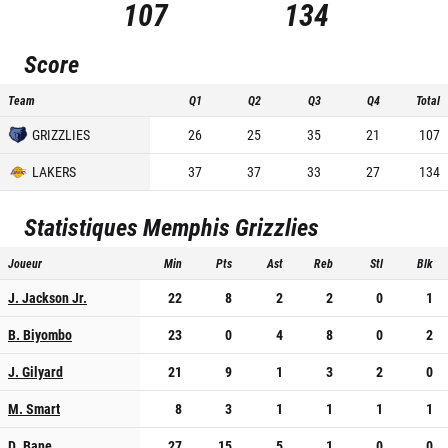
107
134
Score
Team
Q1
Q2
Q3
Q4
Total
GRIZZLIES
26
25
35
21
107
LAKERS
37
37
33
27
134
Statistiques
Memphis Grizzlies
Joueur
Min
Pts
Ast
Reb
Stl
Blk
J. Jackson Jr.
22
8
2
2
0
1
B. Biyombo
23
0
4
8
0
2
J. Gilyard
21
9
1
3
2
0
M. Smart
8
3
1
1
1
1
D. Bane
27
15
5
1
0
0