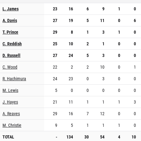
L. James
23
16
6
9
1
0
A. Davis
27
19
5
11
0
6
T. Prince
29
8
1
3
1
0
C. Reddish
25
10
2
1
0
0
D. Russell
27
24
5
3
0
0
C. Wood
22
2
2
10
0
1
R. Hachimura
24
23
0
3
0
0
M. Lewis
5
0
0
0
0
0
J. Hayes
21
11
1
1
1
3
A. Reaves
29
16
7
12
0
0
M. Christie
9
5
1
1
1
0
TOTAL
-
134
30
54
4
10