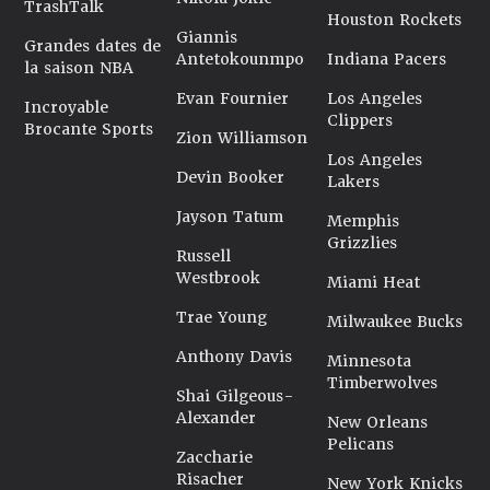
TrashTalk
Houston Rockets
Giannis
Grandes dates de
Antetokounmpo
Indiana Pacers
la saison NBA
Evan Fournier
Los Angeles
Incroyable
Clippers
Brocante Sports
Zion Williamson
Los Angeles
Devin Booker
Lakers
Jayson Tatum
Memphis
Grizzlies
Russell
Westbrook
Miami Heat
Trae Young
Milwaukee Bucks
Anthony Davis
Minnesota
Timberwolves
Shai Gilgeous-
Alexander
New Orleans
Pelicans
Zaccharie
Risacher
New York Knicks