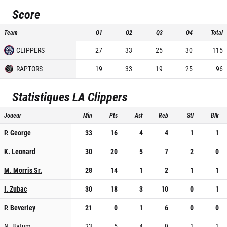
Score
Team
Q1
Q2
Q3
Q4
Total
CLIPPERS
27
33
25
30
115
RAPTORS
19
33
19
25
96
Statistiques
LA Clippers
Joueur
Min
Pts
Ast
Reb
Stl
Blk
P. George
33
16
4
4
1
1
K. Leonard
30
20
5
7
2
0
M. Morris Sr.
28
14
1
2
1
1
I. Zubac
30
18
3
10
0
1
P. Beverley
21
0
1
6
0
0
N. Batum
23
5
4
9
1
1