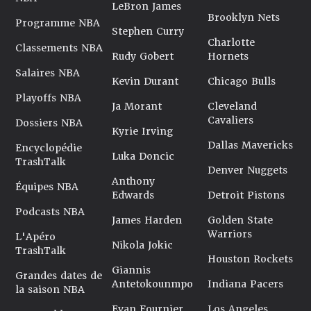
LeBron James
Brooklyn Nets
Programme NBA
Stephen Curry
Charlotte
Classements NBA
Rudy Gobert
Hornets
Salaires NBA
Kevin Durant
Chicago Bulls
Playoffs NBA
Ja Morant
Cleveland
Cavaliers
Dossiers NBA
Kyrie Irving
Dallas Mavericks
Encyclopédie
Luka Doncic
TrashTalk
Denver Nuggets
Anthony
Équipes NBA
Edwards
Detroit Pistons
Podcasts NBA
James Harden
Golden State
Warriors
L'Apéro
Nikola Jokic
TrashTalk
Houston Rockets
Giannis
Grandes dates de
Antetokounmpo
Indiana Pacers
la saison NBA
Evan Fournier
Los Angeles