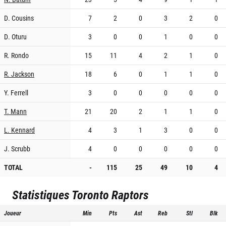
D. Cousins
7
2
0
3
2
0
D. Oturu
3
0
0
1
0
0
R. Rondo
15
11
4
2
1
0
R. Jackson
18
6
0
1
1
0
Y. Ferrell
3
0
0
0
0
0
T. Mann
21
20
2
1
1
0
L. Kennard
4
3
1
3
0
0
J. Scrubb
4
0
0
0
0
0
TOTAL
-
115
25
49
10
4
Statistiques
Toronto Raptors
Joueur
Min
Pts
Ast
Reb
Stl
Blk