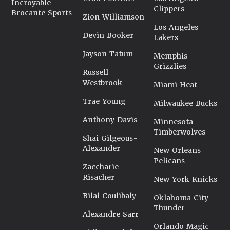
Incroyable
Clippers
Brocante Sports
Zion Williamson
Los Angeles
Devin Booker
Lakers
Jayson Tatum
Memphis
Grizzlies
Russell
Westbrook
Miami Heat
Trae Young
Milwaukee Bucks
Anthony Davis
Minnesota
Timberwolves
Shai Gilgeous-
Alexander
New Orleans
Pelicans
Zaccharie
Risacher
New York Knicks
Bilal Coulibaly
Oklahoma City
Thunder
Alexandre Sarr
Orlando Magic