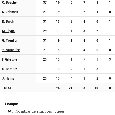
C. Boucher
37
16
0
7
1
1
S. Johnson
21
9
3
2
1
0
K. Birch
31
13
3
4
0
1
M. Flynn
29
11
4
3
2
1
G. Trent Jr.
31
9
1
4
0
1
Y. Watanabe
21
8
3
4
0
0
F. Gillespie
25
10
1
7
1
3
D. Bembry
19
10
2
1
3
1
J. Harris
25
10
4
3
2
0
TOTAL
-
96
21
35
10
8
Lexique
Min
Nombre de minutes jouées