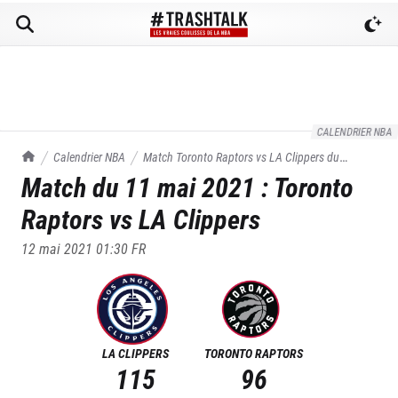
CALENDRIER NBA
TrashTalk Actu NBA
Calendrier NBA
Match
Toronto Raptors
vs
LA Clippers
du
Match du
11 mai 2021
:
Toronto
11/05/2021
Raptors
vs
LA Clippers
12 mai 2021 01:30
FR
LA CLIPPERS
TORONTO RAPTORS
115
96