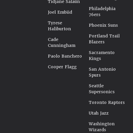
Tidjane Salaün
Philadelphia
Joel Embiid
76ers
Tyrese
Phoenix Suns
Haliburton
Portland Trail
Cade
Blazers
Cunningham
Sacramento
Paolo Banchero
Kings
Cooper Flagg
San Antonio
Spurs
Seattle
Supersonics
Toronto Raptors
Utah Jazz
Washington
Wizards