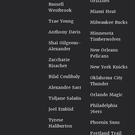
Grizzlies
Russell
Westbrook
Miami Heat
Trae Young
Milwaukee Bucks
Anthony Davis
Minnesota
Timberwolves
Shai Gilgeous-
Alexander
New Orleans
Pelicans
Zaccharie
Risacher
New York Knicks
Bilal Coulibaly
Oklahoma City
Thunder
Alexandre Sarr
Orlando Magic
Tidjane Salaün
Philadelphia
Joel Embiid
76ers
Tyrese
Phoenix Suns
Haliburton
Portland Trail