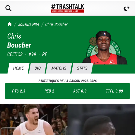
TrashTalk Actu NBA
Joueurs NBA
Chris
Boucher
Chris
Boucher
CELTICS
·
#
99
·
PF
HOME
BIO
MATCHS
STATS
STATISTIQUES DE LA SAISON
2025-2026
PTS
2.3
REB
2
AST
0.3
TTFL
3.89