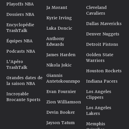
Playoffs NBA
Ja Morant
Cleveland
Cavaliers
Dossiers NBA
Kyrie Irving
Dallas Mavericks
Encyclopédie
Luka Doncic
TrashTalk
Denver Nuggets
Anthony
Équipes NBA
Edwards
Detroit Pistons
Podcasts NBA
James Harden
Golden State
Warriors
L'Apéro
Nikola Jokic
TrashTalk
Houston Rockets
Giannis
Grandes dates de
Antetokounmpo
Indiana Pacers
la saison NBA
Evan Fournier
Los Angeles
Incroyable
Clippers
Brocante Sports
Zion Williamson
Los Angeles
Devin Booker
Lakers
Jayson Tatum
Memphis