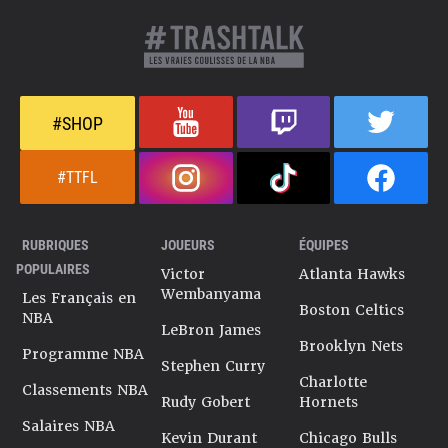
#SHOP
#TTFL
RUBRIQUES
JOUEURS
ÉQUIPES
POPULAIRES
Victor
Atlanta Hawks
Wembanyama
Les Français en
Boston Celtics
NBA
LeBron James
Brooklyn Nets
Programme NBA
Stephen Curry
Charlotte
Classements NBA
Rudy Gobert
Hornets
Salaires NBA
Kevin Durant
Chicago Bulls