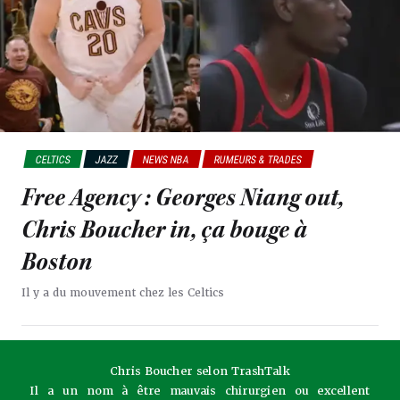
CELTICS
JAZZ
NEWS NBA
RUMEURS & TRADES
Free Agency : Georges Niang out,
Chris Boucher in, ça bouge à
Boston
Il y a du mouvement chez les Celtics
Chris Boucher selon TrashTalk
Il a un nom à être mauvais chirurgien ou excellent