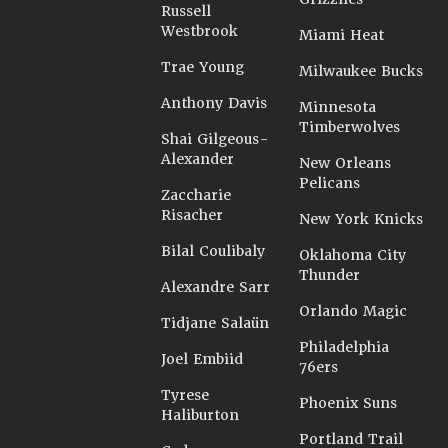
Russell
Westbrook
Miami Heat
Trae Young
Milwaukee Bucks
Anthony Davis
Minnesota
Timberwolves
Shai Gilgeous-
Alexander
New Orleans
Pelicans
Zaccharie
Risacher
New York Knicks
Bilal Coulibaly
Oklahoma City
Thunder
Alexandre Sarr
Orlando Magic
Tidjane Salaün
Philadelphia
Joel Embiid
76ers
Tyrese
Phoenix Suns
Haliburton
Portland Trail