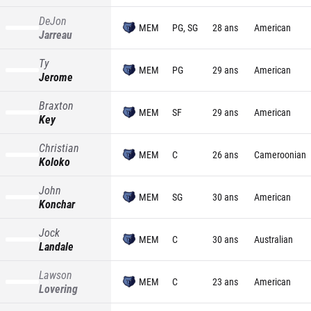
DeJon
MEM
PG, SG
28 ans
American
Jarreau
Ty
MEM
PG
29 ans
American
Jerome
Braxton
MEM
SF
29 ans
American
Key
Christian
MEM
C
26 ans
Cameroonian
Koloko
John
MEM
SG
30 ans
American
Konchar
Jock
MEM
C
30 ans
Australian
Landale
Lawson
MEM
C
23 ans
American
Lovering