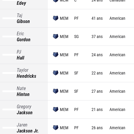
Edey
Taj
MEM
PF
41 ans
American
Gibson
Eric
MEM
SG
37 ans
American
Gordon
PJ
MEM
PF
24 ans
American
Hall
Taylor
MEM
SF
22 ans
American
Hendricks
Nate
MEM
SF
27 ans
American
Hinton
Gregory
MEM
PF
21 ans
American
Jackson
Jaren
MEM
PF
26 ans
American
Jackson Jr.