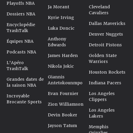
Playoffs NBA
Ja Morant
Cleveland
Cavaliers
Dossiers NBA
Kyrie Irving
Dallas Mavericks
Encyclopédie
Luka Doncic
TrashTalk
Denver Nuggets
Anthony
Équipes NBA
Edwards
Detroit Pistons
Podcasts NBA
James Harden
Golden State
Warriors
L'Apéro
Nikola Jokic
TrashTalk
Houston Rockets
Giannis
Grandes dates de
Antetokounmpo
Indiana Pacers
la saison NBA
Evan Fournier
Los Angeles
Incroyable
Clippers
Brocante Sports
Zion Williamson
Los Angeles
Devin Booker
Lakers
Jayson Tatum
Memphis
Grizzlies