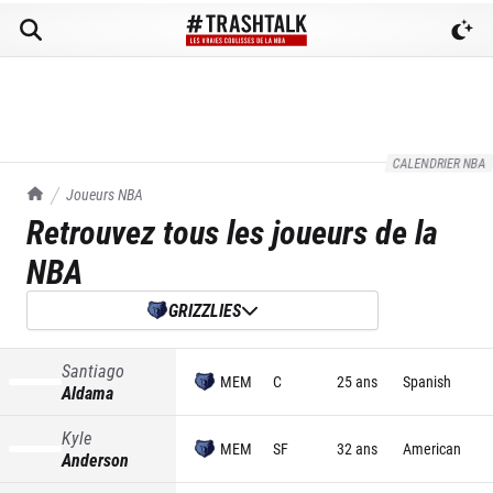
CALENDRIER NBA
TrashTalk Actu NBA
Joueurs NBA
Retrouvez tous les joueurs de la
NBA
GRIZZLIES
Santiago
MEM
C
25 ans
Spanish
Aldama
Kyle
MEM
SF
32 ans
American
Anderson