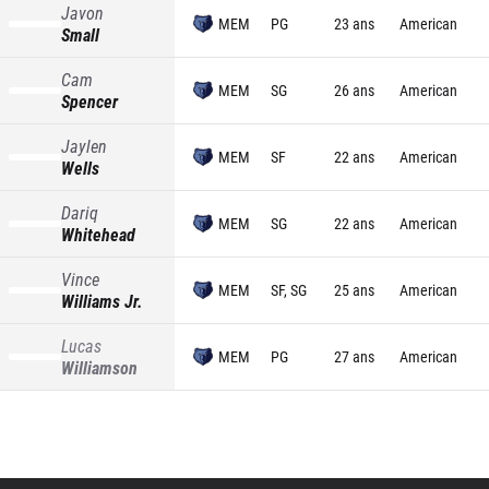
Javon
MEM
PG
23 ans
American
Small
Cam
MEM
SG
26 ans
American
Spencer
Jaylen
MEM
SF
22 ans
American
Wells
Dariq
MEM
SG
22 ans
American
Whitehead
Vince
MEM
SF, SG
25 ans
American
Williams Jr.
Lucas
MEM
PG
27 ans
American
Williamson