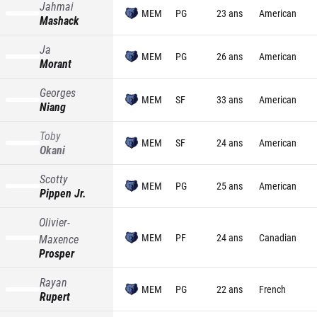
Jahmai
MEM
PG
23 ans
American
Mashack
Ja
MEM
PG
26 ans
American
Morant
Georges
MEM
SF
33 ans
American
Niang
Toby
MEM
SF
24 ans
American
Okani
Scotty
MEM
PG
25 ans
American
Pippen Jr.
Olivier-
MEM
PF
24 ans
Canadian
Maxence
Prosper
Rayan
MEM
PG
22 ans
French
Rupert