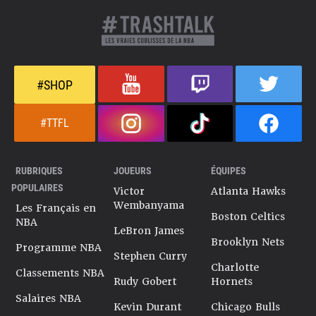
#SHOP
#TTFL
RUBRIQUES
JOUEURS
ÉQUIPES
POPULAIRES
Victor
Atlanta Hawks
Wembanyama
Les Français en
Boston Celtics
NBA
LeBron James
Brooklyn Nets
Programme NBA
Stephen Curry
Charlotte
Classements NBA
Rudy Gobert
Hornets
Salaires NBA
Kevin Durant
Chicago Bulls