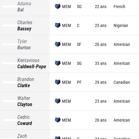
Adama
MEM
SG
22 ans
French
Bal
Charles
MEM
C
25 ans
Nigerian
Bassey
Tyler
MEM
SF
26 ans
American
Burton
Kentavious
MEM
SG
33 ans
American
Caldwell-Pope
Brandon
MEM
PF
29 ans
Canadian
Clarke
Walter
MEM
23 ans
American
Clayton
Cedric
MEM
26 ans
American
Coward
Zach
MEM
C
24 ans
Canadian