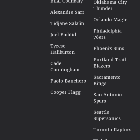
Bilal Coulibaly
Oklahoma City
Thunder
Alexandre Sarr
Orlando Magic
Tidjane Salaün
Philadelphia
Joel Embiid
76ers
Tyrese
Phoenix Suns
Haliburton
Portland Trail
Cade
Blazers
Cunningham
Sacramento
Paolo Banchero
Kings
Cooper Flagg
San Antonio
Spurs
Seattle
Supersonics
Toronto Raptors