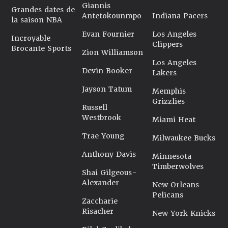
Giannis
Grandes dates de
Antetokounmpo
Indiana Pacers
la saison NBA
Evan Fournier
Los Angeles
Incroyable
Clippers
Brocante Sports
Zion Williamson
Los Angeles
Devin Booker
Lakers
Jayson Tatum
Memphis
Grizzlies
Russell
Westbrook
Miami Heat
Trae Young
Milwaukee Bucks
Anthony Davis
Minnesota
Timberwolves
Shai Gilgeous-
Alexander
New Orleans
Pelicans
Zaccharie
Risacher
New York Knicks