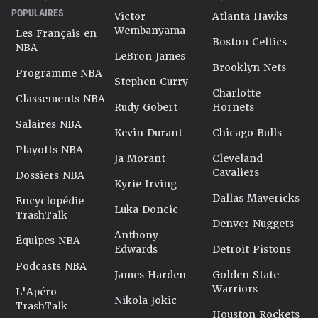
POPULAIRES
Victor
Atlanta Hawks
Wembanyama
Les Français en
Boston Celtics
NBA
LeBron James
Brooklyn Nets
Programme NBA
Stephen Curry
Charlotte
Classements NBA
Rudy Gobert
Hornets
Salaires NBA
Kevin Durant
Chicago Bulls
Playoffs NBA
Ja Morant
Cleveland
Cavaliers
Dossiers NBA
Kyrie Irving
Dallas Mavericks
Encyclopédie
Luka Doncic
TrashTalk
Denver Nuggets
Anthony
Équipes NBA
Edwards
Detroit Pistons
Podcasts NBA
James Harden
Golden State
Warriors
L'Apéro
Nikola Jokic
TrashTalk
Houston Rockets