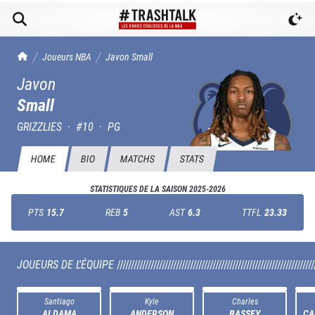
TrashTalk Actu NBA
Joueurs NBA
Javon
Small
Javon
Small
GRIZZLIES
·
#
10
·
PG
HOME
BIO
MATCHS
STATS
STATISTIQUES DE LA SAISON
2025-2026
PTS
15.7
REB
5
AST
6.3
TTFL
23.33
JOUEURS DE L'ÉQUIPE
//////////////////////////////////////////////////////////////////////
Santiago
Kyle
Charles
ALDAMA
ANDERSON
BASSEY
CA