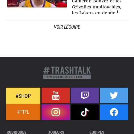
Cameron Boozer et les
Grizzlies impitoyables,
les Lakers en demie !
VOIR L'ÉQUIPE
#SHOP
#TTFL
RUBRIQUES
JOUEURS
ÉQUIPES