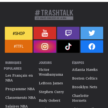
#SHOP
#TTFL
RUBRIQUES
JOUEURS
ÉQUIPES
POPULAIRES
Victor
Atlanta Hawks
Wembanyama
Les Français en
Boston Celtics
NBA
LeBron James
Brooklyn Nets
Programme NBA
Stephen Curry
Charlotte
Classements NBA
Rudy Gobert
Hornets
Salaires NBA