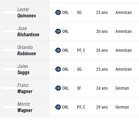
Lester
ORL
SG
25 ans
American
Quinones
Jase
ORL
20 ans
American
Richardson
Orlando
ORL
PF, C
26 ans
American
Robinson
Jalen
ORL
SG
25 ans
American
Suggs
Franz
ORL
SF
24 ans
German
Wagner
Moritz
ORL
PF, C
29 ans
German
Wagner