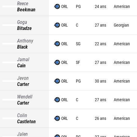
Reece
ORL
PG
24 ans
American
Beekman
Goga
ORL
C
27 ans
Georgian
Bitadze
Anthony
ORL
SG
22 ans
American
Black
Jamal
ORL
SF
27 ans
American
Cain
Jevon
ORL
PG
30 ans
American
Carter
Wendell
ORL
C
27 ans
American
Carter
Colin
ORL
C
26 ans
American
Castleton
Jalen
ORL
PG
27 ans
American