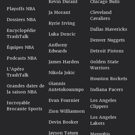
Kevin Durant
Chicago Bulls
Playoffs NBA
Ja Morant
Cleveland
Cavaliers
Dossiers NBA
Kyrie Irving
Dallas Mavericks
Encyclopédie
Luka Doncic
TrashTalk
Denver Nuggets
Anthony
Équipes NBA
Edwards
Detroit Pistons
Podcasts NBA
James Harden
Golden State
Warriors
L'Apéro
Nikola Jokic
TrashTalk
Houston Rockets
Giannis
Grandes dates de
Antetokounmpo
Indiana Pacers
la saison NBA
Evan Fournier
Los Angeles
Incroyable
Clippers
Brocante Sports
Zion Williamson
Los Angeles
Devin Booker
Lakers
Jayson Tatum
Memphis