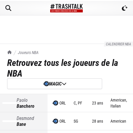
CALENDRIER NBA
TrashTalk Actu NBA
Joueurs NBA
Retrouvez tous les joueurs de la
NBA
MAGIC
Paolo
American,
ORL
C, PF
23 ans
Banchero
Italian
Desmond
ORL
SG
28 ans
American
Bane