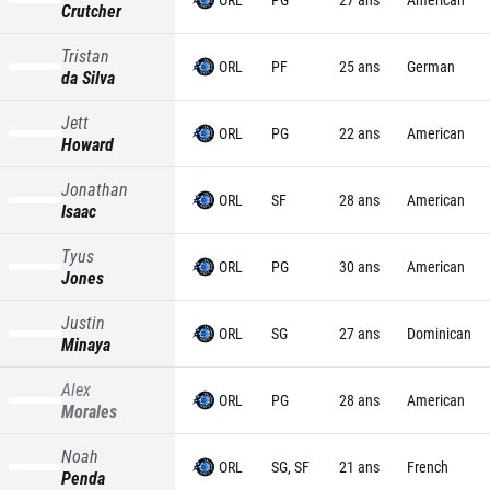
Crutcher
Tristan
ORL
PF
25 ans
German
da Silva
Jett
ORL
PG
22 ans
American
Howard
Jonathan
ORL
SF
28 ans
American
Isaac
Tyus
ORL
PG
30 ans
American
Jones
Justin
ORL
SG
27 ans
Dominican
Minaya
Alex
ORL
PG
28 ans
American
Morales
Noah
ORL
SG, SF
21 ans
French
Penda