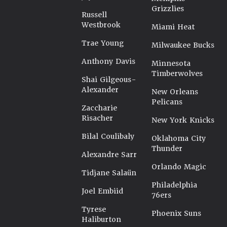
Grizzlies
Russell
Westbrook
Miami Heat
Trae Young
Milwaukee Bucks
Anthony Davis
Minnesota
Timberwolves
Shai Gilgeous-
Alexander
New Orleans
Pelicans
Zaccharie
Risacher
New York Knicks
Bilal Coulibaly
Oklahoma City
Thunder
Alexandre Sarr
Orlando Magic
Tidjane Salaün
Philadelphia
Joel Embiid
76ers
Tyrese
Phoenix Suns
Haliburton