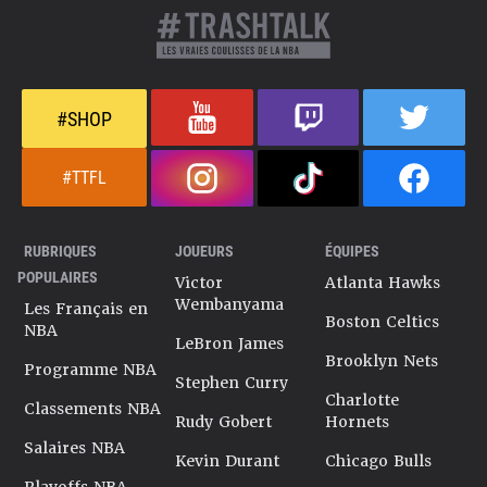
#SHOP
#TTFL
RUBRIQUES
JOUEURS
ÉQUIPES
POPULAIRES
Victor
Atlanta Hawks
Wembanyama
Les Français en
Boston Celtics
NBA
LeBron James
Brooklyn Nets
Programme NBA
Stephen Curry
Charlotte
Classements NBA
Rudy Gobert
Hornets
Salaires NBA
Kevin Durant
Chicago Bulls