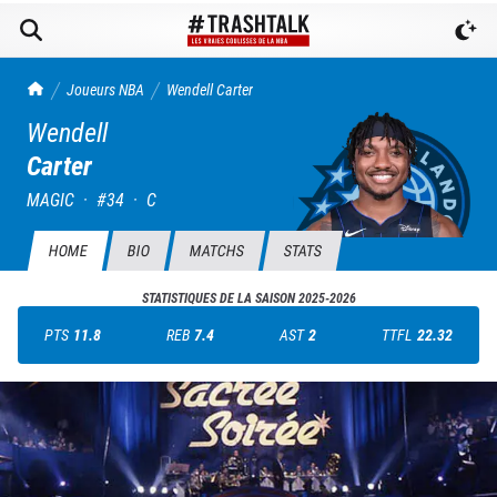
TrashTalk Actu NBA
Joueurs NBA
Wendell
Carter
Wendell
Carter
MAGIC
·
#
34
·
C
HOME
BIO
MATCHS
STATS
STATISTIQUES DE LA SAISON
2025-2026
PTS
11.8
REB
7.4
AST
2
TTFL
22.32