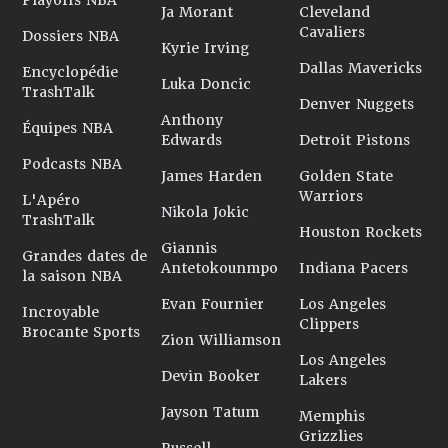
Playoffs NBA
Ja Morant
Cleveland
Cavaliers
Dossiers NBA
Kyrie Irving
Dallas Mavericks
Encyclopédie
Luka Doncic
TrashTalk
Denver Nuggets
Anthony
Équipes NBA
Edwards
Detroit Pistons
Podcasts NBA
James Harden
Golden State
Warriors
L'Apéro
Nikola Jokic
TrashTalk
Houston Rockets
Giannis
Grandes dates de
Antetokounmpo
Indiana Pacers
la saison NBA
Evan Fournier
Los Angeles
Incroyable
Clippers
Brocante Sports
Zion Williamson
Los Angeles
Devin Booker
Lakers
Jayson Tatum
Memphis
Grizzlies