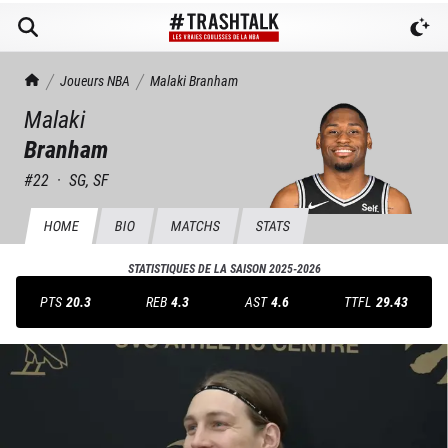
TrashTalk Actu NBA
Joueurs NBA
Malaki
Branham
Malaki
Branham
#
22
·
SG, SF
HOME
BIO
MATCHS
STATS
STATISTIQUES DE LA SAISON
2025-2026
PTS
20.3
REB
4.3
AST
4.6
TTFL
29.43