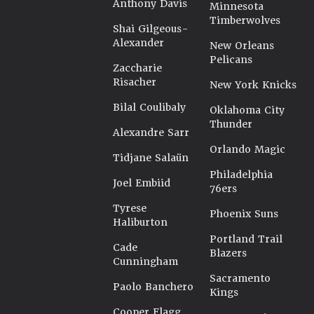
Anthony Davis
Minnesota
Timberwolves
Shai Gilgeous-
Alexander
New Orleans
Pelicans
Zaccharie
Risacher
New York Knicks
Bilal Coulibaly
Oklahoma City
Thunder
Alexandre Sarr
Orlando Magic
Tidjane Salaün
Philadelphia
Joel Embiid
76ers
Tyrese
Phoenix Suns
Haliburton
Portland Trail
Cade
Blazers
Cunningham
Sacramento
Paolo Banchero
Kings
Cooper Flagg