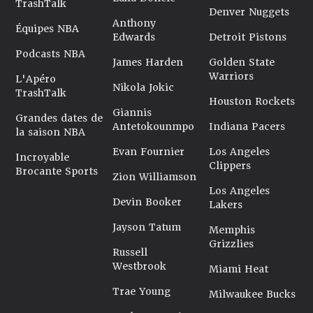
TrashTalk
d’arrière, rôle qu’il maîtrise moins. Son temps de jeu et
Denver Nuggets
ses statistiques baissent légèrement. Mais chez les Spurs
Anthony
Équipes NBA
le plus important est le développement du joueur. Ses
Edwards
Detroit Pistons
progrès, légers mais notables, à 3-points sont une
Podcasts NBA
James Harden
Golden State
première bonne nouvelle. Reste que sa vision du jeu et
Warriors
L'Apéro
son handle sont encore des axes d’amélioration.
Nikola Jokic
TrashTalk
Les San Antonio Spurs vont-ils être patients avec Malaki
Houston Rockets
Branham alors que leur franchise player Victor
Giannis
Grandes dates de
Wembanyama ne manque pas d’ambition ? Pour le
Antetokounmpo
Indiana Pacers
la saison NBA
moment, l’arrière ne peut pas espérer mieux qu’être une
Evan Fournier
Los Angeles
doublure de Devin Vassell, à moins de progrès fulgurant
Incroyable
Clippers
Brocante Sports
pour basculer comme meneur titulaire. On a quelques
Zion Williamson
doutes.
Los Angeles
Dernière mise à jour le 27/09/2024
Devin Booker
Lakers
Jayson Tatum
Memphis
Grizzlies
Russell
Westbrook
Miami Heat
Trae Young
Milwaukee Bucks