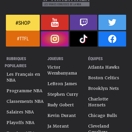
#SHOP
#TTFL
RUBRIQUES
JOUEURS
ÉQUIPES
POPULAIRES
Victor
Atlanta Hawks
Wembanyama
Les Français en
Boston Celtics
NBA
LeBron James
Brooklyn Nets
Programme NBA
Stephen Curry
Charlotte
Classements NBA
Rudy Gobert
Hornets
Salaires NBA
Kevin Durant
Chicago Bulls
Playoffs NBA
Ja Morant
Cleveland