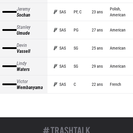
Jeremy
Polish,
SAS
PF, C
23 ans
Sochan
American
Stanley
SAS
PG
27 ans
American
Umude
Devin
SAS
SG
25 ans
American
Vassell
Lindy
SAS
SG
29 ans
American
Waters
Victor
SAS
C
22 ans
French
Wembanyama