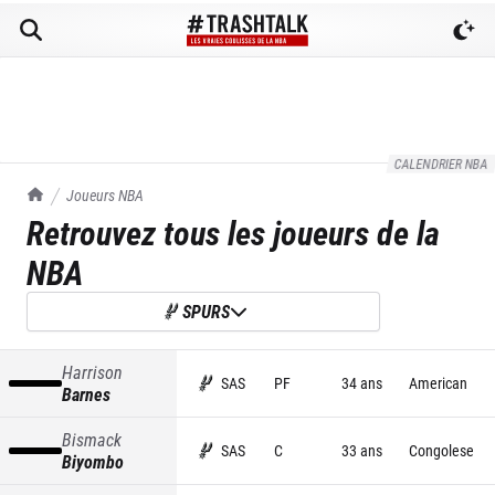
CALENDRIER NBA
TrashTalk Actu NBA
Joueurs NBA
Retrouvez tous les joueurs de la
NBA
SPURS
Harrison
SAS
PF
34 ans
American
Barnes
Bismack
SAS
C
33 ans
Congolese
Biyombo