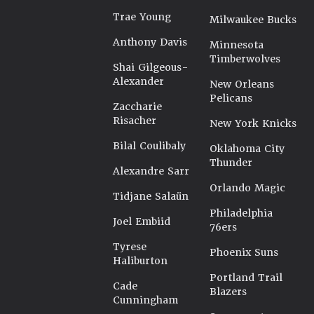
Trae Young
Milwaukee Bucks
Anthony Davis
Minnesota
Timberwolves
Shai Gilgeous-
Alexander
New Orleans
Pelicans
Zaccharie
Risacher
New York Knicks
Bilal Coulibaly
Oklahoma City
Thunder
Alexandre Sarr
Orlando Magic
Tidjane Salaün
Philadelphia
Joel Embiid
76ers
Tyrese
Phoenix Suns
Haliburton
Portland Trail
Cade
Blazers
Cunningham