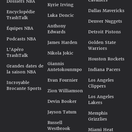
Cavaliers
Dossiers NBA
Kyrie Irving
Dallas Mavericks
Encyclopédie
Luka Doncic
TrashTalk
Denver Nuggets
Anthony
Équipes NBA
Edwards
Detroit Pistons
Podcasts NBA
James Harden
Golden State
Warriors
L'Apéro
Nikola Jokic
TrashTalk
Houston Rockets
Giannis
Grandes dates de
Antetokounmpo
Indiana Pacers
la saison NBA
Evan Fournier
Los Angeles
Incroyable
Clippers
Brocante Sports
Zion Williamson
Los Angeles
Devin Booker
Lakers
Jayson Tatum
Memphis
Grizzlies
Russell
Westbrook
Miami Heat