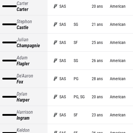
Carter
SAS
20 ans
American
Carter
Stephon
SAS
SG
21 ans
American
Castle
Julian
SAS
SF
25 ans
American
Champagnie
Adam
SAS
SG
26 ans
American
Flagler
De'Aaron
SAS
PG
28 ans
American
Fox
Dylan
SAS
PG, SG
20 ans
American
Harper
Harrison
SAS
SF
23 ans
American
Ingram
Keldon
SAS
SF
26 ans
American