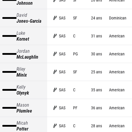
Johnson
David
SAS
SF
24 ans
Dominican
Jones-Garcia
Luke
SAS
C
31 ans
American
Kornet
Jordan
SAS
PG
30 ans
American
McLaughlin
Riley
SAS
SF
25 ans
American
Minix
Kelly
SAS
C
35 ans
American
Olynyk
Mason
SAS
PF
36 ans
American
Plumlee
Micah
SAS
C
28 ans
American
Potter