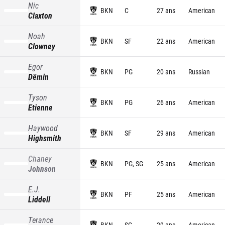
Nic
BKN
C
27 ans
American
Claxton
Noah
BKN
SF
22 ans
American
Clowney
Egor
BKN
PG
20 ans
Russian
Dëmin
Tyson
BKN
PG
26 ans
American
Etienne
Haywood
BKN
SF
29 ans
American
Highsmith
Chaney
BKN
PG, SG
25 ans
American
Johnson
E.J.
BKN
PF
25 ans
American
Liddell
Terance
BKN
SG
29 ans
American