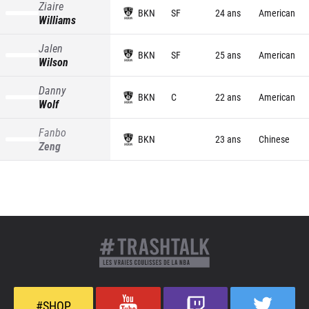
Ziaire
BKN
SF
24 ans
American
Williams
Jalen
BKN
SF
25 ans
American
Wilson
Danny
BKN
C
22 ans
American
Wolf
Fanbo
BKN
23 ans
Chinese
Zeng
#SHOP