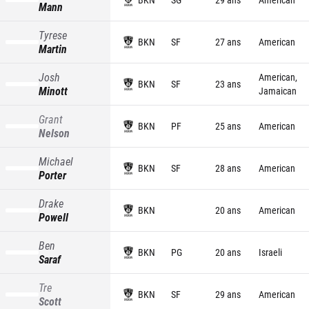
Mann
Tyrese
BKN
SF
27 ans
American
Martin
Josh
American,
BKN
SF
23 ans
Minott
Jamaican
Grant
BKN
PF
25 ans
American
Nelson
Michael
BKN
SF
28 ans
American
Porter
Drake
BKN
20 ans
American
Powell
Ben
BKN
PG
20 ans
Israeli
Saraf
Tre
BKN
SF
29 ans
American
Scott