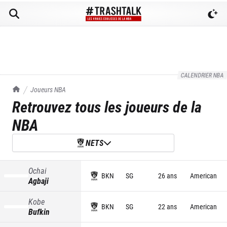
CALENDRIER NBA
TrashTalk Actu NBA
Joueurs NBA
Retrouvez tous les joueurs de la
NBA
NETS
Ochai
BKN
SG
26 ans
American
Agbaji
Kobe
BKN
SG
22 ans
American
Bufkin