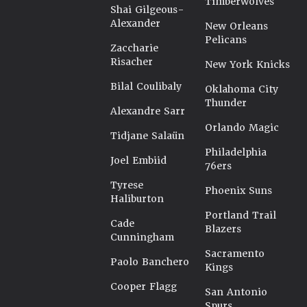
Timberwolves
Shai Gilgeous-
Alexander
New Orleans
Pelicans
Zaccharie
Risacher
New York Knicks
Bilal Coulibaly
Oklahoma City
Thunder
Alexandre Sarr
Orlando Magic
Tidjane Salaün
Philadelphia
Joel Embiid
76ers
Tyrese
Phoenix Suns
Haliburton
Portland Trail
Cade
Blazers
Cunningham
Sacramento
Paolo Banchero
Kings
Cooper Flagg
San Antonio
Spurs