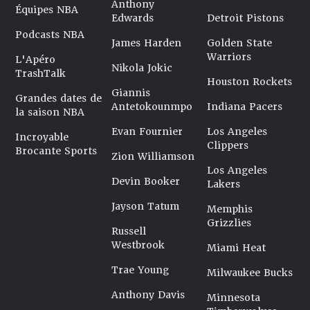
Anthony
Équipes NBA
Edwards
Detroit Pistons
Podcasts NBA
James Harden
Golden State
Warriors
L'Apéro
Nikola Jokic
TrashTalk
Houston Rockets
Giannis
Grandes dates de
Antetokounmpo
Indiana Pacers
la saison NBA
Evan Fournier
Los Angeles
Incroyable
Clippers
Brocante Sports
Zion Williamson
Los Angeles
Devin Booker
Lakers
Jayson Tatum
Memphis
Grizzlies
Russell
Westbrook
Miami Heat
Trae Young
Milwaukee Bucks
Anthony Davis
Minnesota