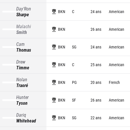
Day'Ron
BKN
C
24 ans
American
Sharpe
Malachi
BKN
26 ans
American
Smith
Cam
BKN
SG
24 ans
American
Thomas
Drew
BKN
C
25 ans
American
Timme
Nolan
BKN
PG
20 ans
French
Traoré
Hunter
BKN
SF
26 ans
American
Tyson
Dariq
BKN
SG
22 ans
American
Whitehead