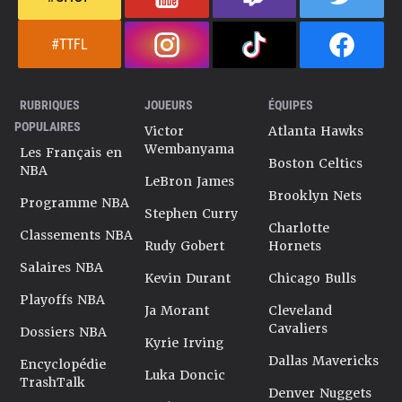
#TTFL
RUBRIQUES
JOUEURS
ÉQUIPES
POPULAIRES
Victor
Atlanta Hawks
Wembanyama
Les Français en
Boston Celtics
NBA
LeBron James
Brooklyn Nets
Programme NBA
Stephen Curry
Charlotte
Classements NBA
Rudy Gobert
Hornets
Salaires NBA
Kevin Durant
Chicago Bulls
Playoffs NBA
Ja Morant
Cleveland
Cavaliers
Dossiers NBA
Kyrie Irving
Dallas Mavericks
Encyclopédie
Luka Doncic
TrashTalk
Denver Nuggets