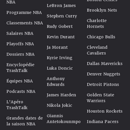
NBA
LeBron James
Brooklyn Nets
Programme NBA
Stephen Curry
Charlotte
Classements NBA
Rudy Gobert
Hornets
Salaires NBA
Kevin Durant
Chicago Bulls
Playoffs NBA
Ja Morant
Cleveland
Cavaliers
Dossiers NBA
Kyrie Irving
Dallas Mavericks
Encyclopédie
Luka Doncic
TrashTalk
Denver Nuggets
Anthony
Équipes NBA
Edwards
Detroit Pistons
Podcasts NBA
James Harden
Golden State
Warriors
L'Apéro
Nikola Jokic
TrashTalk
Houston Rockets
Giannis
Grandes dates de
Antetokounmpo
Indiana Pacers
la saison NBA