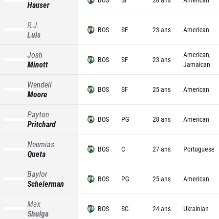
Hauser
R.J.
BOS
SF
23 ans
American
Luis
Josh
American,
BOS
SF
23 ans
Minott
Jamaican
Wendell
BOS
SF
25 ans
American
Moore
Payton
BOS
PG
28 ans
American
Pritchard
Neemias
BOS
C
27 ans
Portuguese
Queta
Baylor
BOS
PG
25 ans
American
Scheierman
Max
BOS
SG
24 ans
Ukrainian
Shulga