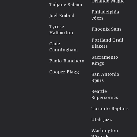
Orlando Magic
Tidjane Salaün
Philadelphia
Joel Embiid
76ers
Tyrese
Phoenix Suns
Haliburton
Portland Trail
Cade
Blazers
Cunningham
Sacramento
Paolo Banchero
Kings
Cooper Flagg
San Antonio
Spurs
Seattle
Supersonics
Toronto Raptors
Utah Jazz
Washington
Wizards