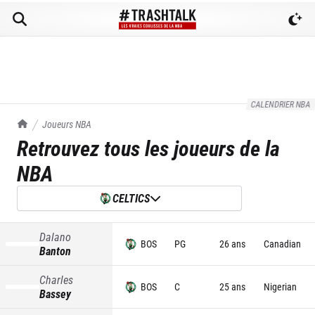
CALENDRIER NBA
TrashTalk Actu NBA
Joueurs NBA
Retrouvez tous les joueurs de la
NBA
CELTICS
Dalano
BOS
PG
26 ans
Canadian
Banton
Charles
BOS
C
25 ans
Nigerian
Bassey