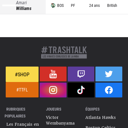
Amari
BOS
PF
24 ans
British
Williams
#SHOP
#TTFL
RUBRIQUES
JOUEURS
ÉQUIPES
POPULAIRES
Victor
Atlanta Hawks
Wembanyama
Les Français en
Boston Celtics