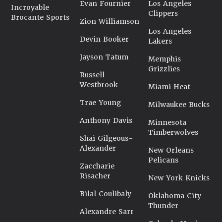
Evan Fournier
Los Angeles
Incroyable
Clippers
Brocante Sports
Zion Williamson
Los Angeles
Devin Booker
Lakers
Jayson Tatum
Memphis
Grizzlies
Russell
Westbrook
Miami Heat
Trae Young
Milwaukee Bucks
Anthony Davis
Minnesota
Timberwolves
Shai Gilgeous-
Alexander
New Orleans
Pelicans
Zaccharie
Risacher
New York Knicks
Bilal Coulibaly
Oklahoma City
Thunder
Alexandre Sarr