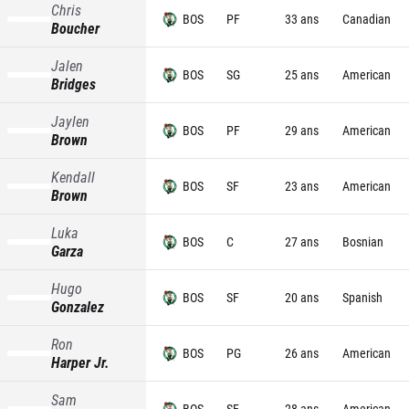
Chris
BOS
PF
33 ans
Canadian
Boucher
Jalen
BOS
SG
25 ans
American
Bridges
Jaylen
BOS
PF
29 ans
American
Brown
Kendall
BOS
SF
23 ans
American
Brown
Luka
BOS
C
27 ans
Bosnian
Garza
Hugo
BOS
SF
20 ans
Spanish
Gonzalez
Ron
BOS
PG
26 ans
American
Harper Jr.
Sam
BOS
SF
28 ans
American