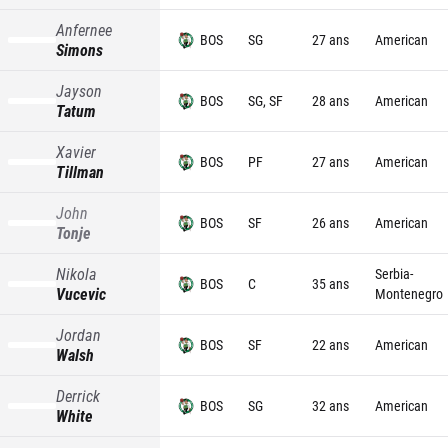
Anfernee
BOS
SG
27 ans
American
Simons
Jayson
BOS
SG, SF
28 ans
American
Tatum
Xavier
BOS
PF
27 ans
American
Tillman
John
BOS
SF
26 ans
American
Tonje
Nikola
Serbia-
BOS
C
35 ans
Vucevic
Montenegro
Jordan
BOS
SF
22 ans
American
Walsh
Derrick
BOS
SG
32 ans
American
White