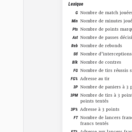
Lexique
G
Nombre de match jouée
Min
Nombre de minutes joué
Pts
Nombre de points marq
Ast
Nombre de passes décis
Reb
Nombre de rebonds
Stl
Nombre d’interceptions
Blk
Nombre de contres
FG
Nombre de tirs réussis 
FG%
Adresse au tir
3P
Nombre de paniers à 3 p
3PM
Nombre de tirs à 3 point
points tentés
3P%
Adresse à 3 points
FT
Nombre de lancers franc
francs tentés
FT%
Adresse aux lancers fra