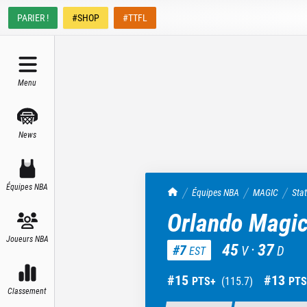
PARIER !
#SHOP
#TTFL
Menu
News
Équipes NBA
TrashTalk Actu NBA
Équipes NBA
MAGIC
Sta
Orlando Magi
Joueurs NBA
45
·
37
#
7
V
D
EST
#
15
#
13
PTS+
(
115.7
)
PTS
Classement