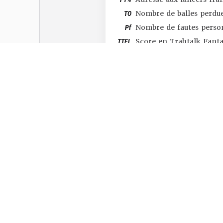
TO
Nombre de balles perdu
Pf
Nombre de fautes perso
TTFL
Score en Trahtalk Fant
#SHOP
#TTFL