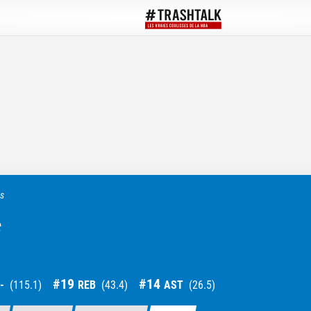
ts
c
#
19
#
14
-
(
115.1
)
REB
(
43.4
)
AST
(
26.5
)