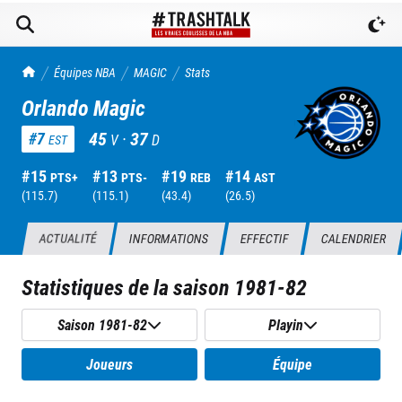
TrashTalk Actu NBA
Équipes NBA
MAGIC
Stats
Orlando Magic
45
·
37
#
7
V
D
EST
#
15
#
13
#
19
#
14
PTS+
PTS-
REB
AST
(
115.7
)
(
115.1
)
(
43.4
)
(
26.5
)
ACTUALITÉ
INFORMATIONS
EFFECTIF
CALENDRIER
Statistiques de la saison
1981-82
Saison 1981-82
Playin
Joueurs
Équipe