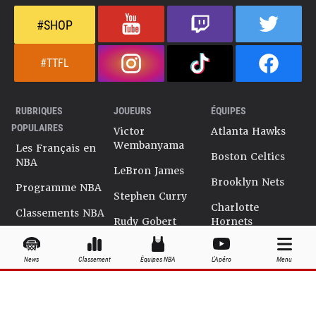
#SHOP
#TTFL
RUBRIQUES
JOUEURS
ÉQUIPES
POPULAIRES
Victor
Atlanta Hawks
Wembanyama
Les Français en
Boston Celtics
NBA
LeBron James
Brooklyn Nets
Programme NBA
Stephen Curry
Charlotte
Classements NBA
Rudy Gobert
Hornets
Salaires NBA
Kevin Durant
Chicago Bulls
News
Classement
Équipes NBA
L'Apéro
Menu
Playoffs NBA
Ja Morant
Cleveland
Cavaliers
Dossiers NBA
Kyrie Irving
Dallas Mavericks
Encyclopédie