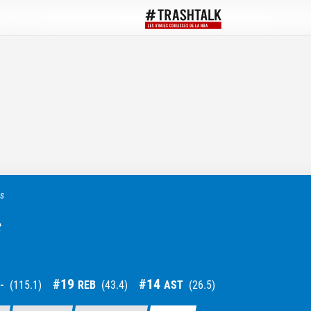
ts
c
#
19
#
14
-
(
115.1
)
REB
(
43.4
)
AST
(
26.5
)