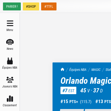
PARIER !
#SHOP
#TTFL
Menu
News
Équipes NBA
TrashTalk Actu NBA
Équipes NBA
MAGIC
Sta
Orlando Magi
Joueurs NBA
45
·
37
#
7
V
D
EST
#
15
#
13
PTS+
(
115.7
)
PTS
Classement