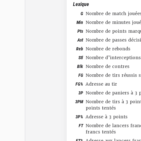
Lexique
G
Nombre de match jouée
Min
Nombre de minutes joué
Pts
Nombre de points marq
Ast
Nombre de passes décis
Reb
Nombre de rebonds
Stl
Nombre d’interceptions
Blk
Nombre de contres
FG
Nombre de tirs réussis 
FG%
Adresse au tir
3P
Nombre de paniers à 3 p
3PM
Nombre de tirs à 3 point
points tentés
3P%
Adresse à 3 points
FT
Nombre de lancers franc
francs tentés
FT%
Adresse aux lancers fra