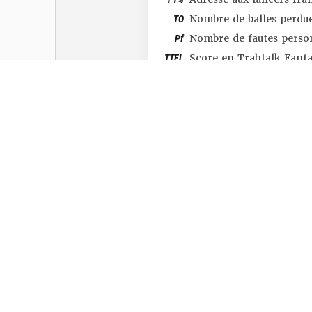
TO
Nombre de balles perdu
Pf
Nombre de fautes perso
TTFL
Score en Trahtalk Fant
#SHOP
#TTFL