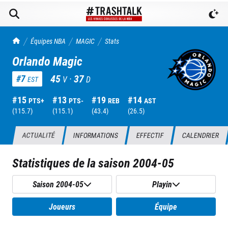
TrashTalk Actu NBA
Équipes NBA
MAGIC
Stats
Orlando Magic
45
·
37
#
7
V
D
EST
#
15
#
13
#
19
#
14
PTS+
PTS-
REB
AST
(
115.7
)
(
115.1
)
(
43.4
)
(
26.5
)
ACTUALITÉ
INFORMATIONS
EFFECTIF
CALENDRIER
Statistiques de la saison
2004-05
Saison 2004-05
Playin
Joueurs
Équipe