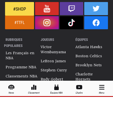
#SHOP
#TTFL
RUBRIQUES
JOUEURS
ÉQUIPES
POPULAIRES
Victor
Atlanta Hawks
Wembanyama
Les Français en
Boston Celtics
NBA
LeBron James
Brooklyn Nets
Programme NBA
Stephen Curry
Charlotte
Classements NBA
Rudy Gobert
Hornets
Salaires NBA
Kevin Durant
Chicago Bulls
News
Classement
Équipes NBA
L'Apéro
Menu
Playoffs NBA
Ja Morant
Cleveland
Cavaliers
Dossiers NBA
Kyrie Irving
Dallas Mavericks
Encyclopédie