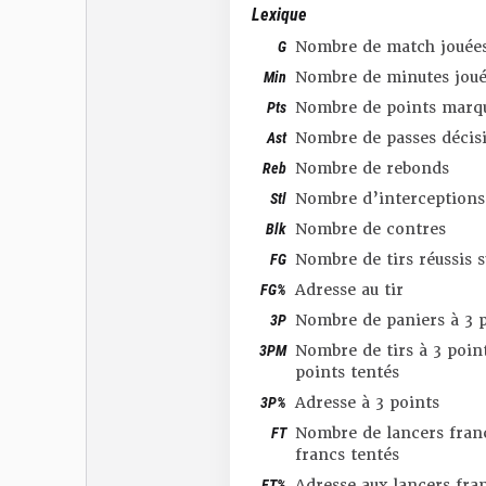
Lexique
G
Nombre de match jouée
Min
Nombre de minutes joué
Pts
Nombre de points marq
Ast
Nombre de passes décis
Reb
Nombre de rebonds
Stl
Nombre d’interceptions
Blk
Nombre de contres
FG
Nombre de tirs réussis 
FG%
Adresse au tir
3P
Nombre de paniers à 3 p
3PM
Nombre de tirs à 3 point
points tentés
3P%
Adresse à 3 points
FT
Nombre de lancers franc
francs tentés
FT%
Adresse aux lancers fra