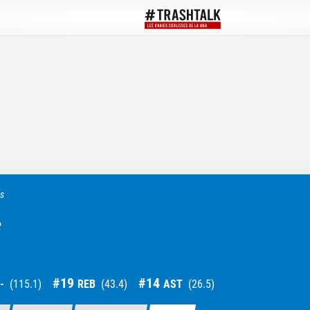
ts
c
#
19
#
14
-
(
115.1
)
REB
(
43.4
)
AST
(
26.5
)