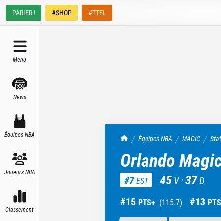
PARIER !
#SHOP
#TTFL
Menu
News
Équipes NBA
TrashTalk Actu NBA
Équipes NBA
MAGIC
Sta
Orlando Magi
Joueurs NBA
45
·
37
#
7
V
D
EST
#
15
#
13
PTS+
(
115.7
)
PTS
Classement