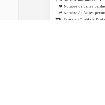
TO
Nombre de balles perdu
Pf
Nombre de fautes perso
TTFL
Score en Trahtalk Fant
#SHOP
#TTFL