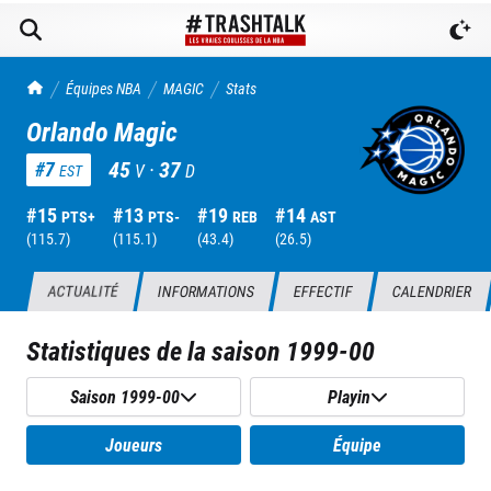
TrashTalk Actu NBA
Équipes NBA
MAGIC
Stats
Orlando Magic
45
·
37
#
7
V
D
EST
#
15
#
13
#
19
#
14
PTS+
PTS-
REB
AST
(
115.7
)
(
115.1
)
(
43.4
)
(
26.5
)
ACTUALITÉ
INFORMATIONS
EFFECTIF
CALENDRIER
Statistiques de la saison
1999-00
Saison 1999-00
Playin
Joueurs
Équipe