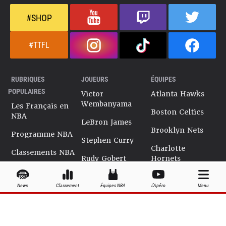
#SHOP
#TTFL
RUBRIQUES
JOUEURS
ÉQUIPES
POPULAIRES
Victor
Atlanta Hawks
Wembanyama
Les Français en
Boston Celtics
NBA
LeBron James
Brooklyn Nets
Programme NBA
Stephen Curry
Charlotte
Classements NBA
Rudy Gobert
Hornets
Salaires NBA
Kevin Durant
Chicago Bulls
News
Classement
Équipes NBA
L'Apéro
Menu
Playoffs NBA
Ja Morant
Cleveland
Cavaliers
Dossiers NBA
Kyrie Irving
Dallas Mavericks
Encyclopédie