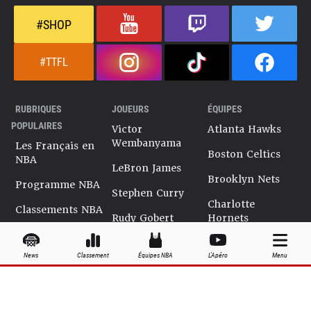
#SHOP
#TTFL
RUBRIQUES
JOUEURS
ÉQUIPES
POPULAIRES
Victor
Atlanta Hawks
Wembanyama
Les Français en
Boston Celtics
NBA
LeBron James
Brooklyn Nets
Programme NBA
Stephen Curry
Charlotte
Classements NBA
Rudy Gobert
Hornets
Salaires NBA
Kevin Durant
Chicago Bulls
News
Classement
Équipes NBA
L'Apéro
Menu
Playoffs NBA
Ja Morant
Cleveland
Cavaliers
Dossiers NBA
Kyrie Irving
Dallas Mavericks
Encyclopédie