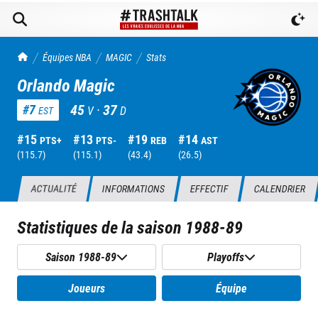
TrashTalk Actu NBA
Équipes NBA
MAGIC
Stats
Orlando Magic
45
·
37
#
7
V
D
EST
#
15
#
13
#
19
#
14
PTS+
PTS-
REB
AST
(
115.7
)
(
115.1
)
(
43.4
)
(
26.5
)
ACTUALITÉ
INFORMATIONS
EFFECTIF
CALENDRIER
Statistiques de la saison
1988-89
Saison 1988-89
Playoffs
Joueurs
Équipe