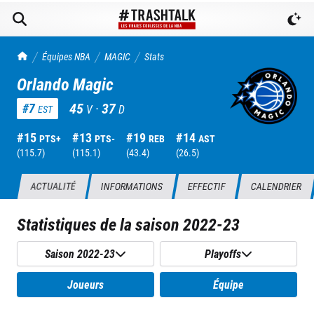
TrashTalk Actu NBA
Équipes NBA
MAGIC
Stats
Orlando Magic
45
·
37
#
7
V
D
EST
#
15
#
13
#
19
#
14
PTS+
PTS-
REB
AST
(
115.7
)
(
115.1
)
(
43.4
)
(
26.5
)
ACTUALITÉ
INFORMATIONS
EFFECTIF
CALENDRIER
Statistiques de la saison
2022-23
Saison 2022-23
Playoffs
Joueurs
Équipe