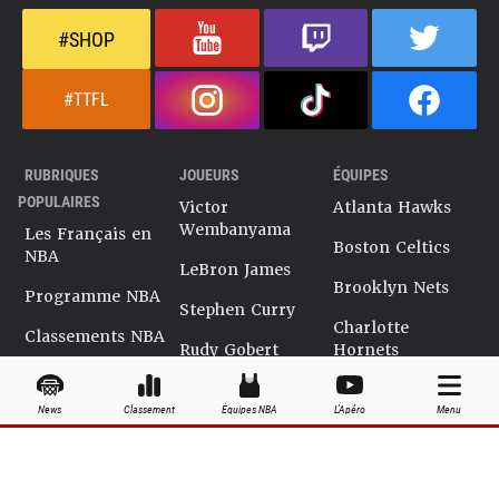
#SHOP
#TTFL
RUBRIQUES
JOUEURS
ÉQUIPES
POPULAIRES
Victor
Atlanta Hawks
Wembanyama
Les Français en
Boston Celtics
NBA
LeBron James
Brooklyn Nets
Programme NBA
Stephen Curry
Charlotte
Classements NBA
Rudy Gobert
Hornets
Salaires NBA
Kevin Durant
Chicago Bulls
News
Classement
Équipes NBA
L'Apéro
Menu
Playoffs NBA
Ja Morant
Cleveland
Cavaliers
Dossiers NBA
Kyrie Irving
Dallas Mavericks
Encyclopédie