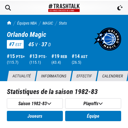
TrashTalk Actu NBA
Équipes NBA
MAGIC
Stats
Orlando Magic
45
·
37
#
7
V
D
EST
#
15
#
13
#
19
#
14
PTS+
PTS-
REB
AST
(
115.7
)
(
115.1
)
(
43.4
)
(
26.5
)
ACTUALITÉ
INFORMATIONS
EFFECTIF
CALENDRIER
Statistiques de la saison
1982-83
Saison 1982-83
Playoffs
Joueurs
Équipe