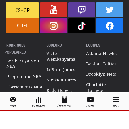
#SHOP
#TTFL
RUBRIQUES
JOUEURS
ÉQUIPES
POPULAIRES
Victor
Atlanta Hawks
Wembanyama
Les Français en
Boston Celtics
NBA
LeBron James
Brooklyn Nets
Programme NBA
Stephen Curry
Charlotte
Classements NBA
Rudy Gobert
Hornets
Salaires NBA
Kevin Durant
Chicago Bulls
News
Classement
Équipes NBA
L'Apéro
Menu
Playoffs NBA
Ja Morant
Cleveland
Cavaliers
Dossiers NBA
Kyrie Irving
Dallas Mavericks
Encyclopédie