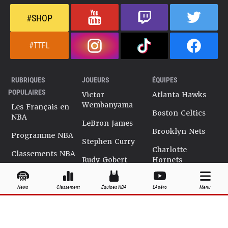
#SHOP
#TTFL
RUBRIQUES
JOUEURS
ÉQUIPES
POPULAIRES
Victor
Atlanta Hawks
Wembanyama
Les Français en
Boston Celtics
NBA
LeBron James
Brooklyn Nets
Programme NBA
Stephen Curry
Charlotte
Classements NBA
Rudy Gobert
Hornets
Salaires NBA
Kevin Durant
Chicago Bulls
News
Classement
Équipes NBA
L'Apéro
Menu
Playoffs NBA
Ja Morant
Cleveland
Cavaliers
Dossiers NBA
Kyrie Irving
Dallas Mavericks
Encyclopédie