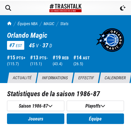
TrashTalk Actu NBA
Équipes NBA
MAGIC
Stats
Orlando Magic
45
·
37
#
7
V
D
EST
#
15
#
13
#
19
#
14
PTS+
PTS-
REB
AST
(
115.7
)
(
115.1
)
(
43.4
)
(
26.5
)
ACTUALITÉ
INFORMATIONS
EFFECTIF
CALENDRIER
Statistiques de la saison
1986-87
Saison 1986-87
Playoffs
Joueurs
Équipe