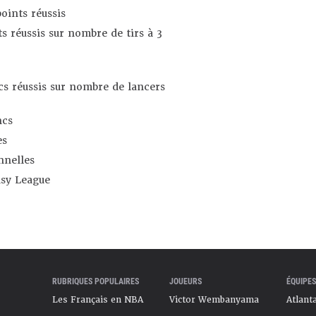
oints réussis
s réussis sur nombre de tirs à 3
s réussis sur nombre de lancers
ncs
es
nnelles
asy League
RUBRIQUES POPULAIRES
JOUEURS
ÉQUIPES
Les Français en NBA
Victor Wembanyama
Atlant