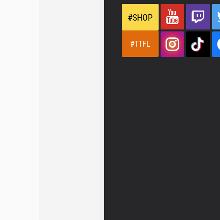
#SHOP
#TTFL