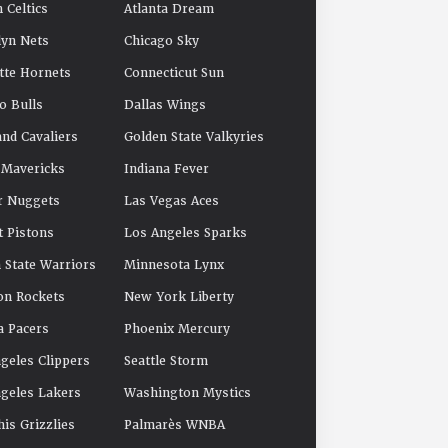
 Celtics
Atlanta Dream
yn Nets
Chicago Sky
tte Hornets
Connecticut Sun
o Bulls
Dallas Wings
and Cavaliers
Golden State Valkyries
 Mavericks
Indiana Fever
r Nuggets
Las Vegas Aces
t Pistons
Los Angeles Sparks
 State Warriors
Minnesota Lynx
on Rockets
New York Liberty
a Pacers
Phoenix Mercury
geles Clippers
Seattle Storm
geles Lakers
Washington Mystics
s Grizzlies
Palmarès WNBA