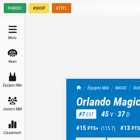
PARIER !
#SHOP
#TTFL
Menu
News
Équipes NBA
TrashTalk Actu NBA
Équipes NBA
MAGIC
Sta
Orlando Magi
Joueurs NBA
45
·
37
#
7
V
D
EST
#
15
#
13
PTS+
(
115.7
)
PTS
Classement