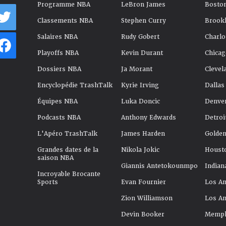
Programme NBA
LeBron James
Boston
Classements NBA
Stephen Curry
Brookl
Salaires NBA
Rudy Gobert
Charlo
Playoffs NBA
Kevin Durant
Chicag
Dossiers NBA
Ja Morant
Clevel
Encyclopédie TrashTalk
Kyrie Irving
Dallas
Équipes NBA
Luka Doncic
Denve
Podcasts NBA
Anthony Edwards
Detroi
L'Apéro TrashTalk
James Harden
Golden
Grandes dates de la
Nikola Jokic
Houst
saison NBA
Giannis Antetokounmpo
Indian
Incroyable Brocante
Sports
Evan Fournier
Los An
Zion Williamson
Los An
Devin Booker
Memphi