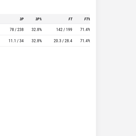
3P
3P%
FT
FT%
To
Pf
78 / 238
32.8%
142 / 199
71.4%
92
167
11.1 / 34
32.8%
20.3 / 28.4
71.4%
13.1
23.9