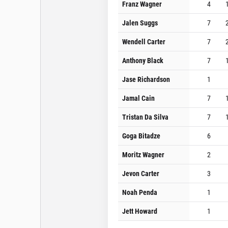
Franz Wagner
4
Jalen Suggs
7
Wendell Carter
7
Anthony Black
7
Jase Richardson
1
Jamal Cain
7
Tristan Da Silva
7
Goga Bitadze
6
Moritz Wagner
2
Jevon Carter
3
Noah Penda
1
Jett Howard
1