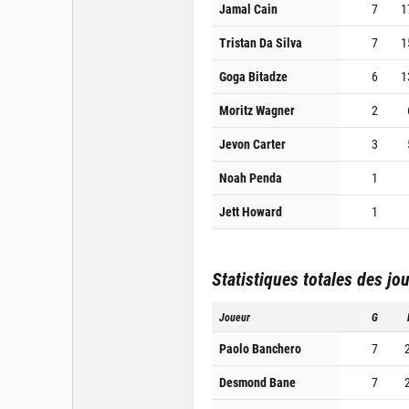
Jamal Cain
7
1
Tristan Da Silva
7
1
Goga Bitadze
6
1
Moritz Wagner
2
Jevon Carter
3
Noah Penda
1
Jett Howard
1
Statistiques totales des jo
Joueur
G
Paolo Banchero
7
Desmond Bane
7