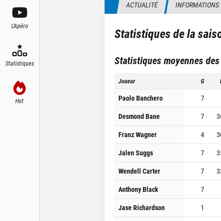
ACTUALITÉ
INFORMATIONS
L'Apéro
Statistiques de la sai
Statistiques moyennes des
Statistiques
Joueur
G
Paolo Banchero
7
Hot
Desmond Bane
7
3
Franz Wagner
4
3
Jalen Suggs
7
3
Wendell Carter
7
3
Anthony Black
7
Jase Richardson
1