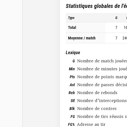
Statistiques globales de l'
Type
G
Total
7
1
Moyenne / match
7
24
Lexique
G
Nombre de match jouée
Min
Nombre de minutes joué
Pts
Nombre de points marq
Ast
Nombre de passes décis
Reb
Nombre de rebonds
Stl
Nombre d’interceptions
Blk
Nombre de contres
FG
Nombre de tirs réussis 
FG%
Adresse au tir