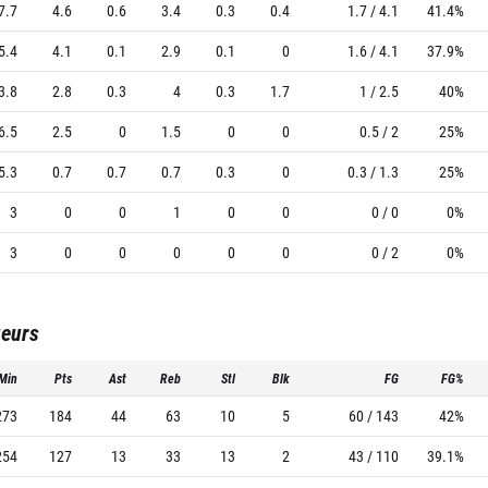
7.7
4.6
0.6
3.4
0.3
0.4
1.7 / 4.1
41.4%
5.4
4.1
0.1
2.9
0.1
0
1.6 / 4.1
37.9%
3.8
2.8
0.3
4
0.3
1.7
1 / 2.5
40%
6.5
2.5
0
1.5
0
0
0.5 / 2
25%
5.3
0.7
0.7
0.7
0.3
0
0.3 / 1.3
25%
3
0
0
1
0
0
0 / 0
0%
3
0
0
0
0
0
0 / 2
0%
ueurs
Min
Pts
Ast
Reb
Stl
Blk
FG
FG%
273
184
44
63
10
5
60 / 143
42%
254
127
13
33
13
2
43 / 110
39.1%