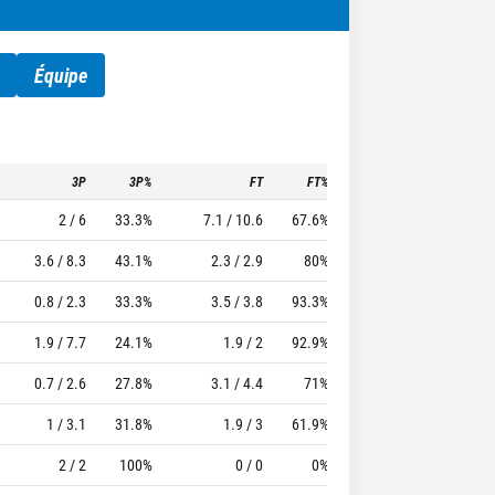
Équipe
3P
3P%
FT
FT%
To
Pf
TTFL
2 / 6
33.3%
7.1 / 10.6
67.6%
3.4
2.6
38.71
3.6 / 8.3
43.1%
2.3 / 2.9
80%
1.6
4
22.43
0.8 / 2.3
33.3%
3.5 / 3.8
93.3%
1.5
2
28
1.9 / 7.7
24.1%
1.9 / 2
92.9%
3
3.9
11.43
0.7 / 2.6
27.8%
3.1 / 4.4
71%
1.4
4
22.71
1 / 3.1
31.8%
1.9 / 3
61.9%
0.7
2.7
12.86
2 / 2
100%
0 / 0
0%
0
0
10