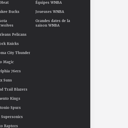
 Heat
Équipes WNBA
ukee Bucks
Joueuses WNBA
sota
Grandes dates de la
rwolves
saison WNBA
leans Pelicans
ork Knicks
oma City Thunder
o Magic
elphia 76ers
x Suns
nd Trail Blazers
mento Kings
tonio Spurs
e Supersonics
o Raptors