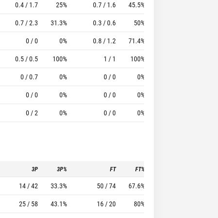
0.4 / 1.7
25%
0.7 / 1.6
45.5%
0.7
2
6.86
0.7 / 2.3
31.3%
0.3 / 0.6
50%
0.7
1.1
4.71
0 / 0
0%
0.8 / 1.2
71.4%
0.7
2.3
8.5
0.5 / 0.5
100%
1 / 1
100%
0.5
1.5
4
0 / 0.7
0%
0 / 0
0%
0
0
1
0 / 0
0%
0 / 0
0%
0
0
1
0 / 2
0%
0 / 0
0%
0
0
-4
3P
3P%
FT
FT%
To
Pf
14 / 42
33.3%
50 / 74
67.6%
24
18
25 / 58
43.1%
16 / 20
80%
11
28