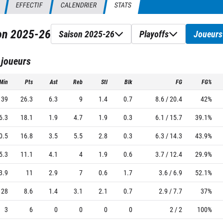
EFFECTIF
CALENDRIER
STATS
son
2025-26
Saison 2025-26
Playoffs
Joueurs
 joueurs
Min
Pts
Ast
Reb
Stl
Blk
FG
FG%
39
26.3
6.3
9
1.4
0.7
8.6 / 20.4
42%
6.3
18.1
1.9
4.7
1.9
0.3
6.1 / 15.7
39.1%
0.5
16.8
3.5
5.5
2.8
0.3
6.3 / 14.3
43.9%
5.3
11.1
4.1
4
1.9
0.6
3.7 / 12.4
29.9%
3.9
11
2.9
7
0.6
1.7
3.6 / 6.9
52.1%
28
8.6
1.4
3.1
2.1
0.7
2.9 / 7.7
37%
3
6
0
0
0
0
2 / 2
100%