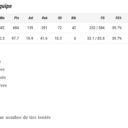
équipe
Min
Pts
Ast
Reb
Stl
Blk
FG
FG%
682
684
139
291
72
42
232 / 584
39.7%
0.3
97.7
19.9
41.6
10.3
6
33.1 / 83.4
39.7%
s
es
ués
ives
sur nombre de tirs tentés