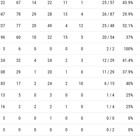
122
67
14
22
11
1
25 / 57
43.9%
247
78
29
28
13
4
26 / 87
29.9%
237
77
20
49
4
12
25 / 48
52.1%
196
60
10
22
15
5
20 / 54
37%
3
6
0
0
0
0
2 / 2
100%
124
32
4
24
2
3
12 / 29
41.4%
108
29
1
20
1
0
11 / 29
37.9%
83
17
2
24
2
10
6 / 15
40%
13
5
0
3
0
0
1 / 4
25%
16
2
2
2
1
0
1 / 4
25%
3
0
0
1
0
0
0 / 0
0%
3
0
0
0
0
0
0 / 2
0%