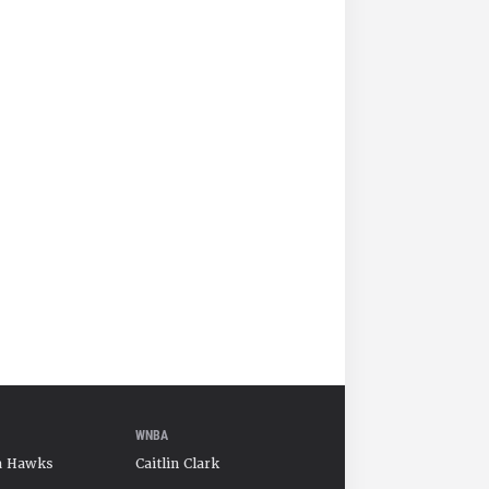
WNBA
a Hawks
Caitlin Clark