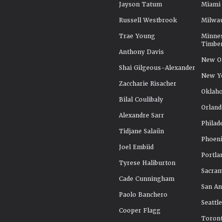
Jayson Tatum
Miami
Russell Westbrook
Milwa
Trae Young
Minne
Timbe
Anthony Davis
New Or
Shai Gilgeous-Alexander
New Y
Zaccharie Risacher
Oklah
Bilal Coulibaly
Orland
Alexandre Sarr
Philad
Tidjane Salaün
Phoeni
Joel Embiid
Portla
Tyrese Haliburton
Sacra
Cade Cunningham
San An
Paolo Banchero
Seattl
Cooper Flagg
Toront