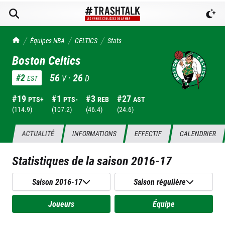
TrashTalk Actu NBA
Équipes NBA
CELTICS
Stats
Boston Celtics
56
·
26
#
2
V
D
EST
#
19
#
1
#
3
#
27
PTS+
PTS-
REB
AST
(
114.9
)
(
107.2
)
(
46.4
)
(
24.6
)
ACTUALITÉ
INFORMATIONS
EFFECTIF
CALENDRIER
Statistiques de la saison
2016-17
Saison 2016-17
Saison régulière
Joueurs
Équipe