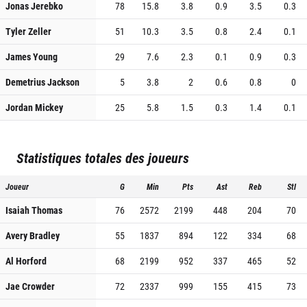
Jonas Jerebko
78
15.8
3.8
0.9
3.5
0.3
Tyler Zeller
51
10.3
3.5
0.8
2.4
0.1
James Young
29
7.6
2.3
0.1
0.9
0.3
Demetrius Jackson
5
3.8
2
0.6
0.8
0
Jordan Mickey
25
5.8
1.5
0.3
1.4
0.1
Statistiques totales des joueurs
Joueur
G
Min
Pts
Ast
Reb
Stl
Isaiah Thomas
76
2572
2199
448
204
70
Avery Bradley
55
1837
894
122
334
68
Al Horford
68
2199
952
337
465
52
Jae Crowder
72
2337
999
155
415
73