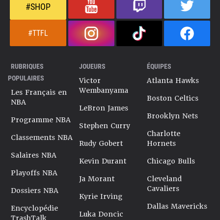
#SHOP
#TTFL
RUBRIQUES
JOUEURS
ÉQUIPES
POPULAIRES
Victor
Atlanta Hawks
Wembanyama
Les Français en
Boston Celtics
NBA
LeBron James
Brooklyn Nets
Programme NBA
Stephen Curry
Charlotte
Classements NBA
Rudy Gobert
Hornets
Salaires NBA
Kevin Durant
Chicago Bulls
Playoffs NBA
Ja Morant
Cleveland
Cavaliers
Dossiers NBA
Kyrie Irving
Dallas Mavericks
Encyclopédie
Luka Doncic
TrashTalk