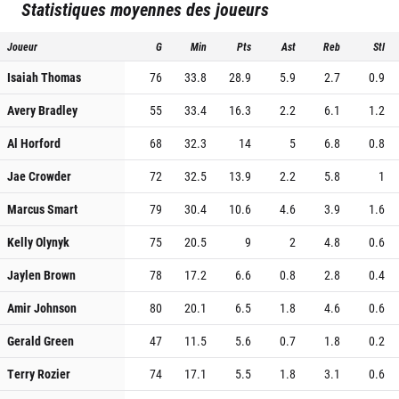
Statistiques moyennes des joueurs
Joueur
G
Min
Pts
Ast
Reb
Stl
Isaiah Thomas
76
33.8
28.9
5.9
2.7
0.9
Avery Bradley
55
33.4
16.3
2.2
6.1
1.2
Al Horford
68
32.3
14
5
6.8
0.8
Jae Crowder
72
32.5
13.9
2.2
5.8
1
Marcus Smart
79
30.4
10.6
4.6
3.9
1.6
Kelly Olynyk
75
20.5
9
2
4.8
0.6
Jaylen Brown
78
17.2
6.6
0.8
2.8
0.4
Amir Johnson
80
20.1
6.5
1.8
4.6
0.6
Gerald Green
47
11.5
5.6
0.7
1.8
0.2
Terry Rozier
74
17.1
5.5
1.8
3.1
0.6