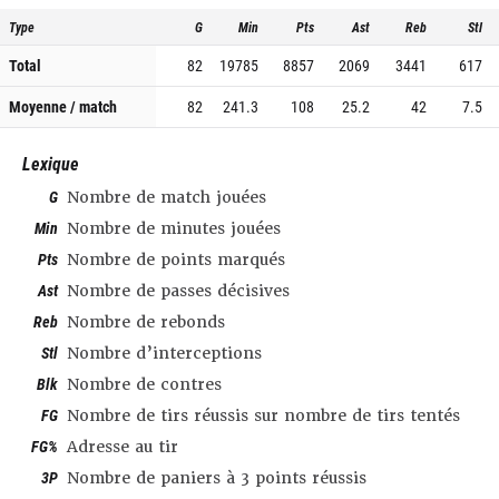
Type
G
Min
Pts
Ast
Reb
Stl
Total
82
19785
8857
2069
3441
617
Moyenne / match
82
241.3
108
25.2
42
7.5
Lexique
G
Nombre de match jouées
Min
Nombre de minutes jouées
Pts
Nombre de points marqués
Ast
Nombre de passes décisives
Reb
Nombre de rebonds
Stl
Nombre d’interceptions
Blk
Nombre de contres
FG
Nombre de tirs réussis sur nombre de tirs tentés
FG%
Adresse au tir
3P
Nombre de paniers à 3 points réussis