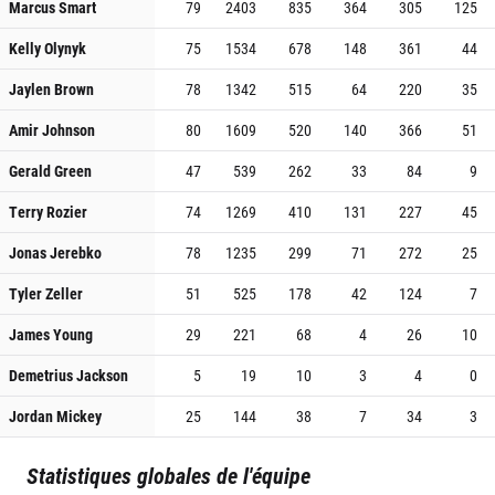
Marcus Smart
79
2403
835
364
305
125
Kelly Olynyk
75
1534
678
148
361
44
Jaylen Brown
78
1342
515
64
220
35
Amir Johnson
80
1609
520
140
366
51
Gerald Green
47
539
262
33
84
9
Terry Rozier
74
1269
410
131
227
45
Jonas Jerebko
78
1235
299
71
272
25
Tyler Zeller
51
525
178
42
124
7
James Young
29
221
68
4
26
10
Demetrius Jackson
5
19
10
3
4
0
Jordan Mickey
25
144
38
7
34
3
Statistiques globales de l'équipe