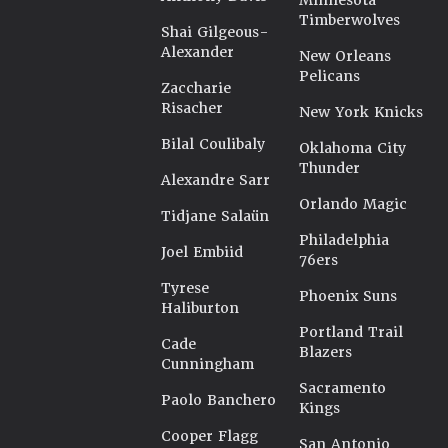
Minnesota
Timberwolves
Shai Gilgeous-
Alexander
New Orleans
Pelicans
Zaccharie
Risacher
New York Knicks
Bilal Coulibaly
Oklahoma City
Thunder
Alexandre Sarr
Orlando Magic
Tidjane Salaün
Philadelphia
Joel Embiid
76ers
Tyrese
Phoenix Suns
Haliburton
Portland Trail
Cade
Blazers
Cunningham
Sacramento
Paolo Banchero
Kings
Cooper Flagg
San Antonio