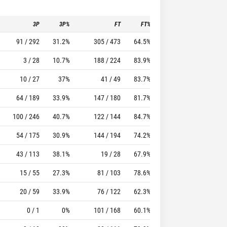
3P
3P%
FT
FT%
To
Pf
91 / 292
31.2%
305 / 473
64.5%
292
262
3 / 28
10.7%
188 / 224
83.9%
132
213
10 / 27
37%
41 / 49
83.7%
29
36
64 / 189
33.9%
147 / 180
81.7%
118
118
100 / 246
40.7%
122 / 144
84.7%
107
124
54 / 175
30.9%
144 / 194
74.2%
141
274
43 / 113
38.1%
19 / 28
67.9%
32
76
15 / 55
27.3%
81 / 103
78.6%
87
253
20 / 59
33.9%
76 / 122
62.3%
52
174
0 / 1
0%
101 / 168
60.1%
84
277