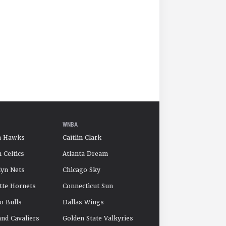
WNBA
a Hawks
Caitlin Clark
 Celtics
Atlanta Dream
yn Nets
Chicago Sky
tte Hornets
Connecticut Sun
o Bulls
Dallas Wings
and Cavaliers
Golden State Valkyries