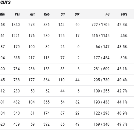
ueurs
Min
Pts
Ast
Reb
Stl
Blk
FG
FG%
268
1840
273
836
142
60
722 / 1705
42.3%
661
1221
176
280
125
17
515 / 1145
45%
387
179
100
39
26
0
64 / 147
43.5%
294
565
217
113
77
2
177 / 454
39%
690
784
286
153
83
6
281 / 609
46.1%
345
788
177
364
110
44
295 / 730
40.4%
812
280
53
62
44
6
109 / 255
42.7%
501
482
104
365
54
82
193 / 438
44.1%
304
340
81
174
87
29
122 / 298
40.9%
520
439
59
392
85
49
169 / 340
49.7%