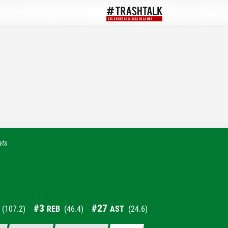
ats
s
#
3
#
27
(
107.2
)
REB
(
46.4
)
AST
(
24.6
)