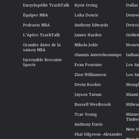
Encyclopédie TrashTalk
Kyrie Irving
Dallas
Équipes NBA
Luka Doncic
Denve
Podcasts NBA
Anthony Edwards
Detroi
L'Apéro TrashTalk
James Harden
Golden
Grandes dates de la
Nikola Jokic
Houst
saison NBA
Giannis Antetokounmpo
Indian
Incroyable Brocante
Sports
Evan Fournier
Los An
Zion Williamson
Los An
Devin Booker
Memphi
Jayson Tatum
Miami
Russell Westbrook
Milwa
Trae Young
Minne
Timbe
Anthony Davis
New Or
Shai Gilgeous-Alexander