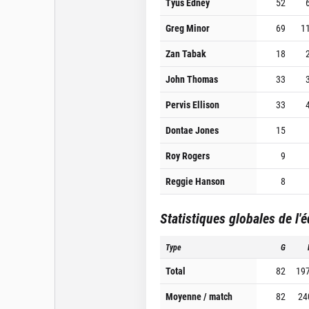
Tyus Edney
52
Greg Minor
69
1
Zan Tabak
18
John Thomas
33
Pervis Ellison
33
Dontae Jones
15
Roy Rogers
9
Reggie Hanson
8
Statistiques globales de l'
Type
G
Total
82
19
Moyenne / match
82
24