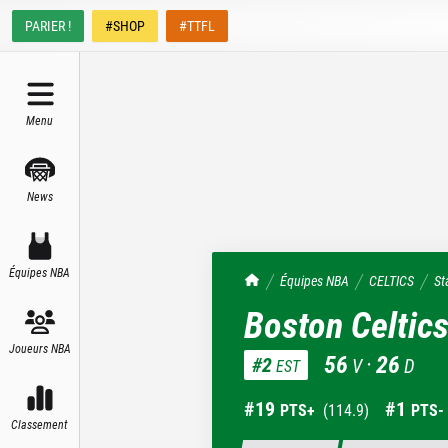
PARIER !
#SHOP
#TTFL
Menu
News
Équipes NBA
TrashTalk Actu NBA
Équipes NBA
CELTICS
St
Boston Celtic
Joueurs NBA
56
·
26
#
2
V
D
EST
#
19
#
1
PTS+
(
114.9
)
PTS-
Classement