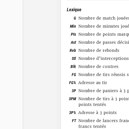
Lexique
G
Nombre de match jouée
Min
Nombre de minutes joué
Pts
Nombre de points marq
Ast
Nombre de passes décis
Reb
Nombre de rebonds
Stl
Nombre d’interceptions
Blk
Nombre de contres
FG
Nombre de tirs réussis 
FG%
Adresse au tir
3P
Nombre de paniers à 3 p
3PM
Nombre de tirs à 3 point
points tentés
3P%
Adresse à 3 points
FT
Nombre de lancers franc
francs tentés