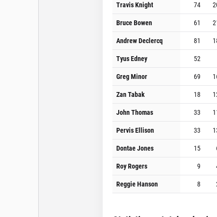
Travis Knight
74
2
Bruce Bowen
61
2
Andrew Declercq
81
1
Tyus Edney
52
Greg Minor
69
1
Zan Tabak
18
1
John Thomas
33
1
Pervis Ellison
33
1
Dontae Jones
15
Roy Rogers
9
Reggie Hanson
8