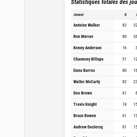
Statistiques totales des jo
Joueur
G
Antoine Walker
82
3
Ron Mercer
80
2
Kenny Anderson
16
Chauncey Billups
51
1
Dana Barros
80
1
Walter McCarty
82
2
Dee Brown
41
Travis Knight
74
1
Bruce Bowen
61
1
Andrew Declercq
81
1