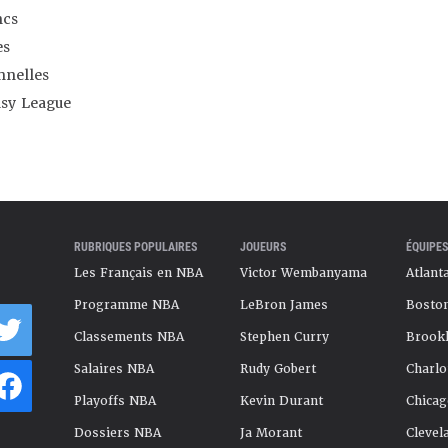
ncs
es
nnelles
asy League
RUBRIQUES POPULAIRES
JOUEURS
ÉQUIPES
Les Français en NBA
Victor Wembanyama
Atlant
Programme NBA
LeBron James
Boston
Classements NBA
Stephen Curry
Brookl
Salaires NBA
Rudy Gobert
Charlo
Playoffs NBA
Kevin Durant
Chicag
Dossiers NBA
Ja Morant
Clevel