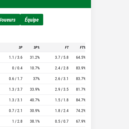
Joueurs
Équipe
3P
3P%
FT
FT%
To
Pf
TTFL
1.1 / 3.6
31.2%
3.7 / 5.8
64.5%
3.6
3.2
32.01
0 / 0.4
10.7%
2.4 / 2.8
83.9%
1.7
2.7
21.28
0.6 / 1.7
37%
2.6 / 3.1
83.7%
1.8
2.3
20.13
1.3 / 3.7
33.9%
2.9 / 3.5
81.7%
2.3
2.3
15.86
1.3 / 3.1
40.7%
1.5 / 1.8
84.7%
1.3
1.6
15.15
0.7 / 2.1
30.9%
1.8 / 2.4
74.2%
1.7
3.3
14.99
1 / 2.8
38.1%
0.5 / 0.7
67.9%
0.8
1.9
8.76