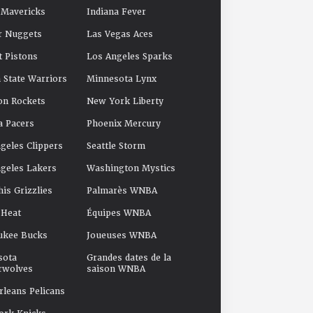
 Mavericks
Indiana Fever
r Nuggets
Las Vegas Aces
t Pistons
Los Angeles Sparks
 State Warriors
Minnesota Lynx
on Rockets
New York Liberty
a Pacers
Phoenix Mercury
geles Clippers
Seattle Storm
geles Lakers
Washington Mystics
s Grizzlies
Palmarès WNBA
 Heat
Équipes WNBA
ukee Bucks
Joueuses WNBA
sota
Grandes dates de la
rwolves
saison WNBA
leans Pelicans