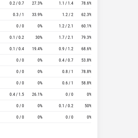
0.2 / 0.7
27.3%
1.1 / 1.4
78.6%
1.2
3.4
13.27
0.3 / 1
33.9%
1.2 / 2
62.3%
0.9
2.9
10.1
0 / 0
0%
1.2 / 2.1
60.1%
1
3.4
11.99
0.1 / 0.2
30%
1.7 / 2.1
79.3%
1.3
1.3
9.38
0.1 / 0.4
19.4%
0.9 / 1.2
68.6%
0.6
1.4
8.35
0 / 0
0%
0.4 / 0.7
53.8%
0.9
2.6
7
0 / 0
0%
0.8 / 1
78.8%
1
2
6.27
0 / 0
0%
0.6 / 1
58.8%
0.8
2.7
8.45
0.4 / 1.5
26.1%
0 / 0
0%
0.7
0.8
1.47
0 / 0
0%
0.1 / 0.2
50%
0.1
0.7
1.78
0 / 0
0%
0 / 0
0%
0.4
1
1.63