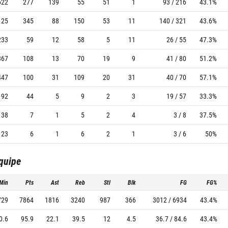
622
277
139
55
51
1
93 / 216
43.1%
125
345
88
150
53
11
140 / 321
43.6%
233
59
12
58
5
11
26 / 55
47.3%
367
108
13
70
19
9
41 / 80
51.2%
447
100
31
109
20
31
40 / 70
57.1%
92
44
5
9
2
3
19 / 57
33.3%
38
7
1
5
2
4
3 / 8
37.5%
23
6
1
6
2
1
3 / 6
50%
équipe
Min
Pts
Ast
Reb
Stl
Blk
FG
FG%
729
7864
1816
3240
987
366
3012 / 6934
43.4%
0.6
95.9
22.1
39.5
12
4.5
36.7 / 84.6
43.4%