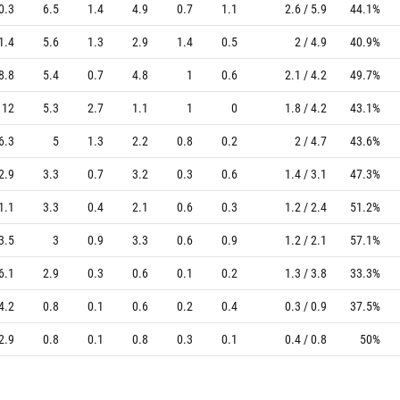
0.3
6.5
1.4
4.9
0.7
1.1
2.6 / 5.9
44.1%
1.4
5.6
1.3
2.9
1.4
0.5
2 / 4.9
40.9%
8.8
5.4
0.7
4.8
1
0.6
2.1 / 4.2
49.7%
12
5.3
2.7
1.1
1
0
1.8 / 4.2
43.1%
6.3
5
1.3
2.2
0.8
0.2
2 / 4.7
43.6%
2.9
3.3
0.7
3.2
0.3
0.6
1.4 / 3.1
47.3%
1.1
3.3
0.4
2.1
0.6
0.3
1.2 / 2.4
51.2%
3.5
3
0.9
3.3
0.6
0.9
1.2 / 2.1
57.1%
6.1
2.9
0.3
0.6
0.1
0.2
1.3 / 3.8
33.3%
4.2
0.8
0.1
0.6
0.2
0.4
0.3 / 0.9
37.5%
2.9
0.8
0.1
0.8
0.3
0.1
0.4 / 0.8
50%