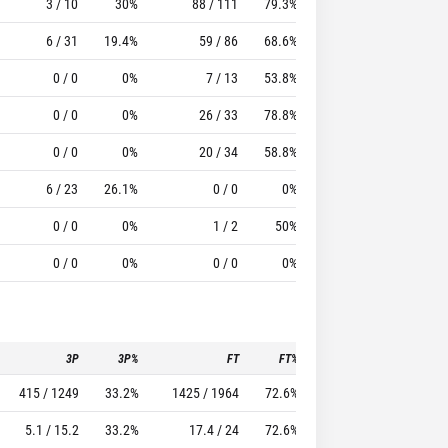
3 / 10
30%
88 / 111
79.3%
66
69
6 / 31
19.4%
59 / 86
68.6%
43
100
0 / 0
0%
7 / 13
53.8%
17
46
0 / 0
0%
26 / 33
78.8%
33
65
0 / 0
0%
20 / 34
58.8%
28
90
6 / 23
26.1%
0 / 0
0%
11
12
0 / 0
0%
1 / 2
50%
1
6
0 / 0
0%
0 / 0
0%
3
8
3P
3P%
FT
FT%
To
Pf
415 / 1249
33.2%
1425 / 1964
72.6%
1276
2203
5.1 / 15.2
33.2%
17.4 / 24
72.6%
15.6
26.9