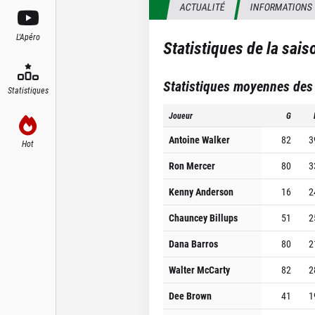
ACTUALITÉ
INFORMATIONS
L'Apéro
Statistiques de la sai
Statistiques moyennes des
Statistiques
Joueur
G
Antoine Walker
82
3
Hot
Ron Mercer
80
3
Kenny Anderson
16
2
Chauncey Billups
51
2
Dana Barros
80
2
Walter McCarty
82
2
Dee Brown
41
1