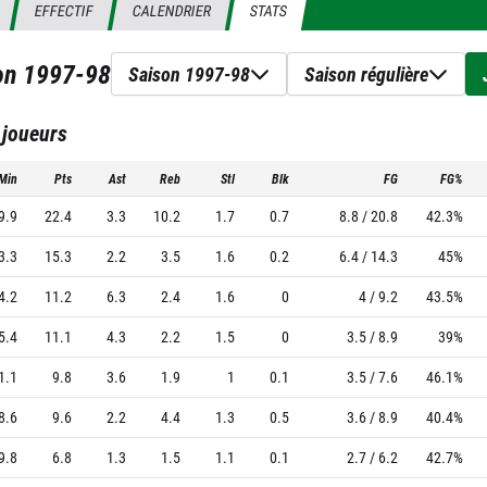
EFFECTIF
CALENDRIER
STATS
son
1997-98
Saison 1997-98
Saison régulière
 joueurs
Min
Pts
Ast
Reb
Stl
Blk
FG
FG%
9.9
22.4
3.3
10.2
1.7
0.7
8.8 / 20.8
42.3%
3.3
15.3
2.2
3.5
1.6
0.2
6.4 / 14.3
45%
4.2
11.2
6.3
2.4
1.6
0
4 / 9.2
43.5%
5.4
11.1
4.3
2.2
1.5
0
3.5 / 8.9
39%
1.1
9.8
3.6
1.9
1
0.1
3.5 / 7.6
46.1%
8.6
9.6
2.2
4.4
1.3
0.5
3.6 / 8.9
40.4%
9.8
6.8
1.3
1.5
1.1
0.1
2.7 / 6.2
42.7%