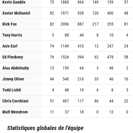
Kevin Gamble
75
1880
864
149
159
57
Xavier McDaniel
82
1971
928
126
400
48
Rick Fox
82
2096
887
217
355
81
Tony Harris
5
88
44
8
10
4
Acie Earl
74
1149
410
12
247
24
Ed Pinckney
76
1524
394
62
478
58
Alaa Abdelnaby
13
159
64
3
46
2
Jimmy Oliver
44
540
216
33
46
16
Todd Lichti
4
48
19
6
8
5
Chris Corchiani
51
467
117
86
44
22
Matt Wenstrom
11
37
18
0
12
0
Statistiques globales de l'équipe