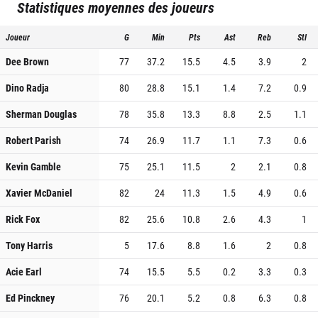
Statistiques moyennes des joueurs
Joueur
G
Min
Pts
Ast
Reb
Stl
Dee Brown
77
37.2
15.5
4.5
3.9
2
Dino Radja
80
28.8
15.1
1.4
7.2
0.9
Sherman Douglas
78
35.8
13.3
8.8
2.5
1.1
Robert Parish
74
26.9
11.7
1.1
7.3
0.6
Kevin Gamble
75
25.1
11.5
2
2.1
0.8
Xavier McDaniel
82
24
11.3
1.5
4.9
0.6
Rick Fox
82
25.6
10.8
2.6
4.3
1
Tony Harris
5
17.6
8.8
1.6
2
0.8
Acie Earl
74
15.5
5.5
0.2
3.3
0.3
Ed Pinckney
76
20.1
5.2
0.8
6.3
0.8