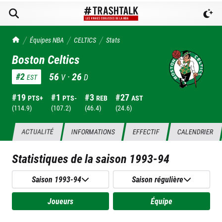
TrashTalk Actu NBA
Équipes NBA
CELTICS
Stats
Boston Celtics
56
·
26
#
2
V
D
EST
#
19
#
1
#
3
#
27
PTS+
PTS-
REB
AST
(
114.9
)
(
107.2
)
(
46.4
)
(
24.6
)
ACTUALITÉ
INFORMATIONS
EFFECTIF
CALENDRIER
Statistiques de la saison
1993-94
Saison 1993-94
Saison régulière
Joueurs
Équipe