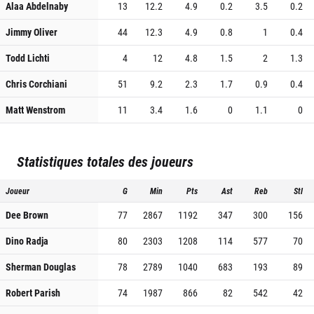
Alaa Abdelnaby
13
12.2
4.9
0.2
3.5
0.2
Jimmy Oliver
44
12.3
4.9
0.8
1
0.4
Todd Lichti
4
12
4.8
1.5
2
1.3
Chris Corchiani
51
9.2
2.3
1.7
0.9
0.4
Matt Wenstrom
11
3.4
1.6
0
1.1
0
Statistiques totales des joueurs
Joueur
G
Min
Pts
Ast
Reb
Stl
Dee Brown
77
2867
1192
347
300
156
Dino Radja
80
2303
1208
114
577
70
Sherman Douglas
78
2789
1040
683
193
89
Robert Parish
74
1987
866
82
542
42