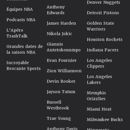
Denver Nuggets
Anthony
Équipes NBA
Edwards
Detroit Pistons
Podcasts NBA
James Harden
Golden State
Warriors
L'Apéro
Nikola Jokic
TrashTalk
Houston Rockets
Giannis
Grandes dates de
Antetokounmpo
Indiana Pacers
la saison NBA
Evan Fournier
Los Angeles
Incroyable
Clippers
Brocante Sports
Zion Williamson
Los Angeles
Devin Booker
Lakers
Jayson Tatum
Memphis
Grizzlies
Russell
Westbrook
Miami Heat
Trae Young
Milwaukee Bucks
Anthony Davis