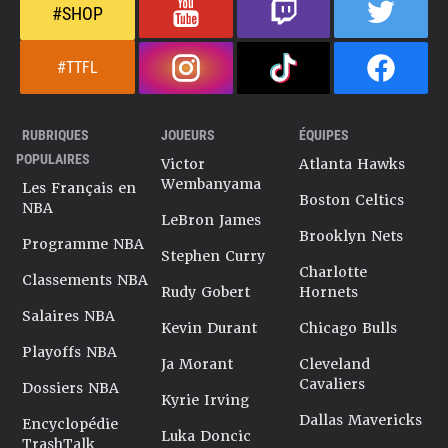
#SHOP
#TTFL
RUBRIQUES
JOUEURS
ÉQUIPES
POPULAIRES
Victor
Atlanta Hawks
Wembanyama
Les Français en
Boston Celtics
NBA
LeBron James
Brooklyn Nets
Programme NBA
Stephen Curry
Charlotte
Classements NBA
Rudy Gobert
Hornets
Salaires NBA
Kevin Durant
Chicago Bulls
Playoffs NBA
Ja Morant
Cleveland
Cavaliers
Dossiers NBA
Kyrie Irving
Dallas Mavericks
Encyclopédie
Luka Doncic
TrashTalk