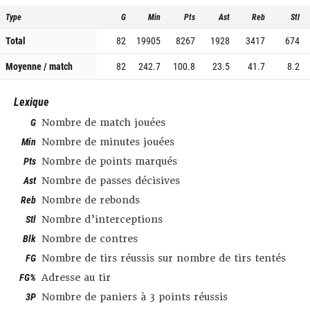
Type
G
Min
Pts
Ast
Reb
Stl
Total
82
19905
8267
1928
3417
674
Moyenne / match
82
242.7
100.8
23.5
41.7
8.2
Lexique
G
Nombre de match jouées
Min
Nombre de minutes jouées
Pts
Nombre de points marqués
Ast
Nombre de passes décisives
Reb
Nombre de rebonds
Stl
Nombre d’interceptions
Blk
Nombre de contres
FG
Nombre de tirs réussis sur nombre de tirs tentés
FG%
Adresse au tir
3P
Nombre de paniers à 3 points réussis