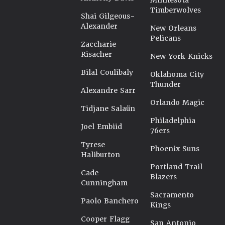
Minnesota
Timberwolves
Shai Gilgeous-
Alexander
New Orleans
Pelicans
Zaccharie
Risacher
New York Knicks
Bilal Coulibaly
Oklahoma City
Thunder
Alexandre Sarr
Orlando Magic
Tidjane Salaün
Philadelphia
Joel Embiid
76ers
Tyrese
Phoenix Suns
Haliburton
Portland Trail
Cade
Blazers
Cunningham
Sacramento
Paolo Banchero
Kings
Cooper Flagg
San Antonio