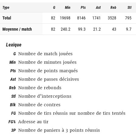
Type
G
Min
Pts
Ast
Reb
Stl
Total
82
19698
8146
1741
3528
795
Moyenne / match
82
240.2
99.3
21.2
43
9.7
Lexique
G
Nombre de match jouées
Min
Nombre de minutes jouées
Pts
Nombre de points marqués
Ast
Nombre de passes décisives
Reb
Nombre de rebonds
Stl
Nombre d’interceptions
Blk
Nombre de contres
FG
Nombre de tirs réussis sur nombre de tirs tentés
FG%
Adresse au tir
3P
Nombre de paniers à 3 points réussis