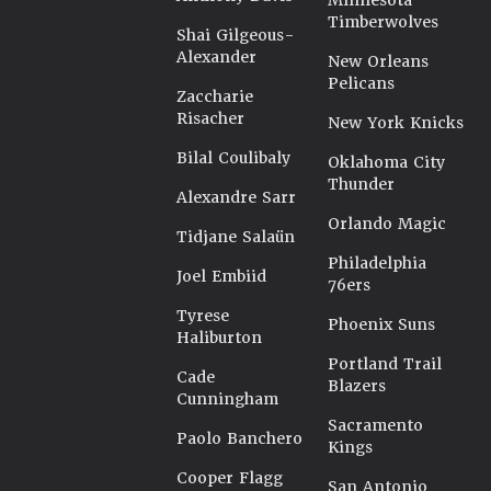
Minnesota
Timberwolves
Shai Gilgeous-
Alexander
New Orleans
Pelicans
Zaccharie
Risacher
New York Knicks
Bilal Coulibaly
Oklahoma City
Thunder
Alexandre Sarr
Orlando Magic
Tidjane Salaün
Philadelphia
Joel Embiid
76ers
Tyrese
Phoenix Suns
Haliburton
Portland Trail
Cade
Blazers
Cunningham
Sacramento
Paolo Banchero
Kings
Cooper Flagg
San Antonio