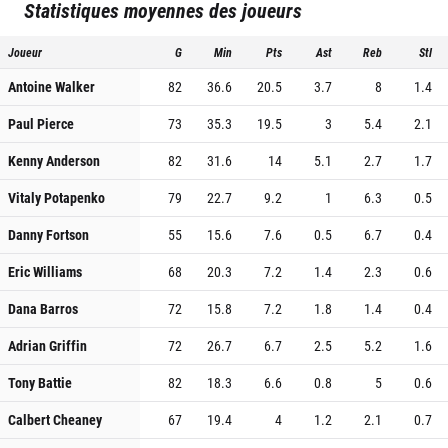
Statistiques moyennes des joueurs
Joueur
G
Min
Pts
Ast
Reb
Stl
Antoine Walker
82
36.6
20.5
3.7
8
1.4
Paul Pierce
73
35.3
19.5
3
5.4
2.1
Kenny Anderson
82
31.6
14
5.1
2.7
1.7
Vitaly Potapenko
79
22.7
9.2
1
6.3
0.5
Danny Fortson
55
15.6
7.6
0.5
6.7
0.4
Eric Williams
68
20.3
7.2
1.4
2.3
0.6
Dana Barros
72
15.8
7.2
1.8
1.4
0.4
Adrian Griffin
72
26.7
6.7
2.5
5.2
1.6
Tony Battie
82
18.3
6.6
0.8
5
0.6
Calbert Cheaney
67
19.4
4
1.2
2.1
0.7