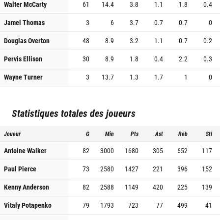
Walter McCarty
61
14.4
3.8
1.1
1.8
0.4
Jamel Thomas
3
6
3.7
0.7
0.7
0
Douglas Overton
48
8.9
3.2
1.1
0.7
0.2
Pervis Ellison
30
8.9
1.8
0.4
2.2
0.3
Wayne Turner
3
13.7
1.3
1.7
1
0
Statistiques totales des joueurs
Joueur
G
Min
Pts
Ast
Reb
Stl
Antoine Walker
82
3000
1680
305
652
117
Paul Pierce
73
2580
1427
221
396
152
Kenny Anderson
82
2588
1149
420
225
139
Vitaly Potapenko
79
1793
723
77
499
41