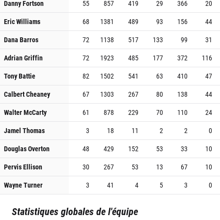
Danny Fortson
55
857
419
29
366
20
Eric Williams
68
1381
489
93
156
44
Dana Barros
72
1138
517
133
99
31
Adrian Griffin
72
1923
485
177
372
116
Tony Battie
82
1502
541
63
410
47
Calbert Cheaney
67
1303
267
80
138
44
Walter McCarty
61
878
229
70
110
24
Jamel Thomas
3
18
11
2
2
0
Douglas Overton
48
429
152
53
33
10
Pervis Ellison
30
267
53
13
67
10
Wayne Turner
3
41
4
5
3
0
Statistiques globales de l'équipe