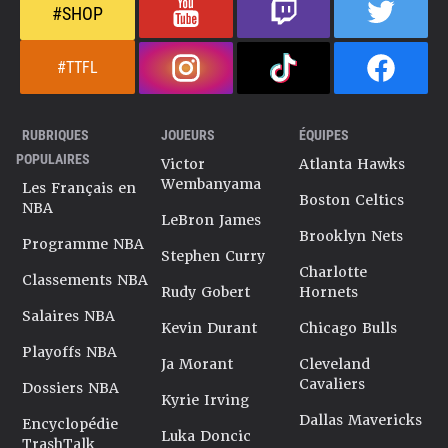
#SHOP
#TTFL
RUBRIQUES
JOUEURS
ÉQUIPES
POPULAIRES
Victor
Atlanta Hawks
Wembanyama
Les Français en
Boston Celtics
NBA
LeBron James
Brooklyn Nets
Programme NBA
Stephen Curry
Charlotte
Classements NBA
Rudy Gobert
Hornets
Salaires NBA
Kevin Durant
Chicago Bulls
Playoffs NBA
Ja Morant
Cleveland
Cavaliers
Dossiers NBA
Kyrie Irving
Dallas Mavericks
Encyclopédie
Luka Doncic
TrashTalk