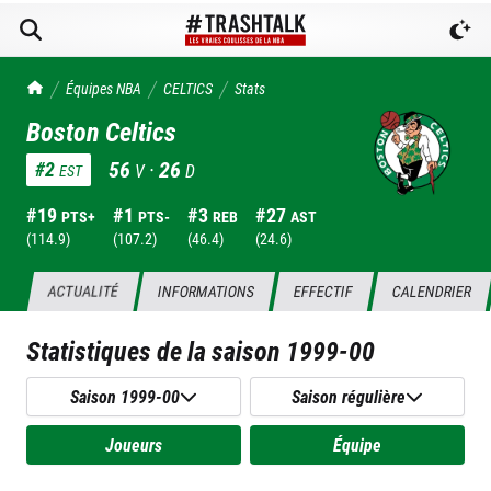
TrashTalk Actu NBA
Équipes NBA
CELTICS
Stats
Boston Celtics
56
·
26
#
2
V
D
EST
#
19
#
1
#
3
#
27
PTS+
PTS-
REB
AST
(
114.9
)
(
107.2
)
(
46.4
)
(
24.6
)
ACTUALITÉ
INFORMATIONS
EFFECTIF
CALENDRIER
Statistiques de la saison
1999-00
Saison 1999-00
Saison régulière
Joueurs
Équipe