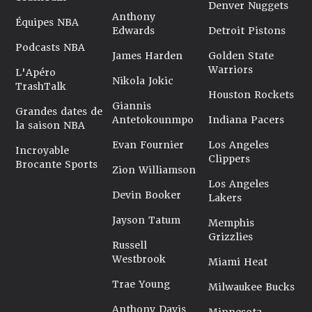
Denver Nuggets
Anthony
Équipes NBA
Edwards
Detroit Pistons
Podcasts NBA
James Harden
Golden State
Warriors
L'Apéro
Nikola Jokic
TrashTalk
Houston Rockets
Giannis
Grandes dates de
Antetokounmpo
Indiana Pacers
la saison NBA
Evan Fournier
Los Angeles
Incroyable
Clippers
Brocante Sports
Zion Williamson
Los Angeles
Devin Booker
Lakers
Jayson Tatum
Memphis
Grizzlies
Russell
Westbrook
Miami Heat
Trae Young
Milwaukee Bucks
Anthony Davis