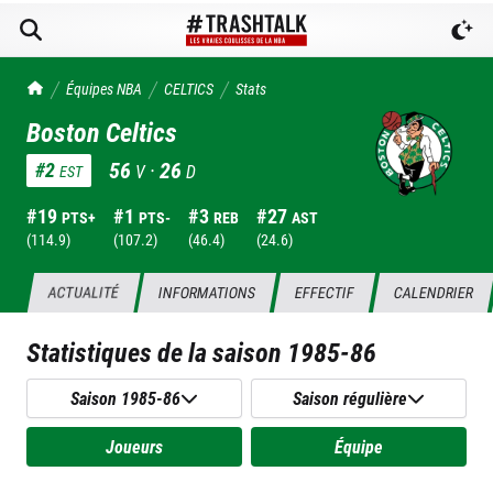
TrashTalk Actu NBA
Équipes NBA
CELTICS
Stats
Boston Celtics
56
·
26
#
2
V
D
EST
#
19
#
1
#
3
#
27
PTS+
PTS-
REB
AST
(
114.9
)
(
107.2
)
(
46.4
)
(
24.6
)
ACTUALITÉ
INFORMATIONS
EFFECTIF
CALENDRIER
Statistiques de la saison
1985-86
Saison 1985-86
Saison régulière
Joueurs
Équipe