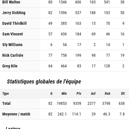
Bill Walton
80
1546
606
165
541
38
Jerry Sichting
82
1596
537
188
103
50
David Thirdkill
49
385
163
15
70
9
Sam Vincent
57
436
184
69
46
16
Sly Williams
6
54
17
2
14
1
Rick Carlisle
77
758
199
98
77
19
Greg Kite
64
464
83
17
128
2
Statistiques globales de l'équipe
Type
G
Min
Pts
Ast
Reb
Stl
Total
82
19853
9359
2377
3798
638
Moyenne / match
82
242.1
114.1
29
46.3
7.8
Lexique