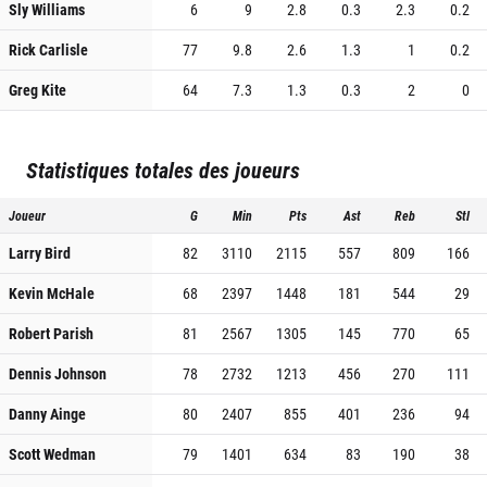
Sly Williams
6
9
2.8
0.3
2.3
0.2
Rick Carlisle
77
9.8
2.6
1.3
1
0.2
Greg Kite
64
7.3
1.3
0.3
2
0
Statistiques totales des joueurs
Joueur
G
Min
Pts
Ast
Reb
Stl
Larry Bird
82
3110
2115
557
809
166
Kevin McHale
68
2397
1448
181
544
29
Robert Parish
81
2567
1305
145
770
65
Dennis Johnson
78
2732
1213
456
270
111
Danny Ainge
80
2407
855
401
236
94
Scott Wedman
79
1401
634
83
190
38