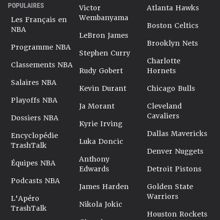
POPULAIRES
Victor
Atlanta Hawks
Wembanyama
Les Français en
Boston Celtics
NBA
LeBron James
Brooklyn Nets
Programme NBA
Stephen Curry
Charlotte
Classements NBA
Rudy Gobert
Hornets
Salaires NBA
Kevin Durant
Chicago Bulls
Playoffs NBA
Ja Morant
Cleveland
Cavaliers
Dossiers NBA
Kyrie Irving
Dallas Mavericks
Encyclopédie
Luka Doncic
TrashTalk
Denver Nuggets
Anthony
Équipes NBA
Edwards
Detroit Pistons
Podcasts NBA
James Harden
Golden State
Warriors
L'Apéro
Nikola Jokic
TrashTalk
Houston Rockets