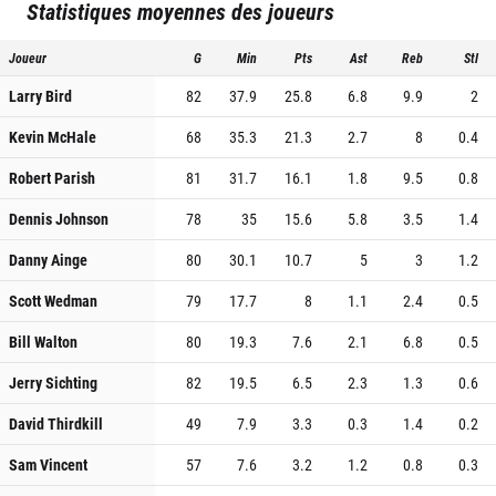
Statistiques moyennes des joueurs
Joueur
G
Min
Pts
Ast
Reb
Stl
Larry Bird
82
37.9
25.8
6.8
9.9
2
Kevin McHale
68
35.3
21.3
2.7
8
0.4
Robert Parish
81
31.7
16.1
1.8
9.5
0.8
Dennis Johnson
78
35
15.6
5.8
3.5
1.4
Danny Ainge
80
30.1
10.7
5
3
1.2
Scott Wedman
79
17.7
8
1.1
2.4
0.5
Bill Walton
80
19.3
7.6
2.1
6.8
0.5
Jerry Sichting
82
19.5
6.5
2.3
1.3
0.6
David Thirdkill
49
7.9
3.3
0.3
1.4
0.2
Sam Vincent
57
7.6
3.2
1.2
0.8
0.3