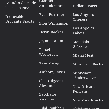
Giannis
Grandes dates de
Antetokounmpo
Indiana Pacers
la saison NBA
Evan Fournier
Los Angeles
Incroyable
Clippers
Brocante Sports
Zion Williamson
Los Angeles
Devin Booker
Lakers
Jayson Tatum
Memphis
Grizzlies
Russell
Westbrook
Miami Heat
Trae Young
Milwaukee Bucks
Anthony Davis
Minnesota
Timberwolves
Shai Gilgeous-
Alexander
New Orleans
Pelicans
Zaccharie
Risacher
New York Knicks
Bilal Coulibaly