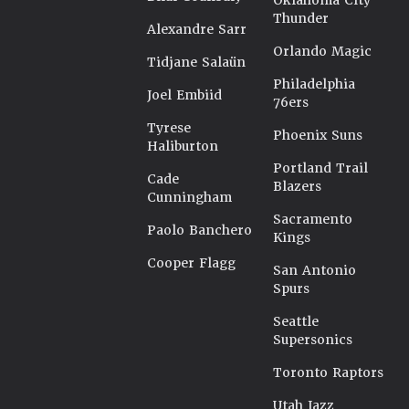
Oklahoma City
Thunder
Alexandre Sarr
Orlando Magic
Tidjane Salaün
Philadelphia
Joel Embiid
76ers
Tyrese
Phoenix Suns
Haliburton
Portland Trail
Cade
Blazers
Cunningham
Sacramento
Paolo Banchero
Kings
Cooper Flagg
San Antonio
Spurs
Seattle
Supersonics
Toronto Raptors
Utah Jazz